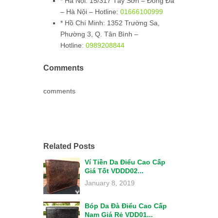
*
Hà Nội:
15/317 Tây Sơn – Đống Đa
– Hà Nội – Hotline:
01666100999
*
Hồ Chí Minh:
1352 Trường Sa,
Phường 3, Q. Tân Bình –
Hotline:
0989208844
Comments
comments
Related Posts
Ví Tiền Da Điểu Cao Cấp
Giá Tốt VDDD02...
January 8, 2019
Bóp Da Đà Điểu Cao Cấp
Nam Giá Rẻ VDD01...