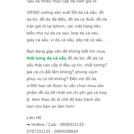
Sấu và nhiều mẫu cặp da nam giá rẻ
VR360 xưởng sản xuất Đồ da cá sấu, đồ
da bò, đồ da đà điểu, đồ da cá đuối, đồ da
trăn giá rẻ tại tphcm, các mặt hàng tiêu
biểu như tui da ca sau, bop da ca sau,
giày cá sấu, ví da cá sấu, dây nịt cá sấu...
Bạn đang gặp vấn đề không biết tìm mua
thắt lưng da cá sấu
đồ da bò, đồ da cá
sấu thật cao cấp ở đâu uy tín, chất lượng?
giá cả có đắt lắm không? phong cách
phục vụ có tốt không? Đến với đồ da
vr360 bạn sẽ được tư vấn chọn mua sản
phẩm đồ da tốt nhất với chi phí giá cả hợp
lý, kèm theo đó là chế độ bảo hành dài
hạn cho bạn an tâm hơn!
Liên Hệ:
➡ Hotline / Zalo : 0898331133 -
0787331133 - 0989208844