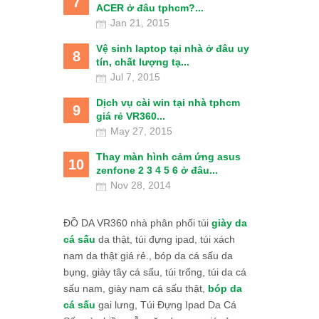
7
ACER ở đâu tphcm?...
Jan 21, 2015
Vệ sinh laptop tại nhà ở đâu uy
8
tín, chất lượng tạ...
Jul 7, 2015
Dịch vụ cài win tại nhà tphcm
9
giá rẻ VR360...
May 27, 2015
Thay màn hình cảm ứng asus
10
zenfone 2 3 4 5 6 ở đâu...
Nov 28, 2014
ĐỒ DA VR360 nhà phân phối túi
giày da
cá sấu
da thật, túi đựng ipad, túi xách
nam da thật giá rẻ., bóp da cá sấu da
bụng, giày tây cá sấu, túi trống, túi da cá
sấu nam, giày nam cá sấu thật,
bóp da
cá sấu
gai lưng, Túi Đựng Ipad Da Cá