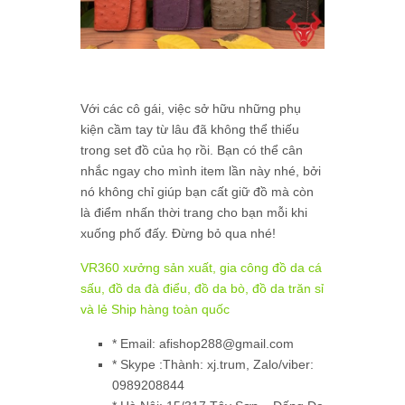
Với các cô gái, việc sở hữu những phụ
kiện cầm tay từ lâu đã không thể thiếu
trong set đồ của họ rồi. Bạn có thể cân
nhắc ngay cho mình item lần này nhé, bởi
nó không chỉ giúp bạn cất giữ đồ mà còn
là điểm nhấn thời trang cho bạn mỗi khi
xuống phố đấy. Đừng bỏ qua nhé!
VR360 xưởng sản xuất, gia công đồ da cá
sấu, đồ da đà điểu, đồ da bò, đồ da trăn sỉ
và lẻ Ship hàng toàn quốc
* Email: afishop288@gmail.com
* Skype :Thành: xj.trum, Zalo/viber:
0989208844