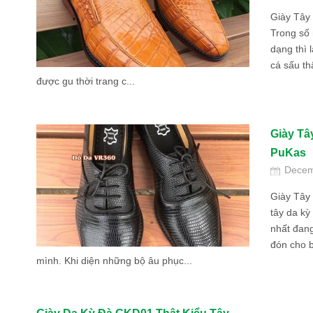
Giày Tây
Trong số 
dạng thì l
cá sấu th
được gu thời trang c...
Giày T
PuKas
Decem
Giày Tây
tây da k
nhất đan
đón cho b
mình. Khi diện những bộ âu phục...