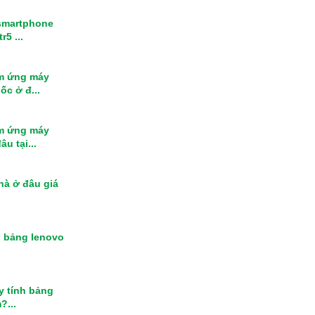
smartphone
r5 ...
m ứng máy
ốc ở đ...
m ứng máy
u tại...
nhà ở đâu giá
h bảng lenovo
y tính bảng
?...