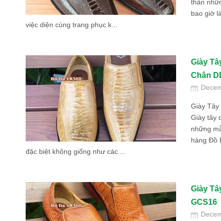
thân nhữn
bao giờ l
việc diện cùng trang phục k...
Giày Tâ
Chân D
Decem
Giày Tây
Giày tây 
những mẫ
hàng Đồ D
đặc biệt không giống như các ...
Giày Tâ
GCS16
Decem