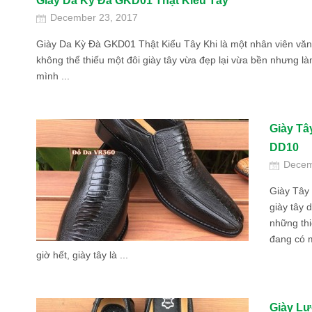
Giày Da Kỳ Đà GKD01 Thật Kiểu Tây
December 23, 2017
Giày Da Kỳ Đà GKD01 Thật Kiểu Tây Khi là một nhân viên văn
không thể thiếu một đôi giày tây vừa đẹp lại vừa bền nhưng là
mình ...
Giày Tâ
DD10
Decem
Giày Tây
giày tây 
những thi
đang có 
giờ hết, giày tây là ...
Giày Lư