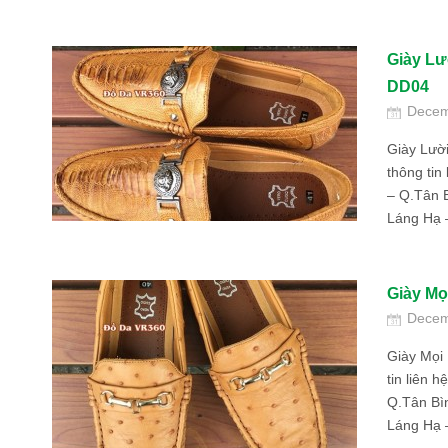
Giày Lư
DD04
Decem
Giày Lườ
thông tin
– Q.Tân B
Láng Hạ 
Giày Mọ
Decem
Giày Mọi
tin liên 
Q.Tân Bì
Láng Hạ 