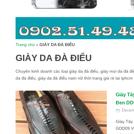
Trang chủ
»
GIÀY DA ĐÀ ĐIỂU
GIÀY DA ĐÀ ĐIỂU
Chuyên kinh doanh các loại giày da đà điểu, giày mọi da đà đi
da đà điểu, giày da đà điểu nam nữ thời trang giá rẻ tại tphcm
Giày Tâ
Đen DD
Decem
Giày Tây
GDD09 Vớ