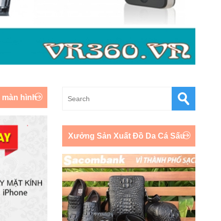
y màn hình
Xưởng Sản Xuất Đồ Da Cá Sấu