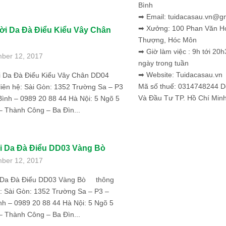
Bình
➡ Email: tuidacasau.vn@g
➡ Xưởng: 100 Phan Văn H
ời Da Đà Điểu Kiểu Vây Chân
Thượng, Hóc Môn
➡ Giờ làm việc : 9h tới 20h
ber 12, 2017
ngày trong tuần
➡ Website: Tuidacasau.vn
i Da Đà Điểu Kiểu Vây Chân DD04
Mã số thuế: 0314748244 
 liên hệ: Sài Gòn: 1352 Trường Sa – P3
Và Đầu Tư TP. Hồ Chí Min
ình – 0989 20 88 44 Hà Nội: 5 Ngõ 5
– Thành Công – Ba Đìn...
i Da Đà Điểu DD03 Vàng Bò
ber 12, 2017
 Da Đà Điểu DD03 Vàng Bò thông
hệ: Sài Gòn: 1352 Trường Sa – P3 –
nh – 0989 20 88 44 Hà Nội: 5 Ngõ 5
– Thành Công – Ba Đìn...