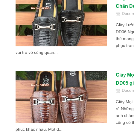
Chân Đ
Decem
Giày Lườ
DD06 Ngườ
thể mang
phục tran
vai trò vô cùng quan...
Giày Mọ
DD05 gi
Decem
Giày Mọi
rẻ Những
anh chàng
cũng có t
phục khác nhau. Một đ...