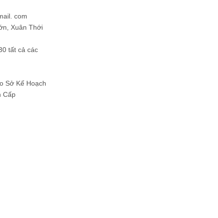
mail. com
ớn, Xuân Thới
30 tất cả các
Do Sở Kế Hoạch
h Cấp