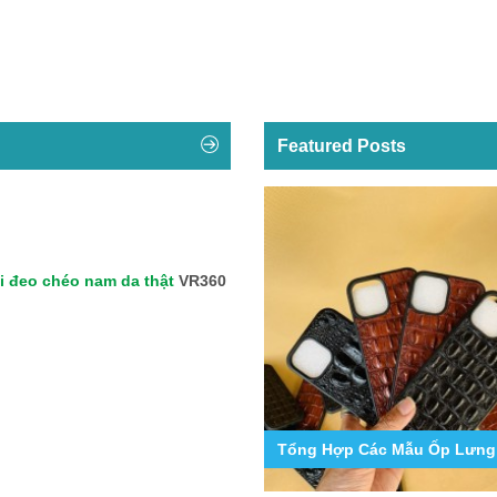
Featured Posts
i đeo chéo nam da thật
VR360
9
g Hợp Các Mẫu Ốp Lưng Da Cá Sấu Iphone 11,12,13,14...
VR360 Xưởng Sản Xuất Đồ Da