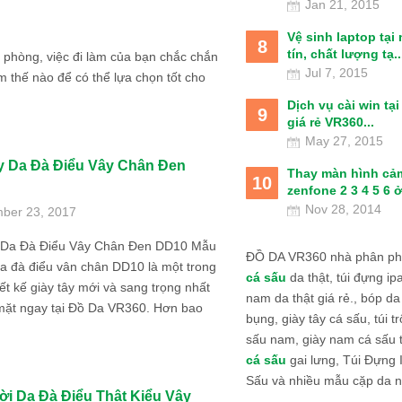
Jan 21, 2015
Vệ sinh laptop tại
8
tín, chất lượng tạ..
 phòng, việc đi làm của bạn chắc chắn
Jul 7, 2015
m thế nào để có thể lựa chọn tốt cho
Dịch vụ cài win tạ
9
giá rẻ VR360...
May 27, 2015
y Da Đà Điểu Vây Chân Đen
Thay màn hình cả
10
zenfone 2 3 4 5 6 ở
Nov 28, 2014
ber 23, 2017
 Da Đà Điểu Vây Chân Đen DD10 Mẫu
ĐỒ DA VR360 nhà phân phố
da đà điểu vân chân DD10 là một trong
cá sấu
da thật, túi đựng ipa
ết kế giày tây mới và sang trọng nhất
nam da thật giá rẻ., bóp da
mặt ngay tại Đồ Da VR360. Hơn bao
bụng, giày tây cá sấu, túi tr
sấu nam, giày nam cá sấu 
cá sấu
gai lưng, Túi Đựng
Sấu và nhiều mẫu cặp da n
ời Da Đà Điểu Thật Kiểu Vây