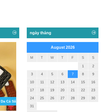
ngày tháng
August 2026
M
T
W
T
F
S
S
1
2
3
4
5
6
7
8
9
10
11
12
13
14
15
16
17
18
19
20
21
22
23
24
25
26
27
28
29
30
 Thời Trang Cho Nam Tốt Nhất...
Băng Bảo Vệ Gối Thể Thao Thời Trang VN09
Tổng Hợp Cá
Sấu Iphone 11,
31