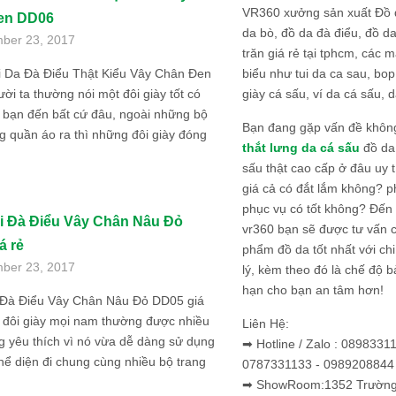
VR360 xưởng sản xuất Đồ 
en DD06
da bò, đồ da đà điểu, đồ da
ber 23, 2017
trăn giá rẻ tại tphcm, các m
biểu như tui da ca sau, bop
i Da Đà Điểu Thật Kiểu Vây Chân Đen
giày cá sấu, ví da cá sấu, d
i ta thường nói một đôi giày tốt có
 bạn đến bất cứ đâu, ngoài những bộ
Bạn đang gặp vấn đề khôn
g quần áo ra thì những đôi giày đóng
thắt lưng da cá sấu
đồ da 
sấu thật cao cấp ở đâu uy 
giá cả có đắt lắm không? 
phục vụ có tốt không? Đến v
i Đà Điểu Vây Chân Nâu Đỏ
vr360 bạn sẽ được tư vấn 
á rẻ
phẩm đồ da tốt nhất với c
ber 23, 2017
lý, kèm theo đó là chế độ 
hạn cho bạn an tâm hơn!
 Đà Điểu Vây Chân Nâu Đỏ DD05 giá
 đôi giày mọi nam thường được nhiều
Liên Hệ:
 yêu thích vì nó vừa dễ dàng sử dụng
➡ Hotline / Zalo : 0898331
hể diện đi chung cùng nhiều bộ trang
0787331133 - 0989208844
➡ ShowRoom:1352 Trường 