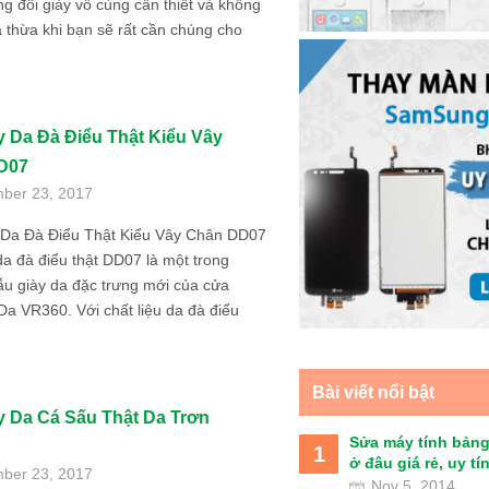
g đôi giày vô cùng cần thiết và không
à thừa khi bạn sẽ rất cần chúng cho
y Da Đà Điểu Thật Kiểu Vây
D07
ber 23, 2017
 Da Đà Điểu Thật Kiểu Vây Chân DD07
da đà điểu thật DD07 là một trong
u giày da đặc trưng mới của cửa
a VR360. Với chất liệu da đà điểu
Bài viết nổi bật
y Da Cá Sấu Thật Da Trơn
Sửa máy tính bảng
1
ở đâu giá rẻ, uy tín 
ber 23, 2017
Nov 5, 2014