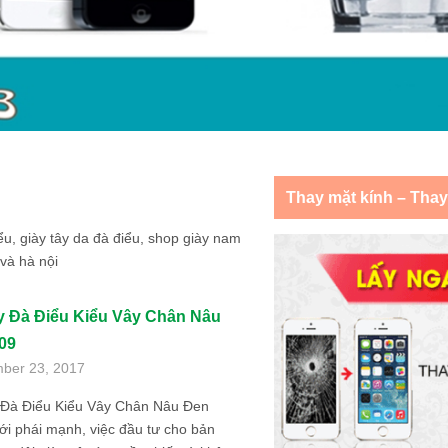
Thay mặt kính – Tha
ểu, giày tây da đà điểu, shop giày nam
 và hà nội
y Đà Điểu Kiểu Vây Chân Nâu
09
ber 23, 2017
 Đà Điểu Kiểu Vây Chân Nâu Đen
i phái mạnh, việc đầu tư cho bản