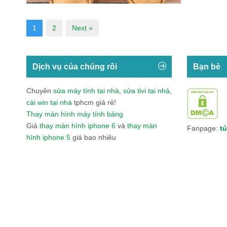
1
2
Next »
Dịch vụ của chúng rôi
Bạn bè
Chuyên
sửa máy tính tại nhà
,
sửa tivi tại nhà
,
cài win tại nhà
tphcm giá rẻ!
Thay màn hình máy tính bảng
Giá
thay màn hình iphone 6
và
thay màn
Fanpage:
tú
hình iphone 5
giá bao nhiêu
Băng Bảo Vệ Gối Thể Thao Thời Trang VN0
Tổn