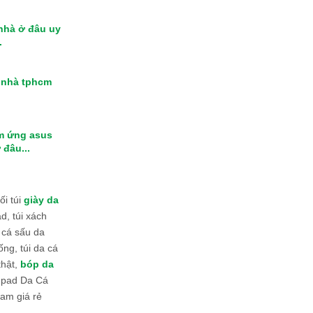
 nhà ở đâu uy
.
i nhà tphcm
m ứng asus
 đâu...
i túi
giày da
d, túi xách
 cá sấu da
ống, túi da cá
thật,
bóp da
 Ipad Da Cá
am giá rẻ