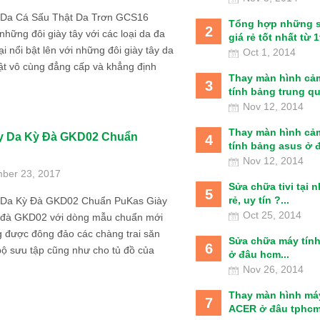
 Da Cá Sấu Thật Da Trơn GCS16
Tổng hợp những 
2
những đôi giày tây với các loại da đa
giá rẻ tốt nhất từ 1t
ại nổi bật lên với những đôi giày tây da
Oct 1, 2014
ật vô cùng đẳng cấp và khẳng định
Thay màn hình cả
3
tính bảng trung qu
Nov 12, 2014
Thay màn hình cả
ây Da Kỳ Đà GKD02 Chuẩn
4
tính bảng asus ở đâ
Nov 12, 2014
ber 23, 2017
Sửa chữa tivi tại 
5
rẻ, uy tín ?...
 Da Kỳ Đà GKD02 Chuẩn PuKas Giày
Oct 25, 2014
ỳ đà GKD02 với dòng mẫu chuẩn mới
g được đông đảo các chàng trai săn
Sửa chữa máy tín
6
ộ sưu tập cũng như cho tủ đồ của
ở đâu hcm...
Nov 26, 2014
Thay màn hình má
7
ACER ở đâu tphcm