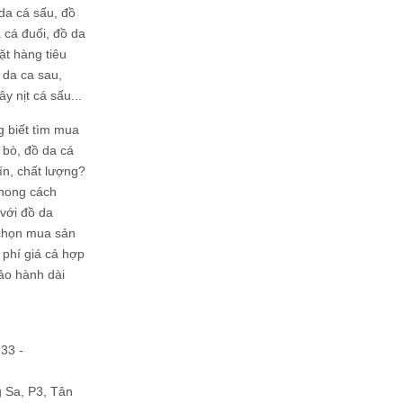
da cá sấu, đồ
 cá đuối, đồ da
ặt hàng tiêu
 da ca sau,
ây nịt cá sấu...
g biết tìm mua
bò, đồ da cá
tín, chất lượng?
phong cách
ới đồ da
chọn mua sản
hi phí giá cả hợp
bảo hành dài
133 -
Sa, P3, Tân