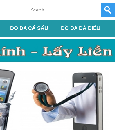
ĐỒ DA CÁ SẤU
ĐỒ DA ĐÀ ĐIỂU