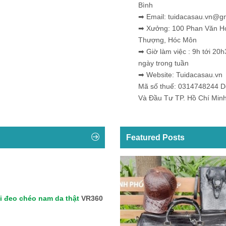
Bình
➡ Email: tuidacasau.vn@g
➡ Xưởng: 100 Phan Văn H
Thượng, Hóc Môn
➡ Giờ làm việc : 9h tới 20h
ngày trong tuần
➡ Website: Tuidacasau.vn
Mã số thuế: 0314748244 
Và Đầu Tư TP. Hồ Chí Min
Featured Posts
i đeo chéo nam da thật
VR360