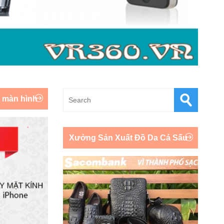
y màn hình
Xưởng Sản Xuất Đồ Da Cá Sấu