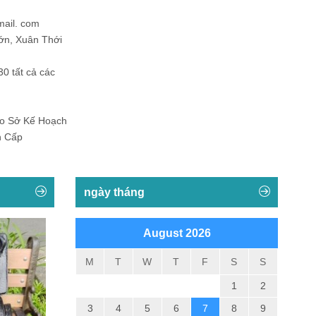
mail. com
ớn, Xuân Thới
30 tất cả các
Do Sở Kế Hoạch
h Cấp
ngày tháng
August 2026
M
T
W
T
F
S
S
1
2
3
4
5
6
7
8
9