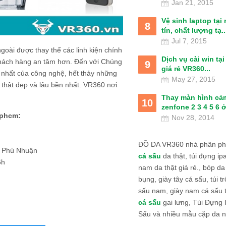
Jan 21, 2015
Vệ sinh laptop tại
8
tín, chất lượng tạ..
Jul 7, 2015
goài được thay thế các linh kiện chính
Dịch vụ cài win tạ
khách hàng an tâm hơn. Đến với Chúng
9
giá rẻ VR360...
y nhất của công nghệ, hết thảy những
May 27, 2015
 thật đẹp và lâu bền nhất. VR360 nơi
Thay màn hình cả
10
zenfone 2 3 4 5 6 ở
 tphcm:
Nov 28, 2014
ĐỒ DA VR360 nhà phân phố
n Phú Nhuận
cá sấu
da thật, túi đựng ipa
6h
nam da thật giá rẻ., bóp da
bụng, giày tây cá sấu, túi tr
sấu nam, giày nam cá sấu 
cá sấu
gai lưng, Túi Đựng
Sấu và nhiều mẫu cặp da n