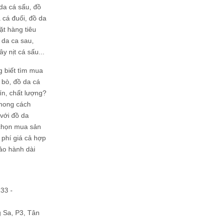
da cá sấu, đồ
 cá đuối, đồ da
ặt hàng tiêu
 da ca sau,
ây nịt cá sấu...
g biết tìm mua
bò, đồ da cá
tín, chất lượng?
phong cách
ới đồ da
chọn mua sản
hi phí giá cả hợp
bảo hành dài
133 -
Sa, P3, Tân