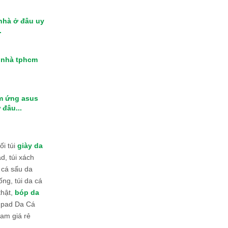
 nhà ở đâu uy
.
i nhà tphcm
m ứng asus
 đâu...
i túi
giày da
d, túi xách
 cá sấu da
ống, túi da cá
thật,
bóp da
 Ipad Da Cá
am giá rẻ