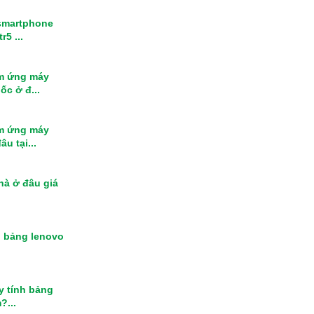
smartphone
r5 ...
m ứng máy
ốc ở đ...
m ứng máy
u tại...
nhà ở đâu giá
h bảng lenovo
y tính bảng
?...