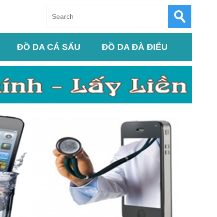
ĐỒ DA CÁ SẤU
ĐỒ DA ĐÀ ĐIỂU