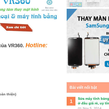
Hotline:
 của VR360.
Bài viết nổi bật
oàn thiện)
Sửa máy tính bảng
1
ở đâu giá rẻ, uy tín 
Nov 5, 2014