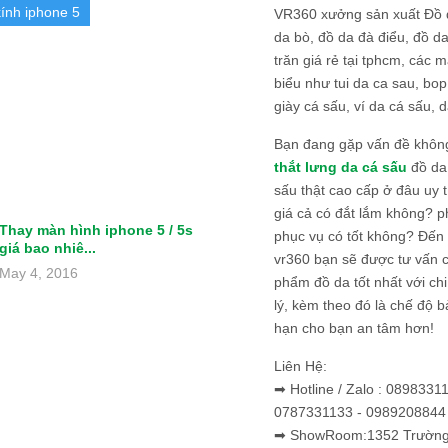
kính iphone 5
VR360 xưởng sản xuất Đồ 
da bò, đồ da đà điểu, đồ da
trăn giá rẻ tại tphcm, các m
biểu như tui da ca sau, bop
giày cá sấu, ví da cá sấu, d
Bạn đang gặp vấn đề khôn
thắt lưng da cá sấu
đồ da 
sấu thật cao cấp ở đâu uy 
giá cả có đắt lắm không? 
Thay màn hình iphone 5 / 5s
phục vụ có tốt không? Đến v
giá bao nhiê...
vr360 bạn sẽ được tư vấn 
May 4, 2016
phẩm đồ da tốt nhất với c
lý, kèm theo đó là chế độ 
hạn cho bạn an tâm hơn!
Liên Hệ:
➡ Hotline / Zalo : 0898331
0787331133 - 0989208844
➡ ShowRoom:1352 Trường 