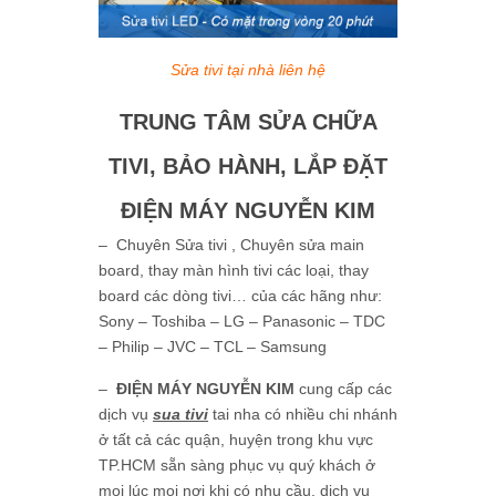
Sửa tivi tại nhà liên hệ
TRUNG TÂM SỬA CHỮA
TIVI, BẢO HÀNH, LẮP ĐẶT
ĐIỆN MÁY NGUYỄN KIM
– Chuyên Sửa tivi , Chuyên sửa main
board, thay màn hình tivi các loại, thay
board các dòng tivi… của các hãng như:
Sony – Toshiba – LG – Panasonic – TDC
– Philip – JVC – TCL – Samsung
–
ĐIỆN MÁY NGUYỄN KIM
cung cấp các
dịch vụ
sua tivi
tai nha có nhiều chi nhánh
ở tất cả các quận, huyện trong khu vực
TP.HCM sẵn sàng phục vụ quý khách ở
mọi lúc mọi nơi khi có nhu cầu, dịch vụ