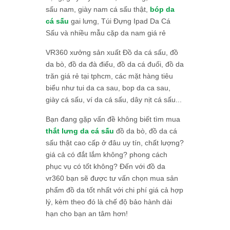
sấu nam, giày nam cá sấu thật,
bóp da
cá sấu
gai lưng, Túi Đựng Ipad Da Cá
Sấu và nhiều mẫu cặp da nam giá rẻ
VR360 xưởng sản xuất Đồ da cá sấu, đồ
da bò, đồ da đà điểu, đồ da cá đuối, đồ da
trăn giá rẻ tại tphcm, các mặt hàng tiêu
biểu như tui da ca sau, bop da ca sau,
giày cá sấu, ví da cá sấu, dây nịt cá sấu...
Bạn đang gặp vấn đề không biết tìm mua
thắt lưng da cá sấu
đồ da bò, đồ da cá
sấu thật cao cấp ở đâu uy tín, chất lượng?
giá cả có đắt lắm không? phong cách
phục vụ có tốt không? Đến với đồ da
vr360 bạn sẽ được tư vấn chọn mua sản
phẩm đồ da tốt nhất với chi phí giá cả hợp
lý, kèm theo đó là chế độ bảo hành dài
hạn cho bạn an tâm hơn!