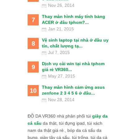
Nov 26, 2014
Thay màn hình máy tính bảng
7
ACER ở đâu tphcm?...
Jan 21, 2015
Vệ sinh laptop tại nhà ở đâu uy
8
tín, chất lượng tạ...
Jul 7, 2015
Dịch vụ cài win tại nhà tphcm
9
giá rẻ VR360...
May 27, 2015
Thay màn hình cảm ứng asus
10
zenfone 2 3 4 5 6 ở đâu...
Nov 28, 2014
ĐỒ DA VR360 nhà phân phối túi
giày da
cá sấu
da thật, túi đựng ipad, túi xách
nam da thật giá rẻ., bóp da cá sấu da
bụng, giày tây cá sấu, túi trống, túi da cá