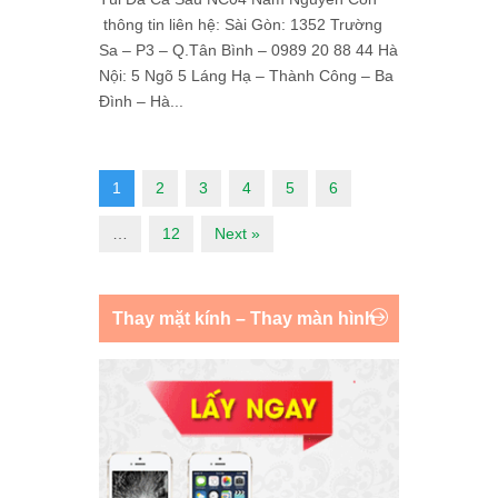
thông tin liên hệ: Sài Gòn: 1352 Trường
Sa – P3 – Q.Tân Bình – 0989 20 88 44 Hà
Nội: 5 Ngõ 5 Láng Hạ – Thành Công – Ba
Đình – Hà...
1
2
3
4
5
6
…
12
Next »
Thay mặt kính – Thay màn hình