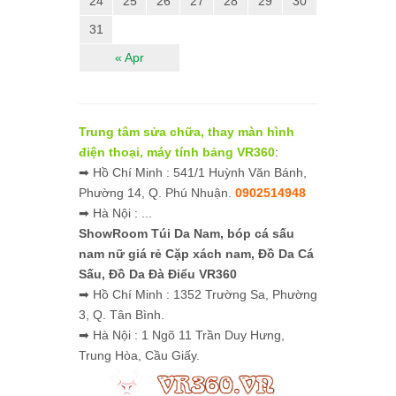
24
25
26
27
28
29
30
31
« Apr
Trung tâm sửa chữa, thay màn hình
điện thoại, máy tính bảng VR360
:
➡ Hồ Chí Minh : 541/1 Huỳnh Văn Bánh,
Phường 14, Q. Phú Nhuận.
0902514948
➡ Hà Nội : ...
ShowRoom Túi Da Nam,
bóp cá sấu
nam nữ giá rẻ
Cặp xách nam, Đồ Da Cá
Sấu, Đồ Da Đà Điểu VR360
➡ Hồ Chí Minh : 1352 Trường Sa, Phường
3, Q. Tân Bình.
➡ Hà Nội : 1 Ngõ 11 Trần Duy Hưng,
Trung Hòa, Cầu Giấy.