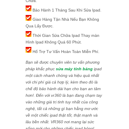
Chữa.
Bảo Hành 1 Tháng Sau Khi Sửa Ipad.
Giao Hàng Tận Nhà Nếu Bạn Không
Qua Lấy Được.
Thời Gian Sửa Chữa Ipad Thay màn
Hình Ipad Không Quá 60 Phút.
Hổ Trợ Tư Vấn Hoàn Toàn Miễn Phí.
Bạn sẽ được chuyên viên tư vấn phương
pháp khắc phục
sửa máy tính bảng
ipad
một cách nhanh chóng và hiệu quả nhất
với chi phí giá cả hợp lý, kèm theo đó là
chế độ bảo hành dài hạn cho bạn an tâm
hơn!. Đến với vr360 là bạn đang chạm tay
vào những giá trị tinh tuy nhất của công
nghệ, tất cả những gì bạn hằng mơ ước
về một chiếc ipad thật tốt, thật mạnh và
lâu bền nhất. VR360 nơi mang lại sức
sống mới cho những chiếc ipad hỏng!