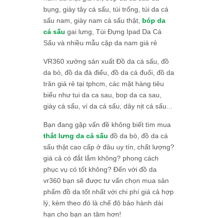
bụng, giày tây cá sấu, túi trống, túi da cá
sấu nam, giày nam cá sấu thật,
bóp da
cá sấu
gai lưng, Túi Đựng Ipad Da Cá
Sấu và nhiều mẫu cặp da nam giá rẻ
VR360 xưởng sản xuất Đồ da cá sấu, đồ
da bò, đồ da đà điểu, đồ da cá đuối, đồ da
trăn giá rẻ tại tphcm, các mặt hàng tiêu
biểu như tui da ca sau, bop da ca sau,
giày cá sấu, ví da cá sấu, dây nịt cá sấu...
Bạn đang gặp vấn đề không biết tìm mua
thắt lưng da cá sấu
đồ da bò, đồ da cá
sấu thật cao cấp ở đâu uy tín, chất lượng?
giá cả có đắt lắm không? phong cách
phục vụ có tốt không? Đến với đồ da
vr360 bạn sẽ được tư vấn chọn mua sản
phẩm đồ da tốt nhất với chi phí giá cả hợp
lý, kèm theo đó là chế độ bảo hành dài
hạn cho bạn an tâm hơn!