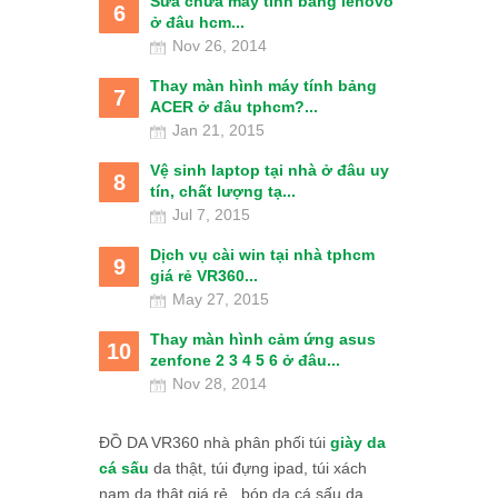
Sửa chữa máy tính bảng lenovo
6
ở đâu hcm...
Nov 26, 2014
Thay màn hình máy tính bảng
7
ACER ở đâu tphcm?...
Jan 21, 2015
Vệ sinh laptop tại nhà ở đâu uy
8
tín, chất lượng tạ...
Jul 7, 2015
Dịch vụ cài win tại nhà tphcm
9
giá rẻ VR360...
May 27, 2015
Thay màn hình cảm ứng asus
10
zenfone 2 3 4 5 6 ở đâu...
Nov 28, 2014
ĐỒ DA VR360 nhà phân phối túi
giày da
cá sấu
da thật, túi đựng ipad, túi xách
nam da thật giá rẻ., bóp da cá sấu da