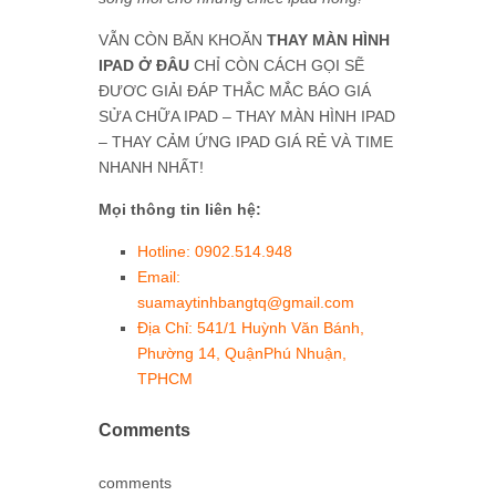
VẪN CÒN BĂN KHOĂN
THAY MÀN HÌNH
IPAD Ở ĐÂU
CHỈ CÒN CÁCH GỌI SẼ
ĐƯƠC GIẢI ĐÁP THẮC MẮC BÁO GIÁ
SỬA CHỮA IPAD – THAY MÀN HÌNH IPAD
– THAY CẢM ỨNG IPAD GIÁ RẺ VÀ TIME
NHANH NHẤT!
Mọi thông tin liên hệ:
Hotline: 0902.514.948
Email:
suamaytinhbangtq@gmail.com
Địa Chỉ: 541/1 Huỳnh Văn Bánh,
Phường 14, QuậnPhú Nhuận,
TPHCM
Comments
comments