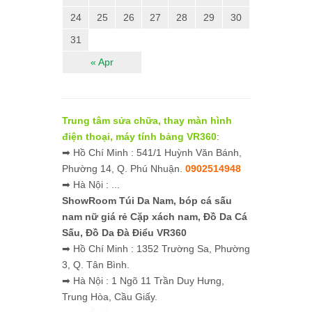
24
25
26
27
28
29
30
31
« Apr
Trung tâm sửa chữa, thay màn hình
điện thoại, máy tính bảng VR360
:
➡ Hồ Chí Minh : 541/1 Huỳnh Văn Bánh,
Phường 14, Q. Phú Nhuận.
0902514948
➡ Hà Nội : ...
ShowRoom Túi Da Nam,
bóp cá sấu
nam nữ giá rẻ
Cặp xách nam, Đồ Da Cá
Sấu, Đồ Da Đà Điểu VR360
➡ Hồ Chí Minh : 1352 Trường Sa, Phường
3, Q. Tân Bình.
➡ Hà Nội : 1 Ngõ 11 Trần Duy Hưng,
Trung Hòa, Cầu Giấy.