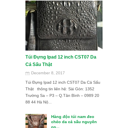
Túi Đựng Ipad 12 inch CST07 Da
Cá Sấu Thật
December 8, 2017
Túi Đựng Ipad 12 inch CST07 Da Cá Sấu
Thật thông tin liên hệ: Sài Gòn: 1352
Trường Sa – P3 – Q.Tân Bình – 0989 20
88 44 Hà Nộ...
ấu NC04 Nam
Hàng độc túi nam đeo
chéo da cá sấu nguyên
co...