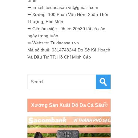
Bình
➡ Email: tuidacasau.vn@gmail. com
➡ Xưởng: 100 Phan Văn Hớn, Xuân Thới
Thượng, Hóc Môn
➡ Giờ làm việc : 9h tới 20h30 tất cả các
ngày trong tuần
➡ Website: Tuidacasau.vn
Mã số thuế: 0314748244 Do Sở Kế Hoạch
Và Đầu Tư TP. Hồ Chí Minh Cấp
Xưởng Sản Xuất Đồ Da Cá Sấu