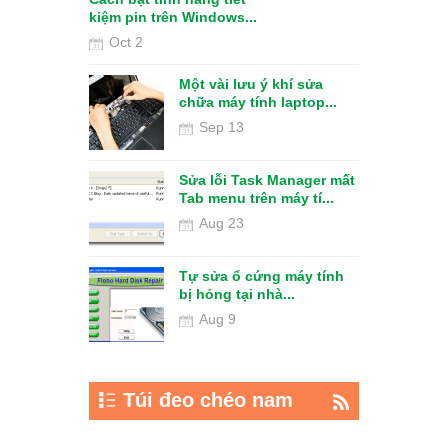
kiệm pin trên Windows...
Oct 2
Một vài lưu ý khí sửa
us lây từ
chữa máy tính laptop...
ang máy tí...
Sep 13
Sửa lỗi Task Manager mất
giá rẻ tại Hồ
Tab menu trên máy tí...
Aug 23
Tự sửa ổ cứng máy tính
p tại nhà ở
bị hỏng tại nhà...
ất lượ...
Aug 9
Túi đeo chéo nam