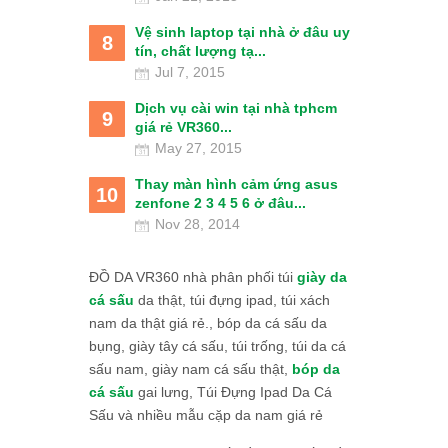
Vệ sinh laptop tại nhà ở đâu uy
8
tín, chất lượng tạ...
Jul 7, 2015
Dịch vụ cài win tại nhà tphcm
9
giá rẻ VR360...
May 27, 2015
Thay màn hình cảm ứng asus
10
zenfone 2 3 4 5 6 ở đâu...
Nov 28, 2014
ĐỒ DA VR360 nhà phân phối túi
giày da
cá sấu
da thật, túi đựng ipad, túi xách
nam da thật giá rẻ., bóp da cá sấu da
bụng, giày tây cá sấu, túi trống, túi da cá
sấu nam, giày nam cá sấu thật,
bóp da
cá sấu
gai lưng, Túi Đựng Ipad Da Cá
Sấu và nhiều mẫu cặp da nam giá rẻ