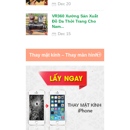
Dec 20
VR360 Xưởng Sản Xuất
ục Hồi Chức
Đồ Da Thời Trang Cho
àu Hồng ...
Nam...
Dec 15
Thay mặt kính – Thay màn hình