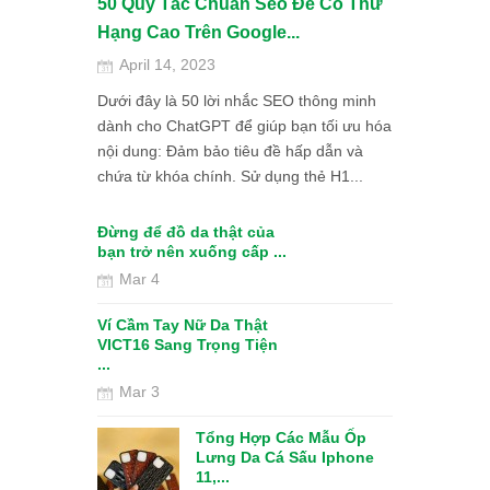
50 Quy Tắc Chuẩn Seo Để Có Thứ
Hạng Cao Trên Google...
April 14, 2023
Dưới đây là 50 lời nhắc SEO thông minh
dành cho ChatGPT để giúp bạn tối ưu hóa
nội dung: Đảm bảo tiêu đề hấp dẫn và
chứa từ khóa chính. Sử dụng thẻ H1...
 Khớp Gối
Đừng để đồ da thật của
 – V...
bạn trở nên xuống cấp ...
Mar 4
Ví Cầm Tay Nữ Da Thật
rơn Bạc
VICT16 Sang Trọng Tiện
VN SPORT...
...
Mar 3
Tổng Hợp Các Mẫu Ốp
ục Hồi Chức
Lưng Da Cá Sấu Iphone
rơn Màu
11,...