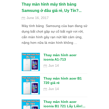
Thay màn hình máy tính bảng
Samsung ở đâu giá rẻ, Uy Tín?...
June 16, 2017
Máy tính bảng Samsung của bạn đang sử
dụng bất chợt gặp sự cố bất ngờ rơi rớt,
cấn màn hình gây rạn nứt liệt cảm ứng,
nặng hơn nữa là màn hình không ...
Thay màn hình acer
iconia A1-713
Jun 14
Thay màn hình acer B1
VR360 chuyê
720 giá rẻ
dịch vụ
Jun 14
Jun 11
h máy tính
Bảng giá tha
Thay màn hình acer
 đâu
Cảm ứng –...
iconia B1 721 Lấy Liền!...