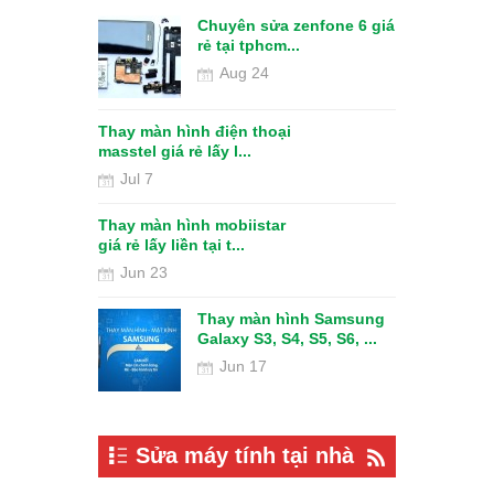
h iphone 4 /
Chuyên sửa zenfone 6 giá
êu ở t...
rẻ tại tphcm...
Aug 24
h iphone 5 /
Thay màn hình điện thoại
VR360 chuyê
iêu?...
masstel giá rẻ lấy l...
dịch vụ
Jul 7
Jun 11
Thay màn hình mobiistar
giá rẻ lấy liền tại t...
Jun 23
Thay màn hình Samsung
Galaxy S3, S4, S5, S6, ...
Jun 17
Sửa máy tính tại nhà