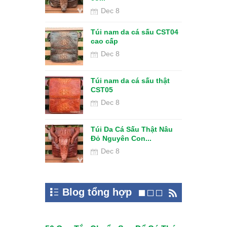
Dec 8
Cá Sấu Đeo
Túi nam da cá sấu CST04
 Con NC06...
cao cấp
Dec 8
o TCS08-N
Túi nam da cá sấu thật
 Cá Sấu...
CST05
Dec 8
 Chéo CTS08
Túi Da Cá Sấu Thật Nâu
t...
Đỏ Nguyên Con...
Dec 8
Blog tổng hợp