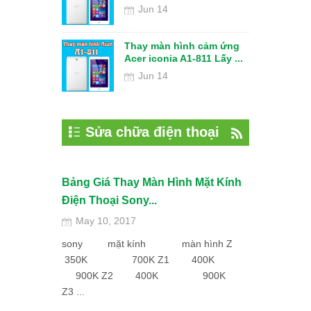
Dec 17
Jun 14
Báo giá sửa 
Thay màn hình cảm ứng
màn hình Asu
Acer iconia A1-811 Lấy ...
Nov 29
Jun 14
Sửa chữa điện thoại
Bảng Giá Thay Màn Hình Mặt Kính
Điện Thoại Sony...
May 10, 2017
sony mặt kính màn hình Z
350K 700K Z1 400K
900K Z2 400K 900K
Z3 ...