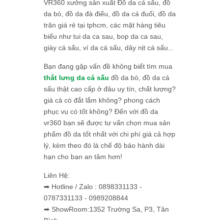
VR360 xưởng sản xuất Đồ da cá sấu, đồ
da bò, đồ da đà điểu, đồ da cá đuối, đồ da
trăn giá rẻ tại tphcm, các mặt hàng tiêu
biểu như tui da ca sau, bop da ca sau,
giày cá sấu, ví da cá sấu, dây nịt cá sấu...
Bạn đang gặp vấn đề không biết tìm mua
thắt lưng da cá sấu
đồ da bò, đồ da cá
sấu thật cao cấp ở đâu uy tín, chất lượng?
giá cả có đắt lắm không? phong cách
phục vụ có tốt không? Đến với đồ da
vr360 bạn sẽ được tư vấn chọn mua sản
phẩm đồ da tốt nhất với chi phí giá cả hợp
lý, kèm theo đó là chế độ bảo hành dài
hạn cho bạn an tâm hơn!
Liên Hệ:
➡ Hotline / Zalo : 0898331133 -
0787331133 - 0989208844
➡ ShowRoom:1352 Trường Sa, P3, Tân