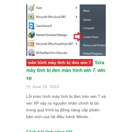
màn hình máy tính bị đen win 7
Sửa
máy tính bị đen màn hình win 7, win
xp
June 25, 2016
Lỗi màn hình máy tính bị đen trên win 7 và
win XP xảy ra nguyên nhân chính là do
trong quá trình tự động nâng cấp phiên
bản mới của hệ điều hành Windo...
hà giá rẻ ở Hà
Cách bật tính năng tiết