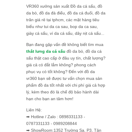
VR360 xưởng sản xuất Đồ da cá sấu, đồ
da bò, đồ da đà điểu, đồ da cá đuối, đồ da
trăn giá rẻ tại tphcm, các mặt hàng tiêu
biểu như tui da ca sau, bop da ca sau,
giày cá sấu, ví da cá sấu, dây nịt cá sấu...
Bạn đang gặp vấn đề không biết tìm mua
thắt lưng da cá sấu
đồ da bò, đồ da cá
sấu thật cao cấp ở đâu uy tín, chất lượng?
giá cả có đắt lắm không? phong cách
phục vụ có tốt không? Đến với đồ da
vr360 bạn sẽ được tư vấn chọn mua sản
phẩm đồ da tốt nhất với chi phí giá cả hợp
lý, kèm theo đó là chế độ bảo hành dài
hạn cho bạn an tâm hơn!
Liên Hệ:
➡ Hotline / Zalo : 0898331133 -
0787331133 - 0989208844
➡ ShowRoom:1352 Trường Sa, P3, Tân