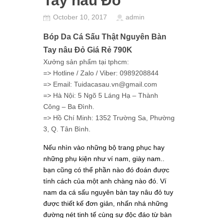
Tay nâu Đỏ
October 10, 2017
admin
Bóp Da Cá Sấu Thật Nguyên Bàn
Tay nâu Đỏ Giá Rẻ 790K
Xưởng sản phẩm tại tphcm:
=> Hotline / Zalo / Viber: 0989208844
=> Email: Tuidacasau.vn@gmail.com
=> Hà Nội: 5 Ngõ 5 Láng Hạ – Thành
Công – Ba Đình.
=> Hồ Chí Minh: 1352 Trường Sa, Phường
3, Q. Tân Bình.
Nếu nhìn vào những bộ trang phục hay
những phụ kiện như ví nam,
giày nam..
bạn cũng có thể phần nào đó đoán được
tính cách của một anh chàng nào đó. Ví
nam da cá sấu nguyên bàn tay nâu đỏ tuy
được thiết kế đơn giản, nhấn nhá những
đường nét tinh tế cùng sự độc đáo từ bàn