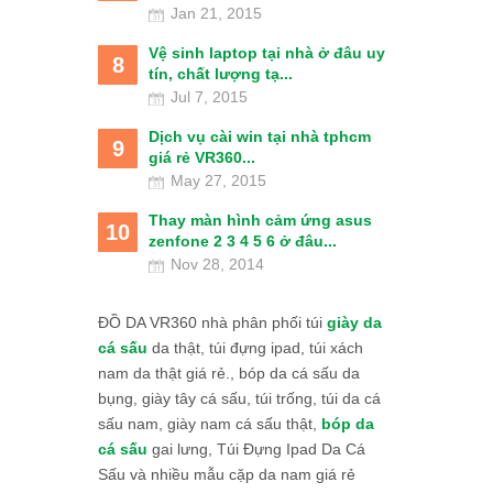
Jan 21, 2015
Vệ sinh laptop tại nhà ở đâu uy
8
tín, chất lượng tạ...
Jul 7, 2015
Dịch vụ cài win tại nhà tphcm
9
giá rẻ VR360...
May 27, 2015
Thay màn hình cảm ứng asus
10
zenfone 2 3 4 5 6 ở đâu...
Nov 28, 2014
ĐỒ DA VR360 nhà phân phối túi
giày da
cá sấu
da thật, túi đựng ipad, túi xách
nam da thật giá rẻ., bóp da cá sấu da
bụng, giày tây cá sấu, túi trống, túi da cá
sấu nam, giày nam cá sấu thật,
bóp da
cá sấu
gai lưng, Túi Đựng Ipad Da Cá
Sấu và nhiều mẫu cặp da nam giá rẻ