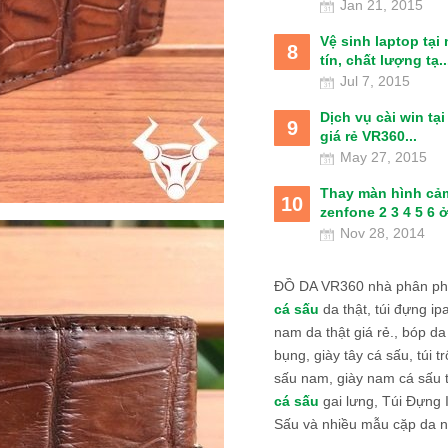
Jan 21, 2015
Vệ sinh laptop tại
8
tín, chất lượng tạ..
Jul 7, 2015
Dịch vụ cài win tạ
9
giá rẻ VR360...
May 27, 2015
Thay màn hình cả
10
zenfone 2 3 4 5 6 ở
Nov 28, 2014
ĐỒ DA VR360 nhà phân phố
cá sấu
da thật, túi đựng ipa
nam da thật giá rẻ., bóp da
bụng, giày tây cá sấu, túi tr
sấu nam, giày nam cá sấu 
cá sấu
gai lưng, Túi Đựng
Sấu và nhiều mẫu cặp da n