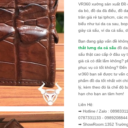
VR360 xưởng sản xuất Đồ 
da bò, đồ da đà điểu, đồ da
trăn giá rẻ tại tphcm, các m
biểu như tui da ca sau, bop
giày cá sấu, ví da cá sấu, d
Bạn đang gặp vấn đề khôn
thắt lưng da cá sấu
đồ da 
sấu thật cao cấp ở đâu uy 
giá cả có đắt lắm không? 
phục vụ có tốt không? Đến v
vr360 bạn sẽ được tư vấn 
phẩm đồ da tốt nhất với c
lý, kèm theo đó là chế độ 
hạn cho bạn an tâm hơn!
Liên Hệ:
➡ Hotline / Zalo : 0898331
0787331133 - 0989208844
➡ ShowRoom:1352 Trường 