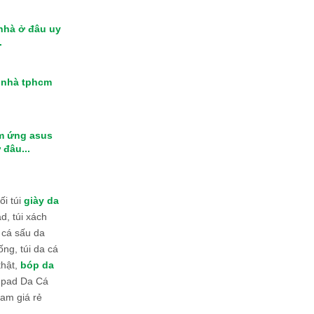
 nhà ở đâu uy
.
i nhà tphcm
m ứng asus
 đâu...
i túi
giày da
d, túi xách
 cá sấu da
ống, túi da cá
thật,
bóp da
 Ipad Da Cá
am giá rẻ