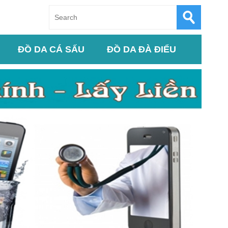
ĐỒ DA CÁ SẤU
ĐỒ DA ĐÀ ĐIỂU