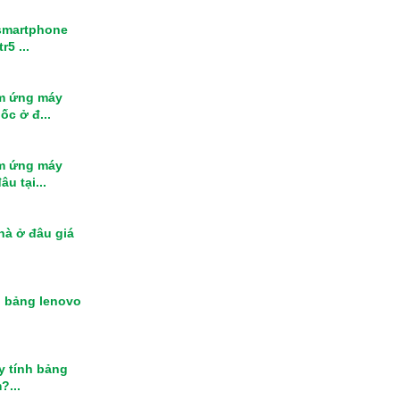
smartphone
r5 ...
m ứng máy
ốc ở đ...
m ứng máy
u tại...
nhà ở đâu giá
h bảng lenovo
y tính bảng
?...