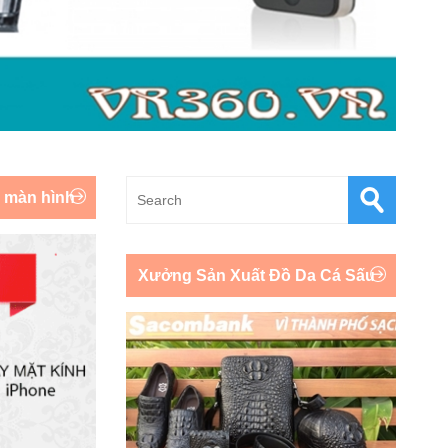
y màn hình
Xưởng Sản Xuất Đồ Da Cá Sấu