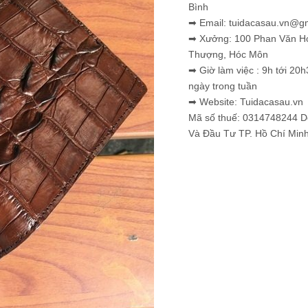
Bình
➡ Email: tuidacasau.vn@g
➡ Xưởng: 100 Phan Văn H
Thượng, Hóc Môn
➡ Giờ làm việc : 9h tới 20h
ngày trong tuần
➡ Website: Tuidacasau.vn
Mã số thuế: 0314748244 
Và Đầu Tư TP. Hồ Chí Min