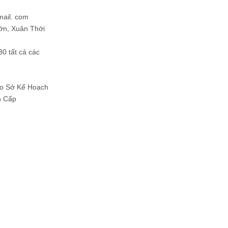
mail. com
ớn, Xuân Thới
30 tất cả các
Do Sở Kế Hoạch
h Cấp