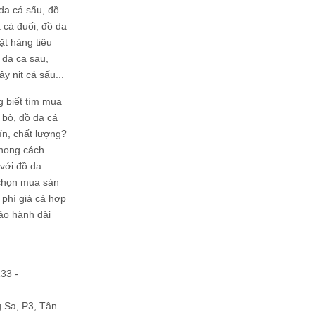
da cá sấu, đồ
 cá đuối, đồ da
ặt hàng tiêu
 da ca sau,
ây nịt cá sấu...
g biết tìm mua
bò, đồ da cá
tín, chất lượng?
phong cách
ới đồ da
chọn mua sản
hi phí giá cả hợp
bảo hành dài
133 -
Sa, P3, Tân