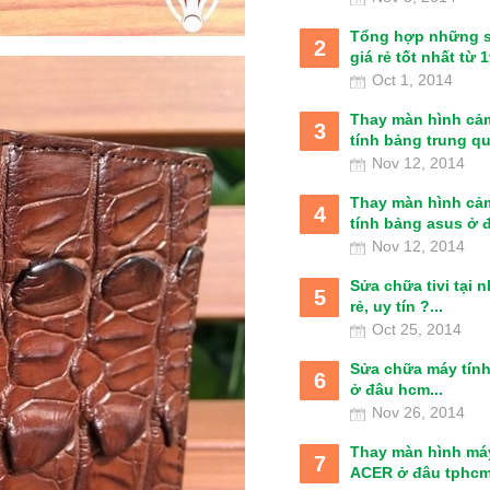
Tổng hợp những 
2
giá rẻ tốt nhất từ 1t
Oct 1, 2014
Thay màn hình cả
3
tính bảng trung qu
Nov 12, 2014
Thay màn hình cả
4
tính bảng asus ở đâ
Nov 12, 2014
Sửa chữa tivi tại 
5
rẻ, uy tín ?...
Oct 25, 2014
Sửa chữa máy tín
6
ở đâu hcm...
Nov 26, 2014
Thay màn hình má
7
ACER ở đâu tphcm