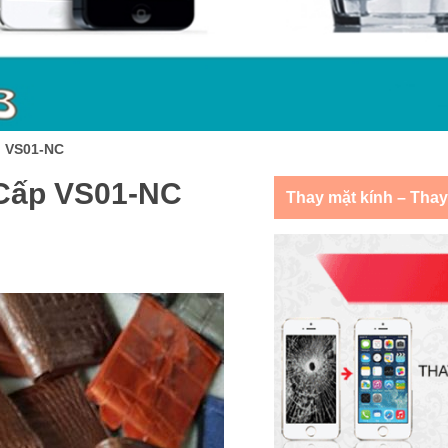
p VS01-NC
 Cấp VS01-NC
Thay mặt kính – Tha