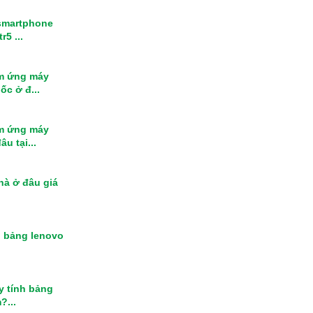
smartphone
r5 ...
m ứng máy
ốc ở đ...
m ứng máy
u tại...
nhà ở đâu giá
h bảng lenovo
y tính bảng
?...