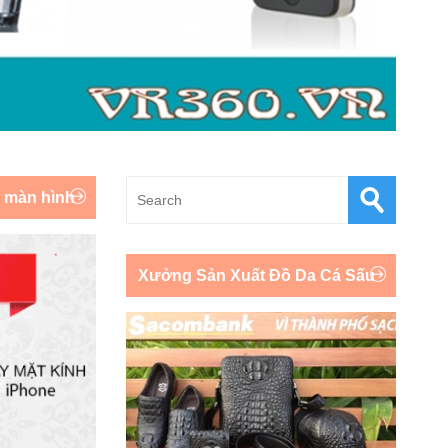
y màn hình
Xưởng Sản Xuất Đồ Da Cá Sấu