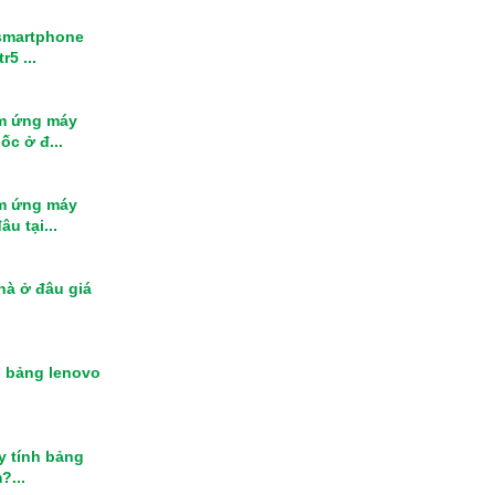
smartphone
r5 ...
m ứng máy
ốc ở đ...
m ứng máy
u tại...
nhà ở đâu giá
h bảng lenovo
y tính bảng
?...