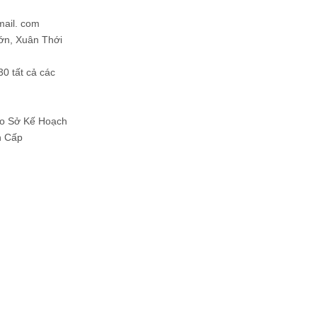
mail. com
ớn, Xuân Thới
30 tất cả các
Do Sở Kế Hoạch
h Cấp