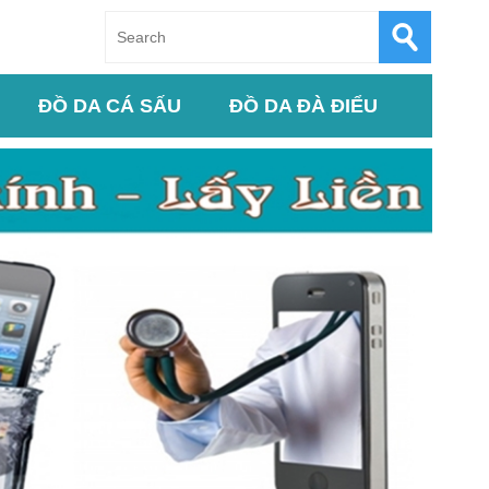
ĐỒ DA CÁ SẤU
ĐỒ DA ĐÀ ĐIỂU