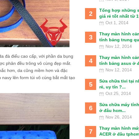
Tổng hợp những 
2
giá rẻ tốt nhất từ 1t
Oct 1, 2014
Thay màn hình cả
3
tính bảng trung qu
Nov 12, 2014
da đà điểu cao cấp, với phần da bụng
Thay màn hình cả
4
tính bảng asus ở đâ
ược phân đều trông vô cùng đẹp mắt.
Nov 12, 2014
n chắc hơn, da cũng mềm hơn và đặc
navy lên form túi vô cùng bắt mắt tạo
Sửa chữa tivi tại 
5
rẻ, uy tín ?...
Oct 25, 2014
Sửa chữa máy tín
6
ở đâu hcm...
Nov 26, 2014
Thay màn hình má
7
ACER ở đâu tphcm