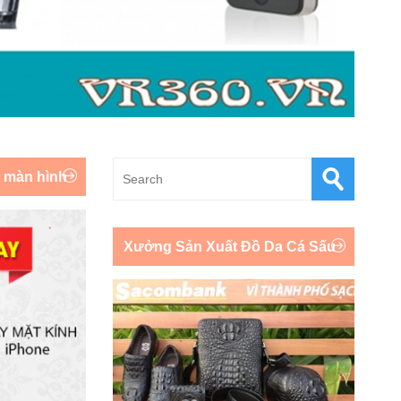
y màn hình
Xưởng Sản Xuất Đồ Da Cá Sấu