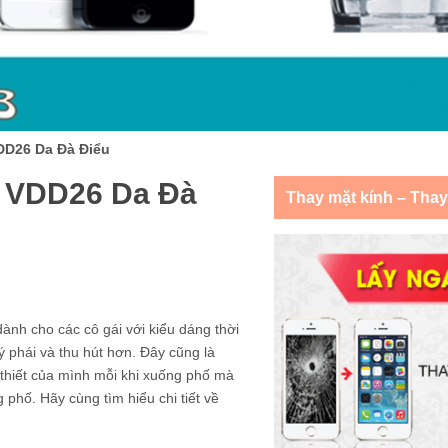
DD26 Da Đà Điểu
 VDD26 Da Đà
Thay mặt kính – Tha
ành cho các cô gái với kiểu dáng thời
 phái và thu hút hơn. Đây cũng là
 thiết của mình mỗi khi xuống phố mà
 phố. Hãy cùng tìm hiểu chi tiết về