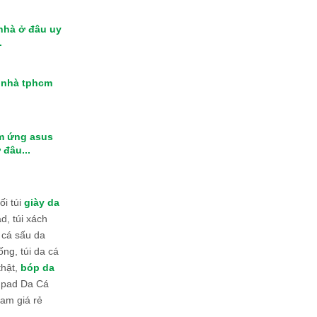
 nhà ở đâu uy
.
i nhà tphcm
m ứng asus
 đâu...
i túi
giày da
d, túi xách
 cá sấu da
ống, túi da cá
thật,
bóp da
 Ipad Da Cá
am giá rẻ