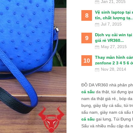
Jan 21, 2015
Vệ sinh laptop tại
8
tín, chất lượng tạ..
Jul 7, 2015
Dịch vụ cài win tạ
9
giá rẻ VR360...
May 27, 2015
Thay màn hình cả
10
zenfone 2 3 4 5 6 ở
Nov 28, 2014
ĐỒ DA VR360 nhà phân phố
cá sấu
da thật, túi đựng ipa
nam da thật giá rẻ., bóp da
bụng, giày tây cá sấu, túi tr
sấu nam, giày nam cá sấu 
cá sấu
gai lưng, Túi Đựng
Sấu và nhiều mẫu cặp da n