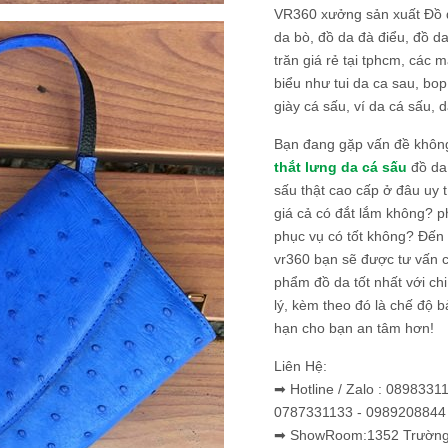
VR360 xưởng sản xuất Đồ 
da bò, đồ da đà điểu, đồ da
trăn giá rẻ tại tphcm, các m
biểu như tui da ca sau, bop
giày cá sấu, ví da cá sấu, d
Bạn đang gặp vấn đề khôn
thắt lưng da cá sấu
đồ da 
sấu thật cao cấp ở đâu uy 
giá cả có đắt lắm không? 
phục vụ có tốt không? Đến v
vr360 bạn sẽ được tư vấn 
phẩm đồ da tốt nhất với c
lý, kèm theo đó là chế độ 
hạn cho bạn an tâm hơn!
Liên Hệ:
➡ Hotline / Zalo : 0898331
0787331133 - 0989208844
➡ ShowRoom:1352 Trường 