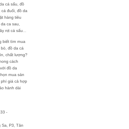
da cá sấu, đồ
 cá đuối, đồ da
ặt hàng tiêu
 da ca sau,
ây nịt cá sấu...
g biết tìm mua
bò, đồ da cá
tín, chất lượng?
phong cách
ới đồ da
chọn mua sản
hi phí giá cả hợp
bảo hành dài
133 -
Sa, P3, Tân