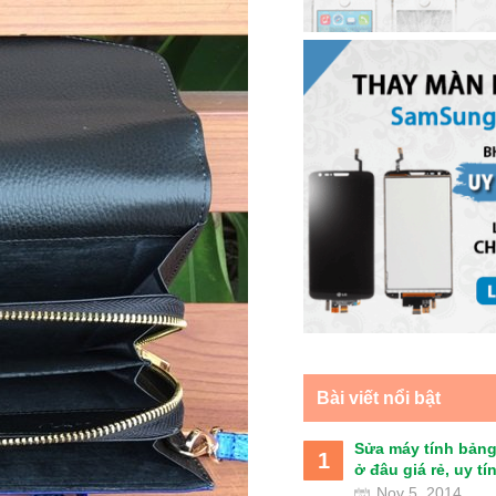
Bài viết nổi bật
Sửa máy tính bảng
1
ở đâu giá rẻ, uy tín 
Nov 5, 2014