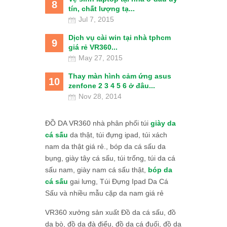
8
tín, chất lượng tạ...
Jul 7, 2015
Dịch vụ cài win tại nhà tphcm
9
giá rẻ VR360...
May 27, 2015
Thay màn hình cảm ứng asus
10
zenfone 2 3 4 5 6 ở đâu...
Nov 28, 2014
ĐỒ DA VR360 nhà phân phối túi
giày da
cá sấu
da thật, túi đựng ipad, túi xách
nam da thật giá rẻ., bóp da cá sấu da
bụng, giày tây cá sấu, túi trống, túi da cá
sấu nam, giày nam cá sấu thật,
bóp da
cá sấu
gai lưng, Túi Đựng Ipad Da Cá
Sấu và nhiều mẫu cặp da nam giá rẻ
VR360 xưởng sản xuất Đồ da cá sấu, đồ
da bò, đồ da đà điểu, đồ da cá đuối, đồ da