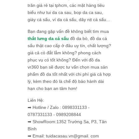
trăn giá rẻ tại tphcm, các mặt hàng tiêu
biểu như tui da ca sau, bop da ca sau,
giày cá sấu, ví da cá sấu, dây nịt cá sấu...
Bạn đang gặp vấn đề không biết tìm mua
thắt lưng da cá sấu
đồ da bò, đồ da cá
sấu thật cao cấp ở đâu uy tín, chất lượng?
giá cả có đắt lắm không? phong cách
phục vụ có tốt không? Đến với đồ da
vr360 bạn sẽ được tư vấn chọn mua sản
phẩm đồ da tốt nhất với chi phí giá cả hợp
lý, kèm theo đó là chế độ bảo hành dài
hạn cho bạn an tâm hơn!
Liên Hệ:
➡ Hotline / Zalo : 0898331133 -
0787331133 - 0989208844
➡ ShowRoom:1352 Trường Sa, P3, Tân
Bình
➡ Email: tuidacasau.vn@gmail. com