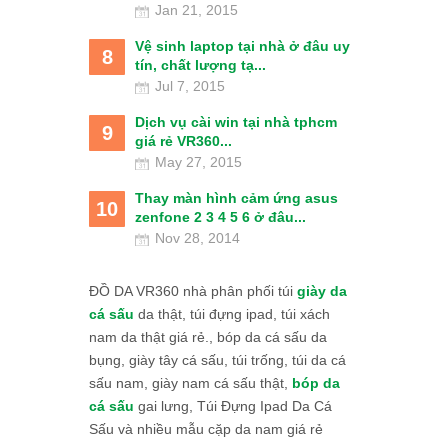
Jan 21, 2015
Vệ sinh laptop tại nhà ở đâu uy
8
tín, chất lượng tạ...
Jul 7, 2015
Dịch vụ cài win tại nhà tphcm
9
giá rẻ VR360...
May 27, 2015
Thay màn hình cảm ứng asus
10
zenfone 2 3 4 5 6 ở đâu...
Nov 28, 2014
ĐỒ DA VR360 nhà phân phối túi
giày da
cá sấu
da thật, túi đựng ipad, túi xách
nam da thật giá rẻ., bóp da cá sấu da
bụng, giày tây cá sấu, túi trống, túi da cá
sấu nam, giày nam cá sấu thật,
bóp da
cá sấu
gai lưng, Túi Đựng Ipad Da Cá
Sấu và nhiều mẫu cặp da nam giá rẻ