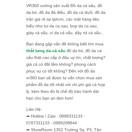
VR360 xưởng sản xuất Đồ da cá sấu, đồ
da bò, đồ da đà điểu, đồ da cá đuối, đồ da
trăn giá rẻ tại tphcm, các mặt hàng tiêu
biểu như tui da ca sau, bop da ca sau,
giày cá sấu, ví da cá sấu, dây nịt cá sấu...
Bạn đang gặp vấn đề không biết tìm mua
thắt lưng da cá sấu
đồ da bò, đồ da cá
sấu thật cao cấp ở đâu uy tín, chất lượng?
giá cả có đắt lắm không? phong cách
phục vụ có tốt không? Đến với đồ da
vr360 bạn sẽ được tư vấn chọn mua sản
phẩm đồ da tốt nhất với chi phí giá cả hợp
lý, kèm theo đó là chế độ bảo hành dài
hạn cho bạn an tâm hơn!
Liên Hệ:
➡ Hotline / Zalo : 0898331133 -
0787331133 - 0989208844
➡ ShowRoom:1352 Trường Sa, P3, Tân