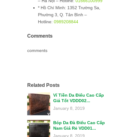
– Hà Nội – Hotline:
01666100999
*
Hồ Chí Minh:
1352 Trường Sa,
Phường 3, Q. Tân Bình –
Hotline:
0989208844
Comments
comments
Related Posts
Ví Tiền Da Điểu Cao Cấp
Giá Tốt VDDD02...
January 8, 2019
Bóp Da Đà Điểu Cao Cấp
Nam Giá Rẻ VDD01...
January 8, 2019