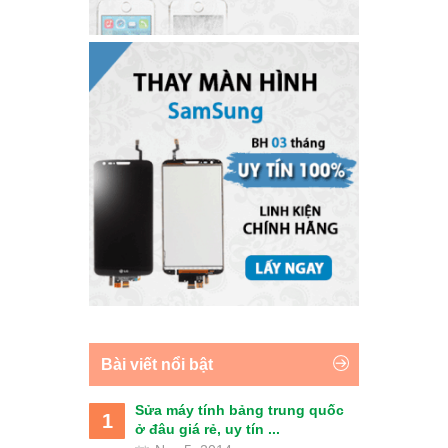
Bài viết nổi bật
Sửa máy tính bảng trung quốc
1
ở đâu giá rẻ, uy tín ...