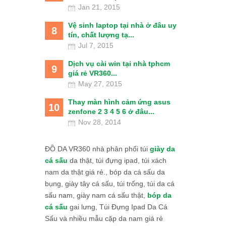
Jan 21, 2015
Vệ sinh laptop tại nhà ở đâu uy
8
tín, chất lượng tạ...
Jul 7, 2015
Dịch vụ cài win tại nhà tphcm
9
giá rẻ VR360...
May 27, 2015
Thay màn hình cảm ứng asus
10
zenfone 2 3 4 5 6 ở đâu...
Nov 28, 2014
ĐỒ DA VR360 nhà phân phối túi
giày da
cá sấu
da thật, túi đựng ipad, túi xách
nam da thật giá rẻ., bóp da cá sấu da
bụng, giày tây cá sấu, túi trống, túi da cá
sấu nam, giày nam cá sấu thật,
bóp da
cá sấu
gai lưng, Túi Đựng Ipad Da Cá
Sấu và nhiều mẫu cặp da nam giá rẻ