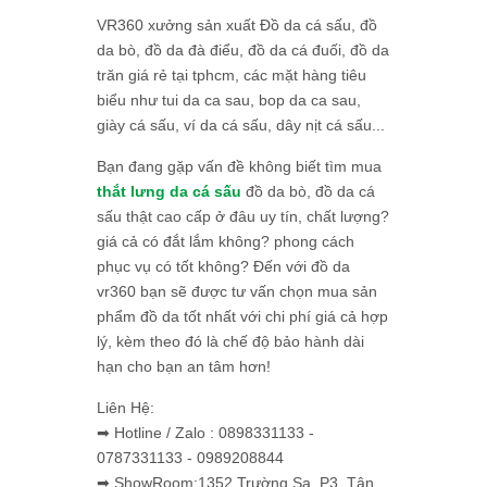
VR360 xưởng sản xuất Đồ da cá sấu, đồ
da bò, đồ da đà điểu, đồ da cá đuối, đồ da
trăn giá rẻ tại tphcm, các mặt hàng tiêu
biểu như tui da ca sau, bop da ca sau,
giày cá sấu, ví da cá sấu, dây nịt cá sấu...
Bạn đang gặp vấn đề không biết tìm mua
thắt lưng da cá sấu
đồ da bò, đồ da cá
sấu thật cao cấp ở đâu uy tín, chất lượng?
giá cả có đắt lắm không? phong cách
phục vụ có tốt không? Đến với đồ da
vr360 bạn sẽ được tư vấn chọn mua sản
phẩm đồ da tốt nhất với chi phí giá cả hợp
lý, kèm theo đó là chế độ bảo hành dài
hạn cho bạn an tâm hơn!
Liên Hệ:
➡ Hotline / Zalo : 0898331133 -
0787331133 - 0989208844
➡ ShowRoom:1352 Trường Sa, P3, Tân