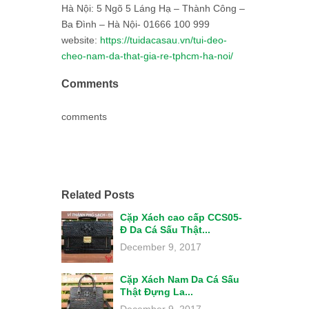
Hà Nội: 5 Ngõ 5 Láng Hạ – Thành Công –
Ba Đình – Hà Nội- 01666 100 999
website:
https://tuidacasau.vn/tui-deo-
cheo-nam-da-that-gia-re-tphcm-ha-noi/
Comments
comments
Related Posts
Cặp Xách cao cấp CCS05-
Đ Da Cá Sấu Thật...
December 9, 2017
Cặp Xách Nam Da Cá Sấu
Thật Đựng La...
December 9, 2017