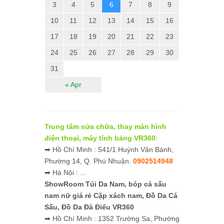
3
4
5
6
7
8
9
10
11
12
13
14
15
16
17
18
19
20
21
22
23
24
25
26
27
28
29
30
31
« Apr
Trung tâm sửa chữa, thay màn hình
điện thoại, máy tính bảng VR360
:
➡ Hồ Chí Minh : 541/1 Huỳnh Văn Bánh,
Phường 14, Q. Phú Nhuận.
0902514948
➡ Hà Nội : ...
ShowRoom Túi Da Nam,
bóp cá sấu
nam nữ giá rẻ
Cặp xách nam, Đồ Da Cá
Sấu, Đồ Da Đà Điểu VR360
➡ Hồ Chí Minh : 1352 Trường Sa, Phường