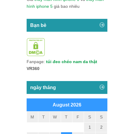
hình iphone 5
giá bao nhiêu
Bạn bè
Fanpage:
túi đeo chéo nam da thật
VR360
ngày tháng
August 2026
M
T
W
T
F
S
S
1
2