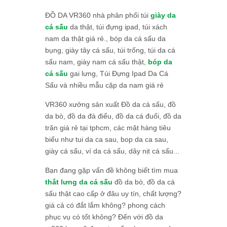
ĐỒ DA VR360 nhà phân phối túi
giày da
cá sấu
da thật, túi đựng ipad, túi xách
nam da thật giá rẻ., bóp da cá sấu da
bụng, giày tây cá sấu, túi trống, túi da cá
sấu nam, giày nam cá sấu thật,
bóp da
cá sấu
gai lưng, Túi Đựng Ipad Da Cá
Sấu và nhiều mẫu cặp da nam giá rẻ
VR360 xưởng sản xuất Đồ da cá sấu, đồ
da bò, đồ da đà điểu, đồ da cá đuối, đồ da
trăn giá rẻ tại tphcm, các mặt hàng tiêu
biểu như tui da ca sau, bop da ca sau,
giày cá sấu, ví da cá sấu, dây nịt cá sấu...
Bạn đang gặp vấn đề không biết tìm mua
thắt lưng da cá sấu
đồ da bò, đồ da cá
sấu thật cao cấp ở đâu uy tín, chất lượng?
giá cả có đắt lắm không? phong cách
phục vụ có tốt không? Đến với đồ da