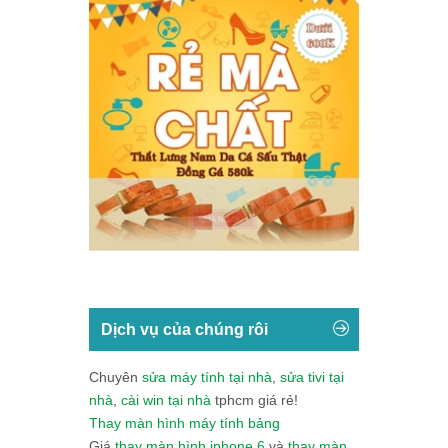
Dịch vụ của chúng rôi
Chuyên
sửa máy tính tại nhà
,
sửa tivi tại
nhà
,
cài win tại nhà
tphcm giá rẻ!
Thay màn hình máy tính bảng
Giá
thay màn hình iphone 6
và
thay màn