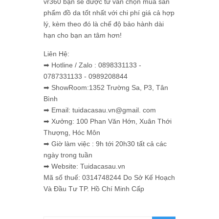
vr360 bạn sẽ được tư vấn chọn mua sản
phẩm đồ da tốt nhất với chi phí giá cả hợp
lý, kèm theo đó là chế độ bảo hành dài
hạn cho bạn an tâm hơn!
Liên Hệ:
➡ Hotline / Zalo : 0898331133 -
0787331133 - 0989208844
➡ ShowRoom:1352 Trường Sa, P3, Tân
Bình
➡ Email: tuidacasau.vn@gmail. com
➡ Xưởng: 100 Phan Văn Hớn, Xuân Thới
Thượng, Hóc Môn
➡ Giờ làm việc : 9h tới 20h30 tất cả các
ngày trong tuần
➡ Website: Tuidacasau.vn
Mã số thuế: 0314748244 Do Sở Kế Hoạch
Và Đầu Tư TP. Hồ Chí Minh Cấp