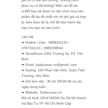
giá cả có đắt lắm không? phong cách
phục vụ có tốt không? Đến với đồ da
vr360 bạn sẽ được tư vấn chọn mua sản
phẩm đồ da tốt nhất với chi phí giá cả hợp
lý, kèm theo đó là chế độ bảo hành dài
hạn cho bạn an tâm hơn!
Liên Hệ:
➡ Hotline / Zalo : 0898331133 -
0787331133 - 0989208844
➡ ShowRoom:1352 Trường Sa, P3, Tân
Bình
➡ Email: tuidacasau.vn@gmail. com
➡ Xưởng: 100 Phan Văn Hớn, Xuân Thới
Thượng, Hóc Môn
➡ Giờ làm việc : 9h tới 20h30 tất cả các
ngày trong tuần
➡ Website: Tuidacasau.vn
Mã số thuế: 0314748244 Do Sở Kế Hoạch
Và Đầu Tư TP. Hồ Chí Minh Cấp