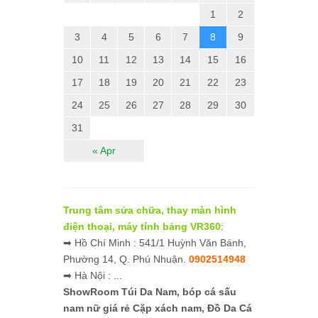
1
2
3
4
5
6
7
8
9
10
11
12
13
14
15
16
17
18
19
20
21
22
23
24
25
26
27
28
29
30
31
« Apr
Trung tâm sửa chữa, thay màn hình
điện thoại, máy tính bảng VR360
:
➡ Hồ Chí Minh : 541/1 Huỳnh Văn Bánh,
Phường 14, Q. Phú Nhuận.
0902514948
➡ Hà Nội : ...
ShowRoom Túi Da Nam,
bóp cá sấu
nam nữ giá rẻ
Cặp xách nam, Đồ Da Cá