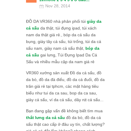
Nov 28, 2014
ĐỒ DA VR360 nhà phân phối túi
giày da
cá sấu
da thật, túi đựng ipad, túi xách
nam da thật giá rẻ., bóp da cá sấu da
bụng, giày tây cá sấu, túi trống, túi da cá
sấu nam, giày nam cá sấu thật,
bóp da
cá sấu
gai lưng, Túi Đựng Ipad Da Cá
Sấu và nhiều mẫu cặp da nam giá rẻ
VR360 xưởng sản xuất Đồ da cá sấu, đồ
da bò, đồ da đà điểu, đồ da cá đuối, đồ da
trăn giá rẻ tại tphcm, các mặt hàng tiêu
biểu như tui da ca sau, bop da ca sau,
giày cá sấu, ví da cá sấu, dây nịt cá sấu...
Bạn đang gặp vấn đề không biết tìm mua
thắt lưng da cá sấu
đồ da bò, đồ da cá
sấu thật cao cấp ở đâu uy tín, chất lượng?