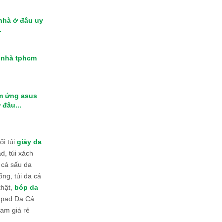
 nhà ở đâu uy
.
i nhà tphcm
m ứng asus
 đâu...
i túi
giày da
d, túi xách
 cá sấu da
ống, túi da cá
thật,
bóp da
 Ipad Da Cá
am giá rẻ