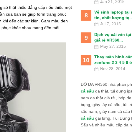
Jan 21, 2015
g sẽ thật thiếu đẳng cấp nếu thiếu một
Vệ sinh laptop tại
quần của bạn sẽ giúp form trang phục
8
tín, chất lượng tạ..
m khi đến các sự kiện. Gam màu đen
Jul 7, 2015
ang phục khác nhau mang đến mỗi
Dịch vụ cài win tạ
9
giá rẻ VR360...
May 27, 2015
Thay màn hình cả
10
zenfone 2 3 4 5 6 ở
Nov 28, 2014
ĐỒ DA VR360 nhà phân phố
cá sấu
da thật, túi đựng ipa
nam da thật giá rẻ., bóp da
bụng, giày tây cá sấu, túi tr
sấu nam, giày nam cá sấu 
cá sấu
gai lưng, Túi Đựng
Sấu và nhiều mẫu cặp da n