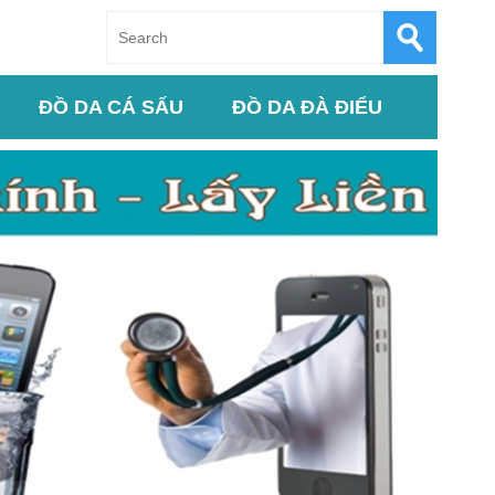
ĐỒ DA CÁ SẤU
ĐỒ DA ĐÀ ĐIỂU