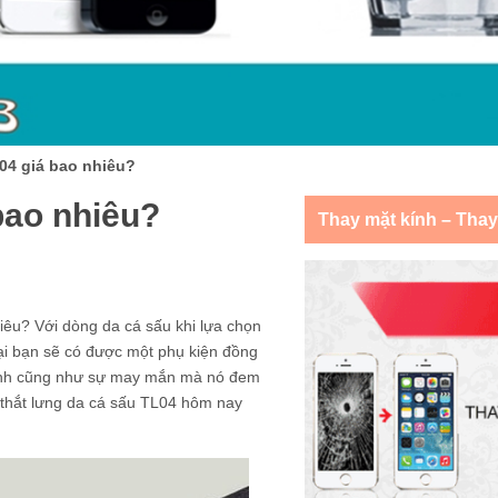
L04 giá bao nhiêu?
bao nhiêu?
Thay mặt kính – Tha
hiêu? Với dòng da cá sấu khi lựa chọn
ại bạn sẽ có được một phụ kiện đồng
 mình cũng như sự may mắn mà nó đem
 thắt lưng da cá sấu TL04 hôm nay