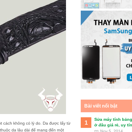
Bài viết nổi bật
Sửa máy tính bảng
1
 cách không có lý do. Da được lấy từ
ở đâu giá rẻ, uy tín 
h thuộc da lâu dài để mang đến một
Nov 5, 2014