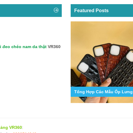
Featured Posts
i đeo chéo nam da thật
VR360
9
g Hợp Các Mẫu Ốp Lưng Da Cá Sấu Iphone 11,12,13,14...
VR360 Xưởng Sản Xuất Đồ Da
 bảng VR360
: