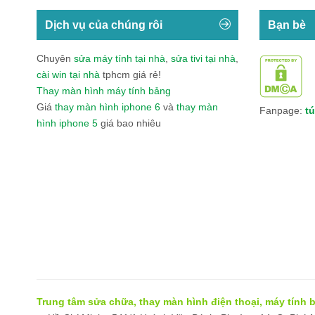
Dịch vụ của chúng rôi
Bạn bè
Chuyên
sửa máy tính tại nhà
,
sửa tivi tại nhà
,
cài win tại nhà
tphcm giá rẻ!
Thay màn hình máy tính bảng
Giá
thay màn hình iphone 6
và
thay màn
Fanpage:
tú
hình iphone 5
giá bao nhiêu
Băng Bảo Vệ Gối Thể Thao Thời Trang VN0
Tổn
Trung tâm sửa chữa, thay màn hình điện thoại, máy tính