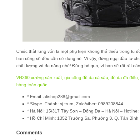
Chiếc thắt lưng vốn là một phụ kiện không thể thiếu trong tủ 
bạn cũng sẽ đều cần sử dụng nó. Vì vậy, đừng ngại đầu tư cho 
chất lượng và đa năng nhé! Đừng bỏ qua, vì bạn sẽ rất rất cầ
VR360 xưởng sản xuất, gia công đồ da cá sấu, đồ da đà điểu, đ
hàng toàn quốc
* Email: afishop288@gmail.com
* Skype :Thành: xj.trum, Zalo/viber: 0989208844
*
Hà Nội:
15/317 Tây Sơn – Đống Đa – Hà Nội – Hotline:
*
Hồ Chí Minh:
1352 Trường Sa, Phường 3, Q. Tân Bình 
Comments