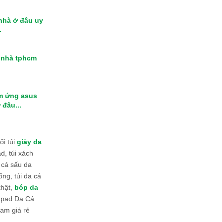
 nhà ở đâu uy
.
i nhà tphcm
m ứng asus
 đâu...
i túi
giày da
d, túi xách
 cá sấu da
ống, túi da cá
thật,
bóp da
 Ipad Da Cá
am giá rẻ