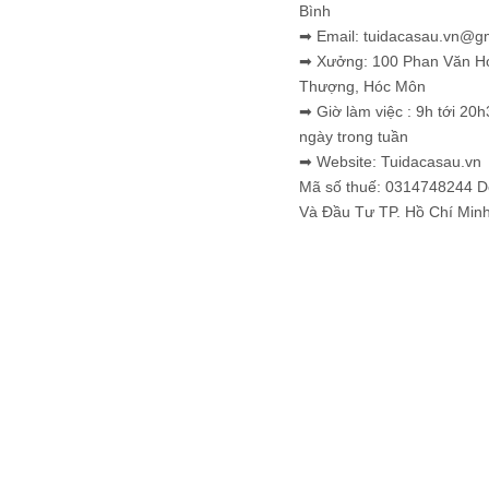
Bình
➡ Email: tuidacasau.vn@g
➡ Xưởng: 100 Phan Văn H
Thượng, Hóc Môn
➡ Giờ làm việc : 9h tới 20h
ngày trong tuần
➡ Website: Tuidacasau.vn
Mã số thuế: 0314748244 
Và Đầu Tư TP. Hồ Chí Min