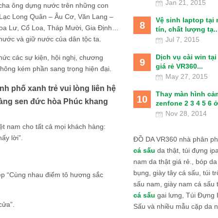
Jan 21, 2015
ời cha ông dựng nước trên những con
 Lạc Long Quân – Âu Cơ, Văn Lang –
Vệ sinh laptop tại
8
oa Lư, Cổ Loa, Tháp Mười, Gia Định…
tín, chất lượng tạ..
nước và giữ nước của dân tộc ta.
Jul 7, 2015
Dịch vụ cài win tạ
chức các sự kiện, hội nghị, chương
9
giá rẻ VR360...
không kém phần sang trọng hiện đại.
May 27, 2015
h phố xanh trẻ vui lòng liên hệ
Thay màn hình cả
10
 làng sen đức hòa Phúc khang
zenfone 2 3 4 5 6 ở
Nov 28, 2014
ệt nam cho tất cả mọi khách hàng:
ấy lời”.
ĐỒ DA VR360 nhà phân phố
cá sấu
da thật, túi đựng ipa
nam da thật giá rẻ., bóp da
bụng, giày tây cá sấu, túi tr
điệp “Cùng nhau điểm tô hương sắc
sấu nam, giày nam cá sấu 
cá sấu
gai lưng, Túi Đựng
cửa”.
Sấu và nhiều mẫu cặp da n