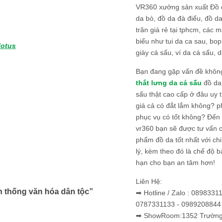
VR360 xưởng sản xuất Đồ 
da bò, đồ da đà điểu, đồ da
trăn giá rẻ tại tphcm, các m
biểu như tui da ca sau, bop
lotus
giày cá sấu, ví da cá sấu, d
Bạn đang gặp vấn đề khôn
thắt lưng da cá sấu
đồ da 
sấu thật cao cấp ở đâu uy 
giá cả có đắt lắm không? 
phục vụ có tốt không? Đến v
vr360 bạn sẽ được tư vấn 
phẩm đồ da tốt nhất với c
lý, kèm theo đó là chế độ 
hạn cho bạn an tâm hơn!
Liên Hệ:
n thống văn hóa dân tộc
”
➡ Hotline / Zalo : 0898331
0787331133 - 0989208844
➡ ShowRoom:1352 Trường 