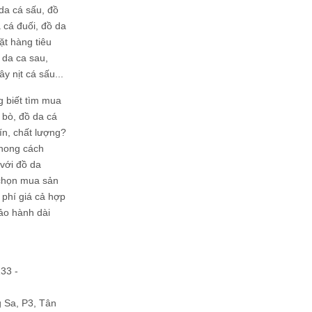
da cá sấu, đồ
 cá đuối, đồ da
ặt hàng tiêu
 da ca sau,
ây nịt cá sấu...
g biết tìm mua
bò, đồ da cá
tín, chất lượng?
phong cách
ới đồ da
chọn mua sản
hi phí giá cả hợp
bảo hành dài
133 -
Sa, P3, Tân