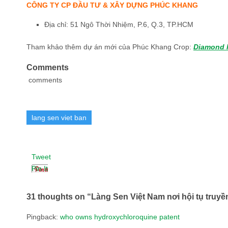
CÔNG TY CP ĐẦU TƯ & XÂY DỰNG PHÚC KHANG
Địa chỉ: 51 Ngô Thời Nhiệm, P.6, Q.3, TP.HCM
Tham khảo thêm dự án mới của Phúc Khang Crop:
Diamond 
Comments
comments
lang sen viet ban
Tweet
Pin It
31 thoughts on “
Làng Sen Việt Nam nơi hội tụ truyề
Pingback:
who owns hydroxychloroquine patent