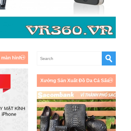
y màn hình
Xưởng Sản Xuất Đồ Da Cá Sấu