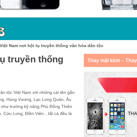
Việt Nam nơi hội tụ truyền thống văn hóa dân tộc
tụ truyền thống
Thay mặt kính – Tha
dân tộc Việt Nam với những cái tên gắn
ang, Hùng Vương, Lạc Long Quân, Âu
 như trường kỹ năng Phù Đổng Thiên
 Cửu Long, Điền Viên…tất cả đều là