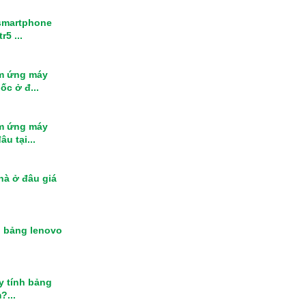
smartphone
r5 ...
m ứng máy
ốc ở đ...
m ứng máy
u tại...
nhà ở đâu giá
h bảng lenovo
y tính bảng
?...