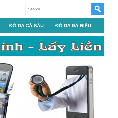
ĐỒ DA CÁ SẤU
ĐỒ DA ĐÀ ĐIỂU