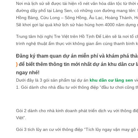
Nơi mà lịch sử sẽ được tái hiện rõ nét văn hóa dân tộc từ th
đường dãy phố tại Làng Sen, có những con đường mang tên:
Hồng Bàng, Cửu Long – Sông Hồng, Âu Lạc, Hoàng Thành, H
Sẽ khơi gợi lại quá khứ lịch sử hào hùng hơn 4000 năm dựng 
Trung tâm hội nghị Tre Việt trên Hồ Tịnh Đế Liên sẽ là nơi tổ 
trình nghệ thuật ẩm thực với không gian ấm cúng thanh bình 
Đăng ký tham quan dự án miễn phí và khám phá thàn
)
để biết thêm thông tin mới nhất dự án khu dân cư
ngay nhé!
Dưới đây là 3 gói sản phẩm tại dự án
khu dân cư làng sen
vi
1. Gói dành cho nhà đầu tư với thông điệp “đầu tư chơi cũng th
Gói 2 dành cho nhà kinh doanh phát triển dịch vụ với thông 
Việt”.
Gói 3 tích lũy an cư với thông điệp “Tích lũy ngay vận may gõ 