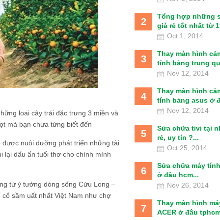
Tổng hợp những 
2
giá rẻ tốt nhất từ 1t
Oct 1, 2014
Thay màn hình cả
3
tính bảng trung qu
Nov 12, 2014
Thay màn hình cả
4
tính bảng asus ở đâ
Nov 12, 2014
hững loại cây trái đặc trưng 3 miền và
gọt mà bạn chưa từng biết đến
Sửa chữa tivi tại 
5
rẻ, uy tín ?...
 được nuôi dưỡng phát triển những tài
Oct 25, 2014
 lại dấu ấn tuổi thơ cho chính mình
Sửa chữa máy tín
6
ở đâu hcm...
ng từ ý tưởng dòng sống Cửu Long –
Nov 26, 2014
 cổ sầm uất nhất Việt Nam như chợ
Thay màn hình má
7
ACER ở đâu tphcm