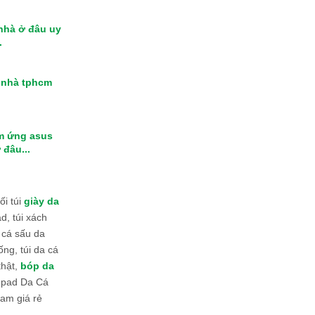
 nhà ở đâu uy
.
i nhà tphcm
m ứng asus
 đâu...
i túi
giày da
d, túi xách
 cá sấu da
ống, túi da cá
thật,
bóp da
 Ipad Da Cá
am giá rẻ