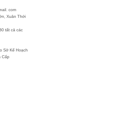
mail. com
ớn, Xuân Thới
30 tất cả các
Do Sở Kế Hoạch
h Cấp