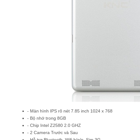
- Màn hình IPS rõ nét 7.85 inch 1024 x 768
- Bộ nhớ trong 8GB
- Chip Intel Z2580 2.0 GHZ
- 2 Camera Trước và Sau
- Hỗ trợ Bluetooth, Wifi b/g/n, Sim 3G