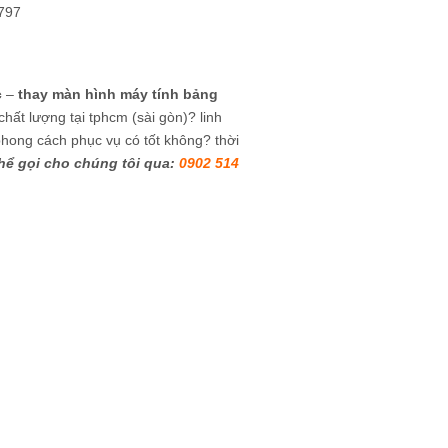
.797
c
–
thay màn hình máy tính bảng
 chất lượng tại tphcm (sài gòn)? linh
phong cách phục vụ có tốt không? thời
hể gọi cho chúng tôi qua:
0902 514