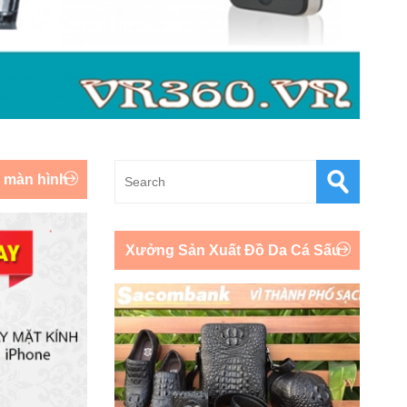
y màn hình
Xưởng Sản Xuất Đồ Da Cá Sấu