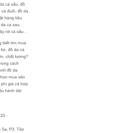
da cá sấu, đồ
 cá đuối, đồ da
ặt hàng tiêu
 da ca sau,
ây nịt cá sấu...
g biết tìm mua
bò, đồ da cá
tín, chất lượng?
phong cách
ới đồ da
chọn mua sản
hi phí giá cả hợp
bảo hành dài
133 -
Sa, P3, Tân