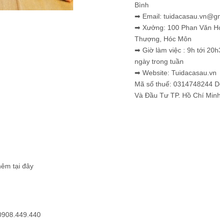
Bình
➡ Email: tuidacasau.vn@g
➡ Xưởng: 100 Phan Văn H
Thượng, Hóc Môn
➡ Giờ làm việc : 9h tới 20h
ngày trong tuần
➡ Website: Tuidacasau.vn
Mã số thuế: 0314748244 
Và Đầu Tư TP. Hồ Chí Min
hêm tại đây
0908.449.440