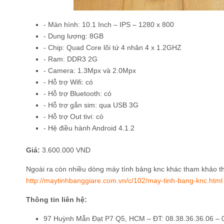
- Màn hình: 10.1 Inch – IPS – 1280 x 800
- Dung lượng: 8GB
- Chip: Quad Core lõi tứ 4 nhân 4 x 1.2GHZ
- Ram: DDR3 2G
- Camera: 1.3Mpx và 2.0Mpx
- Hỗ trợ Wifi: có
- Hỗ trợ Bluetooth: có
- Hỗ trợ gắn sim: qua USB 3G
- Hỗ trợ Out tivi: có
- Hệ điều hành Android 4.1.2
Giá:
3.600.000 VND
Ngoài ra còn nhiều dòng máy tính bảng knc khác tham khảo t
http://maytinhbanggiare.com.vn/c/102/may-tinh-bang-knc.html
Thông tin liên hệ:
97 Huỳnh Mẫn Đạt P7 Q5, HCM – ĐT: 08.38.36.36.06 – 