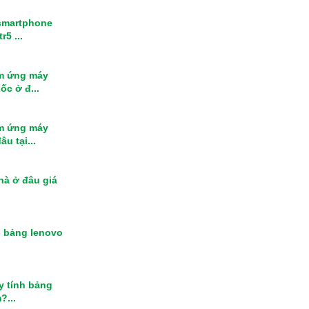
smartphone
r5 ...
m ứng máy
ốc ở đ...
m ứng máy
u tại...
nhà ở đâu giá
h bảng lenovo
y tính bảng
?...