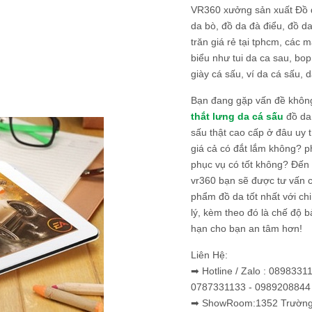
VR360 xưởng sản xuất Đồ 
da bò, đồ da đà điểu, đồ da
trăn giá rẻ tại tphcm, các m
biểu như tui da ca sau, bop
giày cá sấu, ví da cá sấu, d
Bạn đang gặp vấn đề khôn
thắt lưng da cá sấu
đồ da 
sấu thật cao cấp ở đâu uy 
giá cả có đắt lắm không? 
phục vụ có tốt không? Đến v
vr360 bạn sẽ được tư vấn 
phẩm đồ da tốt nhất với c
lý, kèm theo đó là chế độ 
hạn cho bạn an tâm hơn!
Liên Hệ:
➡ Hotline / Zalo : 0898331
0787331133 - 0989208844
➡ ShowRoom:1352 Trường 