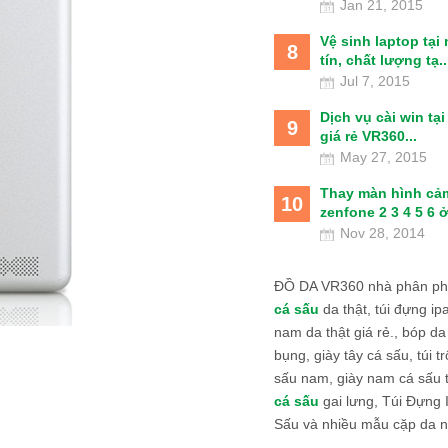
Jan 21, 2015
Vệ sinh laptop tại
8
tín, chất lượng tạ..
Jul 7, 2015
Dịch vụ cài win tạ
9
giá rẻ VR360...
May 27, 2015
Thay màn hình cả
10
zenfone 2 3 4 5 6 ở
Nov 28, 2014
ĐỒ DA VR360 nhà phân phố
cá sấu
da thật, túi đựng ipa
nam da thật giá rẻ., bóp da
bụng, giày tây cá sấu, túi tr
sấu nam, giày nam cá sấu 
cá sấu
gai lưng, Túi Đựng
Sấu và nhiều mẫu cặp da n