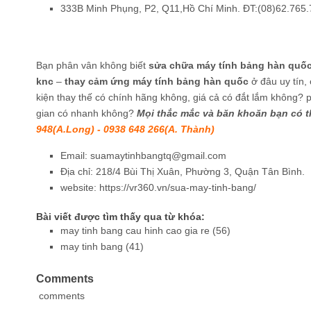
333B Minh Phụng, P2, Q11,Hồ Chí Minh. ĐT:(08)62.765
Bạn phân vân không biết
sửa chữa máy tính bảng hàn quố
knc
–
thay cảm ứng máy tính bảng hàn quốc
ở đâu uy tín,
kiện thay thế có chính hãng không, giá cả có đắt lắm không? 
gian có nhanh không?
Mọi thắc mắc và băn khoăn bạn có t
948(A.Long) -
0938 648 266(A. Thành)
Email: suamaytinhbangtq@gmail.com
Địa chỉ: 218/4 Bùi Thị Xuân, Phường 3, Quận Tân Bình.
website: https://vr360.vn/sua-may-tinh-bang/
Bài viết được tìm thấy qua từ khóa:
may tinh bang cau hinh cao gia re (56)
may tinh bang (41)
Comments
comments