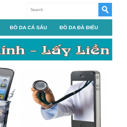
ĐỒ DA CÁ SẤU
ĐỒ DA ĐÀ ĐIỂU