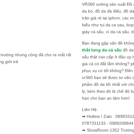
VR360 xưởng sản xuất Đồ 
da bò, đồ da đà điểu, đồ da
trăn giá rẻ tại tphcm, các m
biểu như tui da ca sau, bop
giày cá sấu, ví da cá sấu, d
Bạn đang gặp vấn đề khôn
thắt lưng da cá sấu
đồ da 
ị trường nhưng cũng đã cho ra mắt rất
sấu thật cao cấp ở đâu uy 
g giới trẻ
giá cả có đắt lắm không? 
phục vụ có tốt không? Đến v
vr360 bạn sẽ được tư vấn 
phẩm đồ da tốt nhất với c
lý, kèm theo đó là chế độ 
hạn cho bạn an tâm hơn!
Liên Hệ:
➡ Hotline / Zalo : 0898331
0787331133 - 0989208844
➡ ShowRoom:1352 Trường 