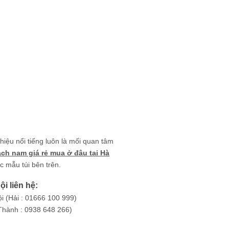
iệu nổi tiếng luôn là mối quan tâm
ách nam giá rẻ mua ở đâu tại Hà
 mẫu túi bên trên.
i liên hệ:
i (Hải : 01666 100 999)
Thành : 0938 648 266)