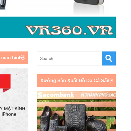
y màn hình
Xưởng Sản Xuất Đồ Da Cá Sấu