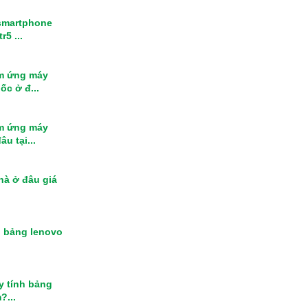
smartphone
r5 ...
m ứng máy
ốc ở đ...
m ứng máy
u tại...
nhà ở đâu giá
h bảng lenovo
y tính bảng
?...