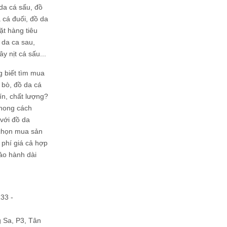
da cá sấu, đồ
 cá đuối, đồ da
ặt hàng tiêu
 da ca sau,
ây nịt cá sấu...
g biết tìm mua
bò, đồ da cá
tín, chất lượng?
phong cách
ới đồ da
chọn mua sản
hi phí giá cả hợp
bảo hành dài
133 -
Sa, P3, Tân