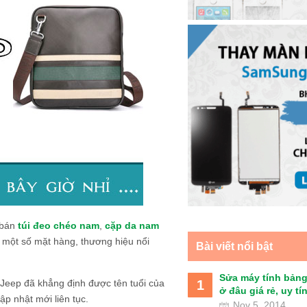
n bán
túi đeo chéo nam
,
cặp da nam
a một số mặt hàng, thương hiệu nổi
Bài viết nổi bật
Sửa máy tính bảng
1
Jeep đã khẳng định được tên tuổi của
ở đâu giá rẻ, uy tín 
ập nhật mới liên tục.
Nov 5, 2014