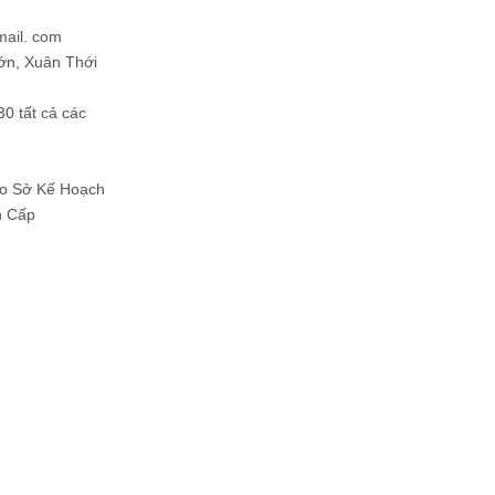
mail. com
ớn, Xuân Thới
30 tất cả các
Do Sở Kế Hoạch
h Cấp