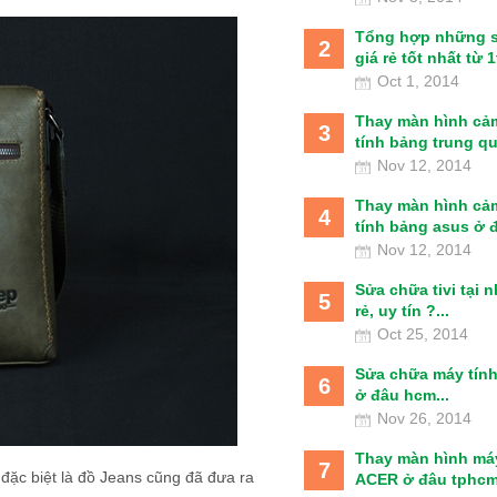
Tổng hợp những 
2
giá rẻ tốt nhất từ 1t
Oct 1, 2014
Thay màn hình cả
3
tính bảng trung qu
Nov 12, 2014
Thay màn hình cả
4
tính bảng asus ở đâ
Nov 12, 2014
Sửa chữa tivi tại 
5
rẻ, uy tín ?...
Oct 25, 2014
Sửa chữa máy tín
6
ở đâu hcm...
Nov 26, 2014
Thay màn hình má
7
 đặc biệt là đồ Jeans cũng đã đưa ra
ACER ở đâu tphcm