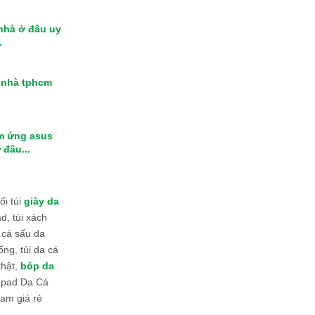
 nhà ở đâu uy
.
i nhà tphcm
m ứng asus
 đâu...
i túi
giày da
d, túi xách
 cá sấu da
ống, túi da cá
thật,
bóp da
 Ipad Da Cá
am giá rẻ