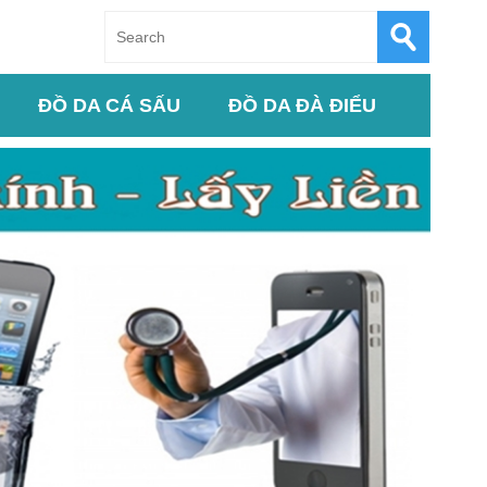
ĐỒ DA CÁ SẤU
ĐỒ DA ĐÀ ĐIỂU