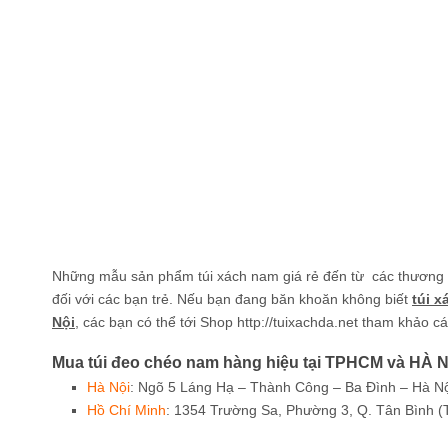
Những mẫu sản phẩm túi xách nam giá rẻ đến từ các thương h
đối với các bạn trẻ. Nếu bạn đang băn khoăn không biết
túi x
Nội
, các bạn có thể tới Shop http://tuixachda.net
tham khảo các
Mua túi đeo chéo nam hàng hiệu tại TPHCM và HÀ Nộ
Hà Nội
: Ngõ 5 Láng Hạ – Thành Công – Ba Đình – Hà Nộ
Hồ Chí Minh
: 1354 Trường Sa, Phường 3, Q. Tân Bình (