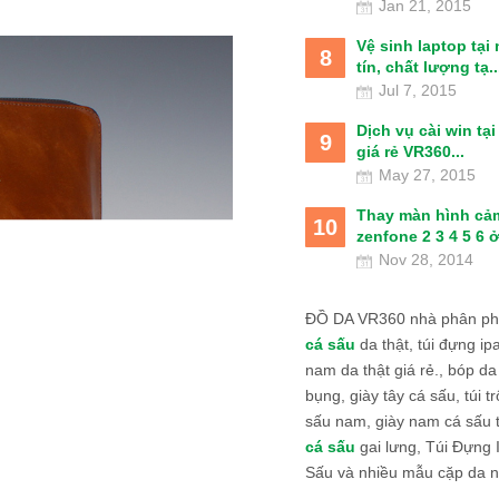
Jan 21, 2015
Vệ sinh laptop tại
8
tín, chất lượng tạ..
Jul 7, 2015
Dịch vụ cài win tạ
9
giá rẻ VR360...
May 27, 2015
Thay màn hình cả
10
zenfone 2 3 4 5 6 ở
Nov 28, 2014
ĐỒ DA VR360 nhà phân phố
cá sấu
da thật, túi đựng ipa
nam da thật giá rẻ., bóp da
bụng, giày tây cá sấu, túi tr
sấu nam, giày nam cá sấu 
cá sấu
gai lưng, Túi Đựng
Sấu và nhiều mẫu cặp da n