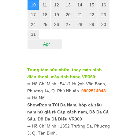
10
11
12
13
14
15
16
17
18
19
20
21
22
23
24
25
26
27
28
29
30
31
« Apr
Trung tâm sửa chữa, thay màn hình
điện thoại, máy tính bảng VR360
:
➡ Hồ Chí Minh : 541/1 Huỳnh Văn Bánh,
Phường 14, Q. Phú Nhuận.
0902514948
➡ Hà Nội : ...
ShowRoom Túi Da Nam,
bóp cá sấu
nam nữ giá rẻ
Cặp xách nam, Đồ Da Cá
Sấu, Đồ Da Đà Điểu VR360
➡ Hồ Chí Minh : 1352 Trường Sa, Phường
3, Q. Tân Bình.