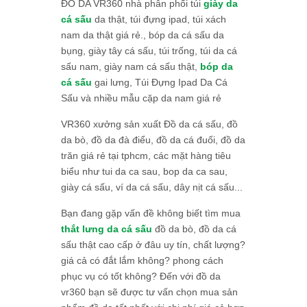
ĐỒ DA VR360 nhà phân phối túi
giày da
cá sấu
da thật, túi đựng ipad, túi xách
nam da thật giá rẻ., bóp da cá sấu da
bụng, giày tây cá sấu, túi trống, túi da cá
sấu nam, giày nam cá sấu thật,
bóp da
cá sấu
gai lưng, Túi Đựng Ipad Da Cá
Sấu và nhiều mẫu cặp da nam giá rẻ
VR360 xưởng sản xuất Đồ da cá sấu, đồ
da bò, đồ da đà điểu, đồ da cá đuối, đồ da
trăn giá rẻ tại tphcm, các mặt hàng tiêu
biểu như tui da ca sau, bop da ca sau,
giày cá sấu, ví da cá sấu, dây nịt cá sấu...
Bạn đang gặp vấn đề không biết tìm mua
thắt lưng da cá sấu
đồ da bò, đồ da cá
sấu thật cao cấp ở đâu uy tín, chất lượng?
giá cả có đắt lắm không? phong cách
phục vụ có tốt không? Đến với đồ da
vr360 bạn sẽ được tư vấn chọn mua sản