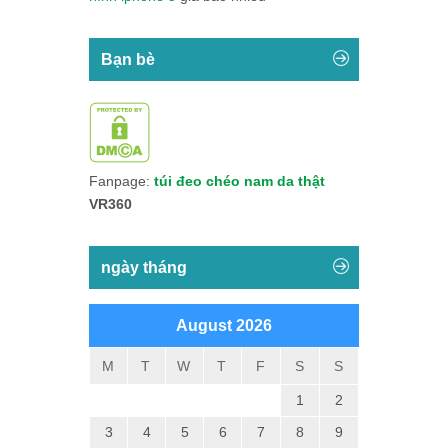
Bạn bè
Fanpage:
túi đeo chéo nam da thật
VR360
ngày tháng
August 2026
M
T
W
T
F
S
S
1
2
3
4
5
6
7
8
9