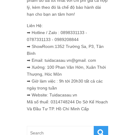
phẩm đồ da tốt nhất với chi phí giá cả hợp
lý, kèm theo đó là chế độ bảo hành dài
hạn cho bạn an tâm hơn!
Liên Hệ:
➡ Hotline / Zalo : 0898331133 -
0787331133 - 0989208844
➡ ShowRoom:1352 Trường Sa, P3, Tân
Bình
➡ Email: tuidacasau.vn@gmail. com
➡ Xưởng: 100 Phan Văn Hớn, Xuân Thới
Thượng, Hóc Môn
➡ Giờ làm việc : 9h tới 20h30 tất cả các
ngày trong tuần
➡ Website: Tuidacasau.vn
Mã số thuế: 0314748244 Do Sở Kế Hoạch
Và Đầu Tư TP. Hồ Chí Minh Cấp