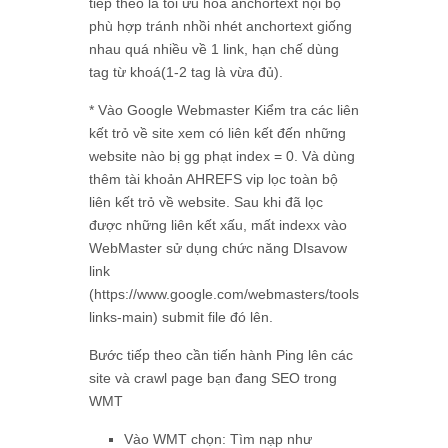
tiếp theo là tối ưu hoá anchortext nội bộ
phù hợp tránh nhồi nhét anchortext giống
nhau quá nhiều về 1 link, hạn chế dùng
tag từ khoá(1-2 tag là vừa đủ).
* Vào Google Webmaster Kiểm tra các liên
kết trỏ về site xem có liên kết đến những
website nào bị gg phạt index = 0. Và dùng
thêm tài khoản AHREFS vip lọc toàn bộ
liên kết trỏ về website. Sau khi đã lọc
được những liên kết xấu, mất indexx vào
WebMaster sử dụng chức năng DIsavow
link
(https://www.google.com/webmasters/tools/disavow-
links-main) submit file đó lên.
Bước tiếp theo cần tiến hành Ping lên các
site và crawl page bạn đang SEO trong
WMT
Vào WMT chọn: Tìm nạp như