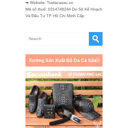
➡ Website: Tuidacasau.vn
Mã số thuế: 0314748244 Do Sở Kế Hoạch
Và Đầu Tư TP. Hồ Chí Minh Cấp
Xưởng Sản Xuất Đồ Da Cá Sấu