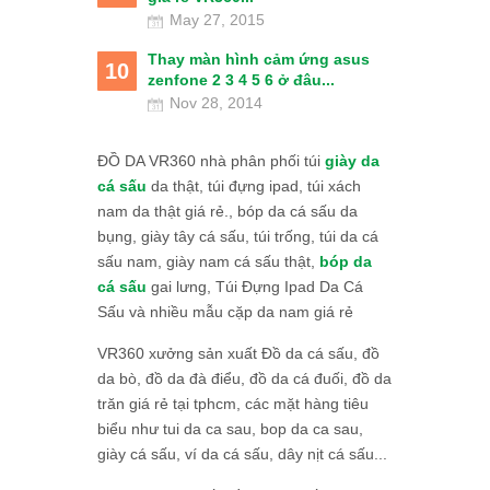
May 27, 2015
Thay màn hình cảm ứng asus
10
zenfone 2 3 4 5 6 ở đâu...
Nov 28, 2014
ĐỒ DA VR360 nhà phân phối túi
giày da
cá sấu
da thật, túi đựng ipad, túi xách
nam da thật giá rẻ., bóp da cá sấu da
bụng, giày tây cá sấu, túi trống, túi da cá
sấu nam, giày nam cá sấu thật,
bóp da
cá sấu
gai lưng, Túi Đựng Ipad Da Cá
Sấu và nhiều mẫu cặp da nam giá rẻ
VR360 xưởng sản xuất Đồ da cá sấu, đồ
da bò, đồ da đà điểu, đồ da cá đuối, đồ da
trăn giá rẻ tại tphcm, các mặt hàng tiêu
biểu như tui da ca sau, bop da ca sau,
giày cá sấu, ví da cá sấu, dây nịt cá sấu...