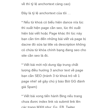
về thì tỷ lệ anchortext càng cao)
Đây là tỷ lệ anchortext của tôi …
* Nếu từ khoá có biểu hiện dance n/a lúc
thì xuất hiện page cần seo, lúc thì xuất
hiện bài viết hoặc Page khác thì lúc này
bạn cần tìm đến những bài viết và page bị
dacne đó sửa lại title và description không
có chứa từ khóa chính bạng đang seo cho
site cần seo là đc.
* Viết bài mới nội dung tập trung chất
lượng điều hướng 3 anchor text về page
bạn cần SEO (tránh 3 từ khoá trỏ về 1
page nhé! sẽ gây chú ý báo Bót GG đánh
giá Spam)
* Viết bài xong tiến hành Bing nếu trang
chưa đươc index link và submit link lên
các trang MXH như: G+, FB, Twiter,