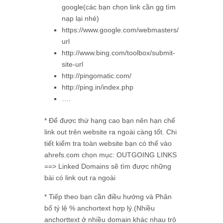
google(các bạn chọn link cần gg tìm
nạp lại nhé)
https://www.google.com/webmasters/tools/submit-
url
http://www.bing.com/toolbox/submit-
site-url
http://pingomatic.com/
http://ping.in/index.php
….
* Để được thứ hạng cao bạn nên hạn chế
link out trên website ra ngoài càng tốt. Chi
tiết kiểm tra toàn website bạn có thể vào
ahrefs.com chọn mục:
OUTGOING LINKS
==> Linked Domains sẽ tìm được những
bài có link out ra ngoài
* Tiếp theo bạn cần điều hướng và Phân
bố tỷ lệ % anchortext hợp lý.(Nhiều
anchorttext ở nhiều domain khác nhau trỏ