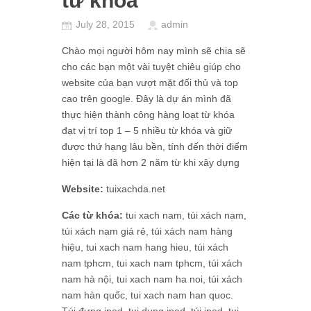
từ khóa
July 28, 2015
admin
Chào mọi người hôm nay mình sẽ chia sẽ
cho các bạn một vài tuyệt chiêu giúp cho
website của bạn vượt mặt đối thủ và top
cao trên google. Đây là dự án mình đã
thực hiện thành công hàng loạt từ khóa
đạt vị trí top 1 – 5 nhiều từ khóa và giữ
được thứ hạng lâu bền, tính đến thời điểm
hiện tại là đã hơn 2 năm từ khi xây dựng
Website:
tuixachda.net
Các từ khóa:
tui xach nam, túi xách nam,
túi xách nam giá rẻ, túi xách nam hàng
hiệu, tui xach nam hang hieu, túi xách
nam tphcm, tui xach nam tphcm, túi xách
nam hà nội, tui xach nam ha noi, túi xách
nam hàn quốc, tui xach nam han quoc.
Túi đựng ipad, tui dung ipad, túi ipad, tui