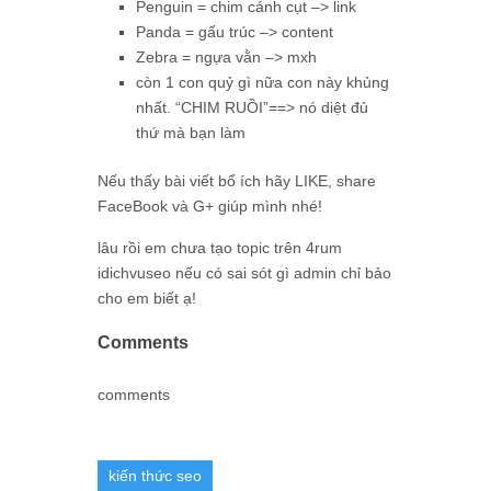
Penguin = chim cánh cụt –> link
Panda = gấu trúc –> content
Zebra = ngựa vằn –> mxh
còn 1 con quỷ gì nữa con này khủng
nhất. “CHIM RUỒI”==> nó diệt đủ
thứ mà bạn làm
Nếu thấy bài viết bổ ích hãy LIKE, share
FaceBook và G+ giúp mình nhé!
lâu rồi em chưa tạo topic trên 4rum
idichvuseo nếu có sai sót gì admin chỉ bảo
cho em biết ạ!
Comments
comments
kiến thức seo