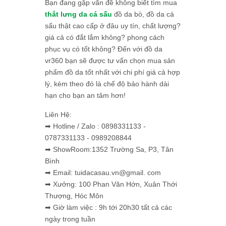
Bạn đang gặp vấn đề không biết tìm mua
thắt lưng da cá sấu
đồ da bò, đồ da cá
sấu thật cao cấp ở đâu uy tín, chất lượng?
giá cả có đắt lắm không? phong cách
phục vụ có tốt không? Đến với đồ da
vr360 bạn sẽ được tư vấn chọn mua sản
phẩm đồ da tốt nhất với chi phí giá cả hợp
lý, kèm theo đó là chế độ bảo hành dài
hạn cho bạn an tâm hơn!
Liên Hệ:
➡ Hotline / Zalo : 0898331133 -
0787331133 - 0989208844
➡ ShowRoom:1352 Trường Sa, P3, Tân
Bình
➡ Email: tuidacasau.vn@gmail. com
➡ Xưởng: 100 Phan Văn Hớn, Xuân Thới
Thượng, Hóc Môn
➡ Giờ làm việc : 9h tới 20h30 tất cả các
ngày trong tuần