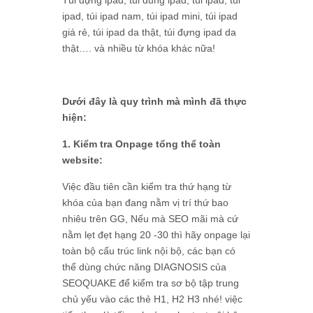
ipad, túi ipad nam, túi ipad mini, túi ipad
giá rẻ, túi ipad da thật, túi đựng ipad da
thật…. và nhiều từ khóa khác nữa!
Dưới đây là quy trình mà mình đã thực
hiện:
1. Kiểm tra Onpage tổng thể toàn
website:
Việc đầu tiên cần kiểm tra thứ hạng từ
khóa của bạn đang nằm vị trí thứ bao
nhiêu trên GG, Nếu mà SEO mãi mà cứ
nằm lẹt đẹt hạng 20 -30 thì hãy onpage lại
toàn bộ cấu trúc link nội bộ, các bạn có
thể dùng chức năng DIAGNOSIS của
SEOQUAKE để kiểm tra sơ bộ tập trung
chủ yếu vào các thẻ H1, H2 H3 nhé! việc