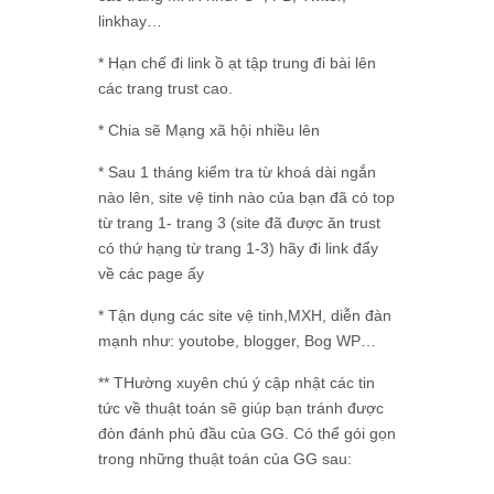
linkhay…
* Hạn chế đi link ồ ạt tập trung đi bài lên
các trang trust cao.
* Chia sẽ Mạng xã hội nhiều lên
* Sau 1 tháng kiểm tra từ khoá dài ngắn
nào lên, site vệ tinh nào của bạn đã có top
từ trang 1- trang 3 (site đã được ăn trust
có thứ hạng từ trang 1-3) hãy đi link đẩy
về các page ấy
* Tận dụng các site vệ tinh,MXH, diễn đàn
mạnh như: youtobe, blogger, Bog WP…
** THường xuyên chú ý cập nhật các tin
tức về thuật toán sẽ giúp bạn tránh được
đòn đánh phủ đầu của GG. Có thể gói gọn
trong những thuật toán của GG sau: