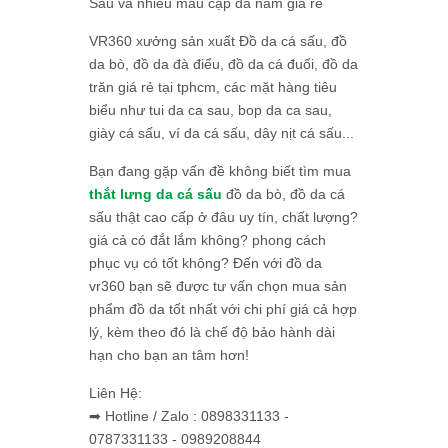
Sấu và nhiều mẫu cặp da nam giá rẻ
VR360 xưởng sản xuất Đồ da cá sấu, đồ
da bò, đồ da đà điểu, đồ da cá đuối, đồ da
trăn giá rẻ tại tphcm, các mặt hàng tiêu
biểu như tui da ca sau, bop da ca sau,
giày cá sấu, ví da cá sấu, dây nịt cá sấu...
Bạn đang gặp vấn đề không biết tìm mua
thắt lưng da cá sấu
đồ da bò, đồ da cá
sấu thật cao cấp ở đâu uy tín, chất lượng?
giá cả có đắt lắm không? phong cách
phục vụ có tốt không? Đến với đồ da
vr360 bạn sẽ được tư vấn chọn mua sản
phẩm đồ da tốt nhất với chi phí giá cả hợp
lý, kèm theo đó là chế độ bảo hành dài
hạn cho bạn an tâm hơn!
Liên Hệ:
➡ Hotline / Zalo : 0898331133 -
0787331133 - 0989208844