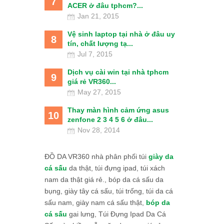
7
ACER ở đâu tphcm?...
Jan 21, 2015
Vệ sinh laptop tại nhà ở đâu uy
8
tín, chất lượng tạ...
Jul 7, 2015
Dịch vụ cài win tại nhà tphcm
9
giá rẻ VR360...
May 27, 2015
Thay màn hình cảm ứng asus
10
zenfone 2 3 4 5 6 ở đâu...
Nov 28, 2014
ĐỒ DA VR360 nhà phân phối túi
giày da
cá sấu
da thật, túi đựng ipad, túi xách
nam da thật giá rẻ., bóp da cá sấu da
bụng, giày tây cá sấu, túi trống, túi da cá
sấu nam, giày nam cá sấu thật,
bóp da
cá sấu
gai lưng, Túi Đựng Ipad Da Cá