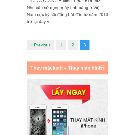
TRUNG QUỐC- Hotline: 0902.514.948
Nhu cầu sử dụng máy tính bảng ở Việt
Nam cực kỳ sôi động bắt đầu từ năm 2013
trở lại đây v...
« Previous
1
2
3
Thay mặt kính – Thay màn hình