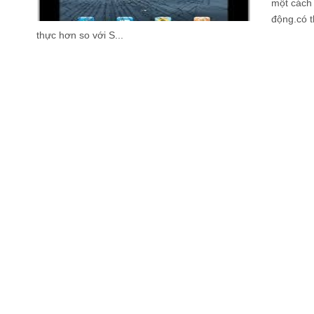
một cách
động.có t
thực hơn so với S...