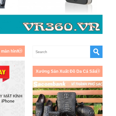
y màn hình
Xưởng Sản Xuất Đồ Da Cá Sấu