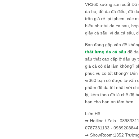
VR360 xưởng sản xuất Đồ 
da bò, đồ da đà điểu, đồ da
trăn giá rẻ tại tphcm, các m
biểu như tui da ca sau, bop
giày cá sấu, ví da cá sấu, d
Bạn đang gặp vấn đề khôn
thắt lưng da cá sấu
đồ da 
sấu thật cao cấp ở đâu uy 
giá cả có đắt lắm không? 
phục vụ có tốt không? Đến v
vr360 bạn sẽ được tư vấn 
phẩm đồ da tốt nhất với c
lý, kèm theo đó là chế độ 
hạn cho bạn an tâm hơn!
Liên Hệ:
➡ Hotline / Zalo : 0898331
0787331133 - 0989208844
➡ ShowRoom:1352 Trường 