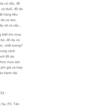
da cá sấu, đồ
 cá đuối, đồ da
ặt hàng tiêu
 da ca sau,
ây nịt cá sấu...
g biết tìm mua
bò, đồ da cá
tín, chất lượng?
phong cách
ới đồ da
chọn mua sản
hi phí giá cả hợp
bảo hành dài
133 -
Sa, P3, Tân