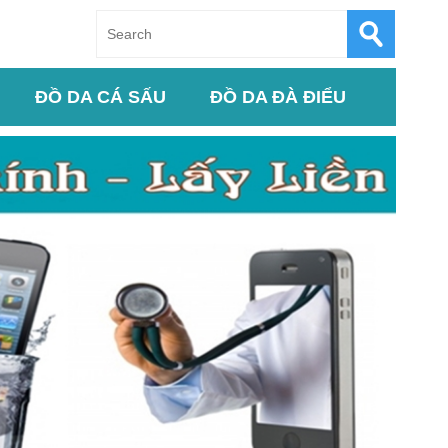
ĐỒ DA CÁ SẤU
ĐỒ DA ĐÀ ĐIỂU