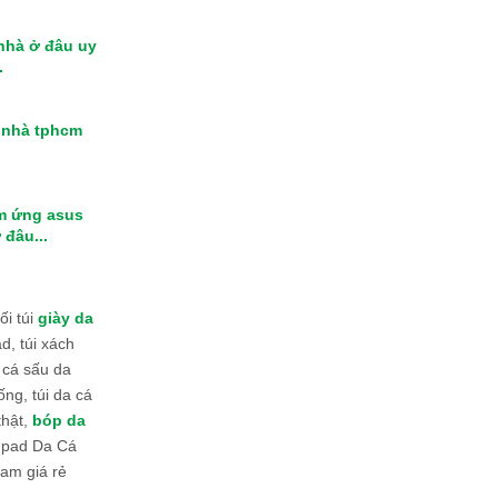
 nhà ở đâu uy
.
i nhà tphcm
m ứng asus
 đâu...
i túi
giày da
d, túi xách
 cá sấu da
ống, túi da cá
thật,
bóp da
 Ipad Da Cá
am giá rẻ