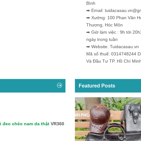
Bình
➡ Email: tuidacasau.vn@g
➡ Xưởng: 100 Phan Văn H
Thượng, Hóc Môn
➡ Giờ làm việc : 9h tới 20h
ngày trong tuần
➡ Website: Tuidacasau.vn
Mã số thuế: 0314748244 
Và Đầu Tư TP. Hồ Chí Min
Featured Posts
i đeo chéo nam da thật
VR360