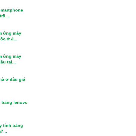
smartphone
r5 ...
m ứng máy
ốc ở đ...
m ứng máy
u tại...
nhà ở đâu giá
h bảng lenovo
y tính bảng
?...