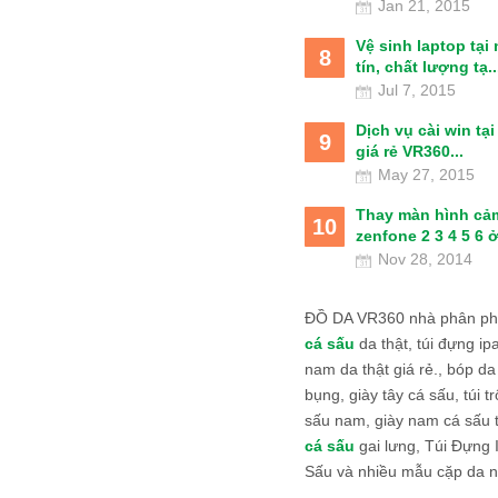
Jan 21, 2015
Vệ sinh laptop tại
8
tín, chất lượng tạ..
Jul 7, 2015
Dịch vụ cài win tạ
9
giá rẻ VR360...
May 27, 2015
Thay màn hình cả
10
zenfone 2 3 4 5 6 ở
Nov 28, 2014
ĐỒ DA VR360 nhà phân phố
cá sấu
da thật, túi đựng ipa
nam da thật giá rẻ., bóp da
bụng, giày tây cá sấu, túi tr
sấu nam, giày nam cá sấu 
cá sấu
gai lưng, Túi Đựng
Sấu và nhiều mẫu cặp da n