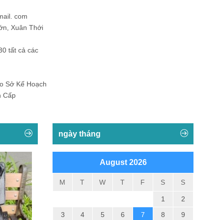
mail. com
ớn, Xuân Thới
30 tất cả các
Do Sở Kế Hoạch
h Cấp
ngày tháng
August 2026
M
T
W
T
F
S
S
1
2
3
4
5
6
7
8
9