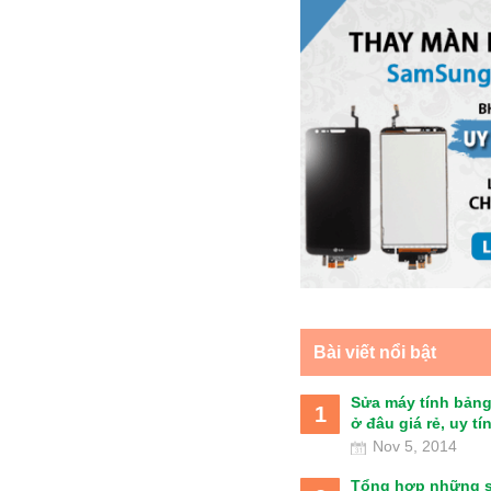
Bài viết nổi bật
Sửa máy tính bảng
1
ở đâu giá rẻ, uy tín 
Nov 5, 2014
Tổng hợp những 