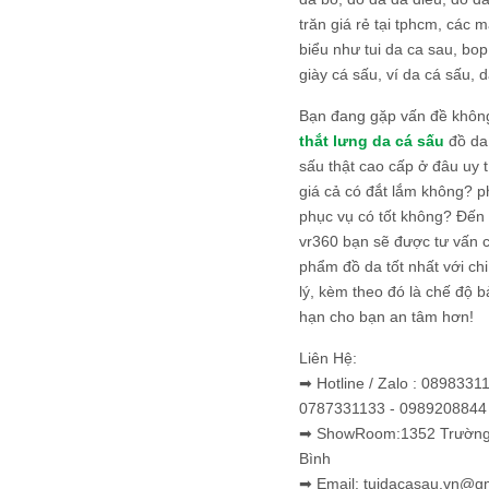
trăn giá rẻ tại tphcm, các m
biểu như tui da ca sau, bop
giày cá sấu, ví da cá sấu, d
Bạn đang gặp vấn đề khôn
thắt lưng da cá sấu
đồ da 
sấu thật cao cấp ở đâu uy 
giá cả có đắt lắm không? 
phục vụ có tốt không? Đến v
vr360 bạn sẽ được tư vấn 
phẩm đồ da tốt nhất với c
lý, kèm theo đó là chế độ 
hạn cho bạn an tâm hơn!
Liên Hệ:
➡ Hotline / Zalo : 0898331
0787331133 - 0989208844
➡ ShowRoom:1352 Trường 
Bình
➡ Email: tuidacasau.vn@g