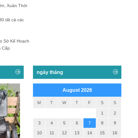
ớn, Xuân Thới
30 tất cả các
Do Sở Kế Hoạch
h Cấp
ngày tháng
August 2026
M
T
W
T
F
S
S
1
2
3
4
5
6
7
8
9
10
11
12
13
14
15
16