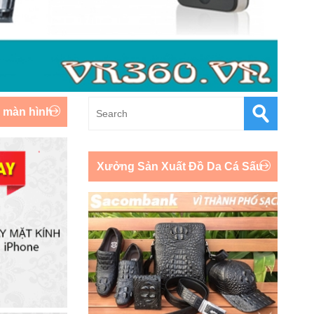
y màn hình
Xưởng Sản Xuất Đồ Da Cá Sấu