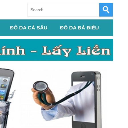
ĐỒ DA CÁ SẤU
ĐỒ DA ĐÀ ĐIỂU