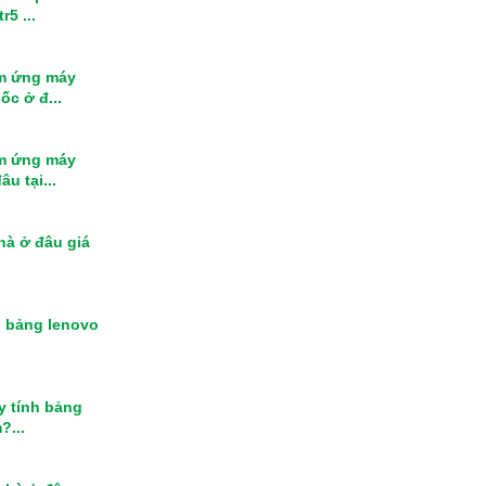
r5 ...
m ứng máy
ốc ở đ...
m ứng máy
u tại...
nhà ở đâu giá
h bảng lenovo
y tính bảng
?...