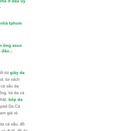
 nhà ở đâu uy
.
i nhà tphcm
m ứng asus
 đâu...
i túi
giày da
d, túi xách
 cá sấu da
ống, túi da cá
thật,
bóp da
 Ipad Da Cá
am giá rẻ
da cá sấu, đồ
 cá đuối, đồ da