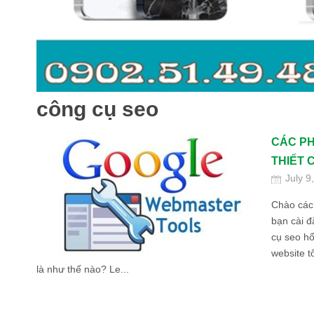
công cụ seo
CÁC PH
THIẾT C
July 9
Chào các
bạn cài 
cụ seo hổ
website 
là như thế nào? Le...