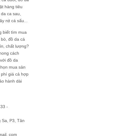
ặt hàng tiêu
 da ca sau,
ây nịt cá sấu...
g biết tìm mua
bò, đồ da cá
tín, chất lượng?
phong cách
ới đồ da
chọn mua sản
hi phí giá cả hợp
bảo hành dài
133 -
Sa, P3, Tân
mail. com