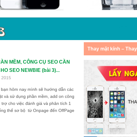
Thay mặt kính – Tha
ẦN MỀM, CÔNG CỤ SEO CẦN
HO SEO NEWBIE (bài 3)...
, 2015
 bạn hôm nay mình sẽ hướng dẫn các
đặt và sử dụng phần mềm, add on công
 trợ cho việc đánh giá và phân tích 1
tổng thể sơ bộ từ Onpage đến OffPage