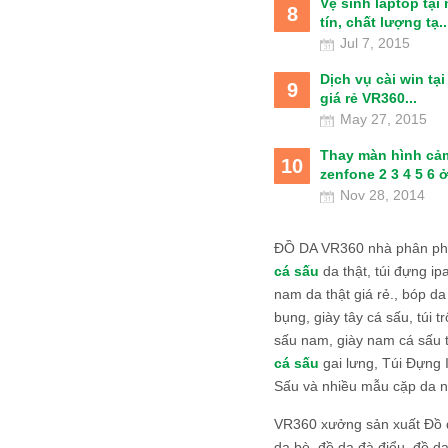
Vệ sinh laptop tại
8
tín, chất lượng tạ..
Jul 7, 2015
Dịch vụ cài win tạ
9
giá rẻ VR360...
May 27, 2015
Thay màn hình cả
10
zenfone 2 3 4 5 6 ở
Nov 28, 2014
ĐỒ DA VR360 nhà phân phố
cá sấu
da thật, túi đựng ipa
nam da thật giá rẻ., bóp da
bụng, giày tây cá sấu, túi tr
sấu nam, giày nam cá sấu 
cá sấu
gai lưng, Túi Đựng
Sấu và nhiều mẫu cặp da n
VR360 xưởng sản xuất Đồ 
da bò, đồ da đà điểu, đồ da