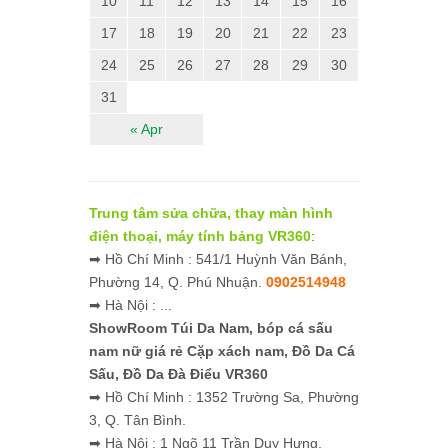
10
11
12
13
14
15
16
17
18
19
20
21
22
23
24
25
26
27
28
29
30
31
« Apr
Trung tâm sửa chữa, thay màn hình
điện thoại, máy tính bảng VR360
:
➡ Hồ Chí Minh : 541/1 Huỳnh Văn Bánh,
Phường 14, Q. Phú Nhuận.
0902514948
➡ Hà Nội : ...
ShowRoom Túi Da Nam,
bóp cá sấu
nam nữ giá rẻ
Cặp xách nam, Đồ Da Cá
Sấu, Đồ Da Đà Điểu VR360
➡ Hồ Chí Minh : 1352 Trường Sa, Phường
3, Q. Tân Bình.
➡ Hà Nội : 1 Ngõ 11 Trần Duy Hưng,