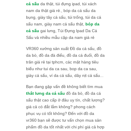
cá sấu
da thật, túi đựng ipad, túi xách
nam da thật giá rẻ., bóp da cá sấu da
bụng, giày tây cá sấu, túi trống, túi da cá
sấu nam, giày nam cá sấu thật,
bóp da
cá sấu
gai lưng, Túi Đựng Ipad Da Cá
Sấu và nhiều mẫu cặp da nam giá rẻ
VR360 xưởng sản xuất Đồ da cá sấu, đồ
da bò, đồ da đà điểu, đồ da cá đuối, đồ da
trăn giá rẻ tại tphcm, các mặt hàng tiêu
biểu như tui da ca sau, bop da ca sau,
giày cá sấu, ví da cá sấu, dây nịt cá sấu...
Bạn đang gặp vấn đề không biết tìm mua
thắt lưng da cá sấu
đồ da bò, đồ da cá
sấu thật cao cấp ở đâu uy tín, chất lượng?
giá cả có đắt lắm không? phong cách
phục vụ có tốt không? Đến với đồ da
vr360 bạn sẽ được tư vấn chọn mua sản
phẩm đồ da tốt nhất với chi phí giá cả hợp