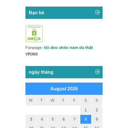
Bạn bè
Fanpage:
túi đeo chéo nam da thật
VR360
ngày tháng
August 2026
M
T
W
T
F
S
S
1
2
3
4
5
6
7
8
9