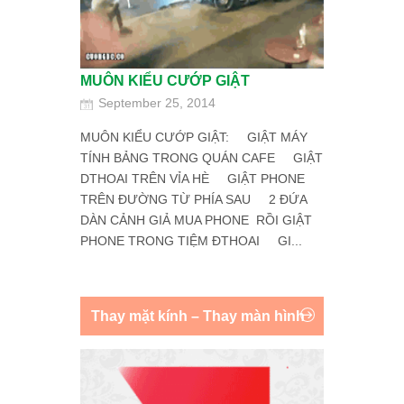
MUÔN KIỂU CƯỚP GIẬT
September 25, 2014
MUÔN KIỂU CƯỚP GIẬT: GIẬT MÁY
TÍNH BẢNG TRONG QUÁN CAFE GIẬT
DTHOAI TRÊN VỈA HÈ GIẬT PHONE
TRÊN ĐƯỜNG TỪ PHÍA SAU 2 ĐỨA
DÀN CẢNH GIẢ MUA PHONE RỒI GIẬT
PHONE TRONG TIỆM ĐTHOAI GI...
Thay mặt kính – Thay màn hình