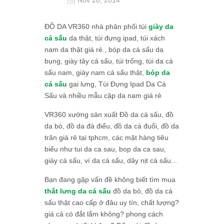
ĐỒ DA VR360 nhà phân phối túi
giày da
cá sấu
da thật, túi đựng ipad, túi xách
nam da thật giá rẻ., bóp da cá sấu da
bụng, giày tây cá sấu, túi trống, túi da cá
sấu nam, giày nam cá sấu thật,
bóp da
cá sấu
gai lưng, Túi Đựng Ipad Da Cá
Sấu và nhiều mẫu cặp da nam giá rẻ
VR360 xưởng sản xuất Đồ da cá sấu, đồ
da bò, đồ da đà điểu, đồ da cá đuối, đồ da
trăn giá rẻ tại tphcm, các mặt hàng tiêu
biểu như tui da ca sau, bop da ca sau,
giày cá sấu, ví da cá sấu, dây nịt cá sấu...
Bạn đang gặp vấn đề không biết tìm mua
thắt lưng da cá sấu
đồ da bò, đồ da cá
sấu thật cao cấp ở đâu uy tín, chất lượng?
giá cả có đắt lắm không? phong cách