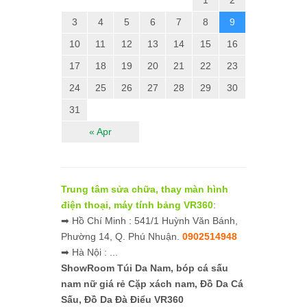
3
4
5
6
7
8
9
10
11
12
13
14
15
16
17
18
19
20
21
22
23
24
25
26
27
28
29
30
31
« Apr
Trung tâm sửa chữa, thay màn hình
điện thoại, máy tính bảng VR360
:
➡ Hồ Chí Minh : 541/1 Huỳnh Văn Bánh,
Phường 14, Q. Phú Nhuận.
0902514948
➡ Hà Nội : ...
ShowRoom Túi Da Nam,
bóp cá sấu
nam nữ giá rẻ
Cặp xách nam, Đồ Da Cá
Sấu, Đồ Da Đà Điểu VR360