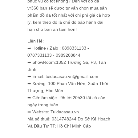
phục vụ có tốt không? Đến với đồ da
vr360 bạn sẽ được tư vấn chọn mua sản
phẩm đồ da tốt nhất với chi phí giá cả hợp
lý, kèm theo đó là chế độ bảo hành dài
hạn cho bạn an tâm hơn!
Liên Hệ:
➡ Hotline / Zalo : 0898331133 -
0787331133 - 0989208844
➡ ShowRoom:1352 Trường Sa, P3, Tân
Bình
➡ Email: tuidacasau.vn@gmail. com
➡ Xưởng: 100 Phan Văn Hớn, Xuân Thới
Thượng, Hóc Môn
➡ Giờ làm việc : 9h tới 20h30 tất cả các
ngày trong tuần
➡ Website: Tuidacasau.vn
Mã số thuế: 0314748244 Do Sở Kế Hoạch
Và Đầu Tư TP. Hồ Chí Minh Cấp