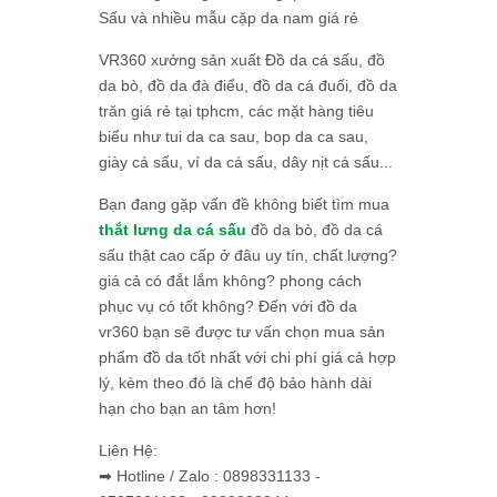
Sấu và nhiều mẫu cặp da nam giá rẻ
VR360 xưởng sản xuất Đồ da cá sấu, đồ
da bò, đồ da đà điểu, đồ da cá đuối, đồ da
trăn giá rẻ tại tphcm, các mặt hàng tiêu
biểu như tui da ca sau, bop da ca sau,
giày cá sấu, ví da cá sấu, dây nịt cá sấu...
Bạn đang gặp vấn đề không biết tìm mua
thắt lưng da cá sấu
đồ da bò, đồ da cá
sấu thật cao cấp ở đâu uy tín, chất lượng?
giá cả có đắt lắm không? phong cách
phục vụ có tốt không? Đến với đồ da
vr360 bạn sẽ được tư vấn chọn mua sản
phẩm đồ da tốt nhất với chi phí giá cả hợp
lý, kèm theo đó là chế độ bảo hành dài
hạn cho bạn an tâm hơn!
Liên Hệ:
➡ Hotline / Zalo : 0898331133 -