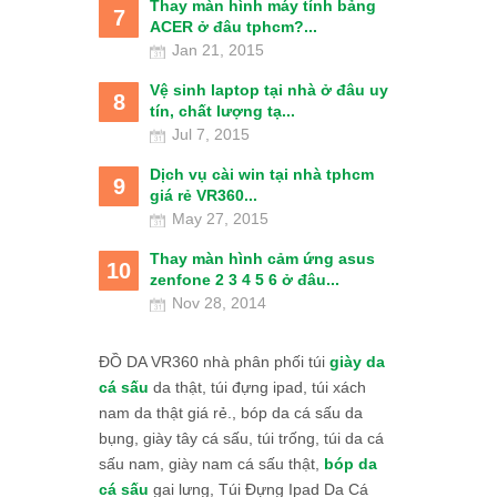
Thay màn hình máy tính bảng
7
ACER ở đâu tphcm?...
Jan 21, 2015
Vệ sinh laptop tại nhà ở đâu uy
8
tín, chất lượng tạ...
Jul 7, 2015
Dịch vụ cài win tại nhà tphcm
9
giá rẻ VR360...
May 27, 2015
Thay màn hình cảm ứng asus
10
zenfone 2 3 4 5 6 ở đâu...
Nov 28, 2014
ĐỒ DA VR360 nhà phân phối túi
giày da
cá sấu
da thật, túi đựng ipad, túi xách
nam da thật giá rẻ., bóp da cá sấu da
bụng, giày tây cá sấu, túi trống, túi da cá
sấu nam, giày nam cá sấu thật,
bóp da
cá sấu
gai lưng, Túi Đựng Ipad Da Cá