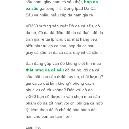
sấu nam, giày nam cá sấu thật,
bóp da
cá sấu
gai lưng, Túi Đựng Ipad Da Cá
Sấu và nhiều mẫu cặp da nam giá rẻ
VR360 xưởng sản xuất Đồ da cá sấu, đồ
da bò, đồ da đà điểu, đồ da cá đuối, đồ da
trăn giá rẻ tại tphcm, các mặt hàng tiêu
biểu như tui da ca sau, bop da ca sau,
giày cá sấu, ví da cá sấu, dây nịt cá sấu...
Bạn đang gặp vấn đề không biết tìm mua
thắt lưng da cá sấu
đồ da bò, đồ da cá
sấu thật cao cấp ở đâu uy tín, chất lượng?
giá cả có đắt lắm không? phong cách
phục vụ có tốt không? Đến với đồ da
vr360 bạn sẽ được tư vấn chọn mua sản
phẩm đồ da tốt nhất với chi phí giá cả hợp
lý, kèm theo đó là chế độ bảo hành dài
hạn cho bạn an tâm hơn!
Liên Hệ: