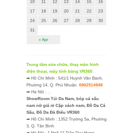
10
11
12
13
14
15
16
17
18
19
20
21
22
23
24
25
26
27
28
29
30
31
« Apr
Trung tâm sửa chữa, thay màn hình
điện thoại, máy tính bảng VR360
:
➡ Hồ Chí Minh : 541/1 Huỳnh Văn Bánh,
Phường 14, Q. Phú Nhuận.
0902514948
➡ Hà Nội : ...
ShowRoom Túi Da Nam,
bóp cá sấu
nam nữ giá rẻ
Cặp xách nam, Đồ Da Cá
Sấu, Đồ Da Đà Điểu VR360
➡ Hồ Chí Minh : 1352 Trường Sa, Phường
3, Q. Tân Bình.
➡ Hà Nội : 1 Ngõ 11 Trần Duy Hưng,