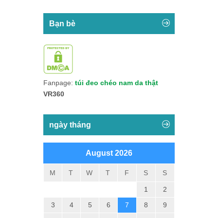
Bạn bè
Fanpage:
túi đeo chéo nam da thật
VR360
ngày tháng
August 2026
M
T
W
T
F
S
S
1
2
3
4
5
6
7
8
9