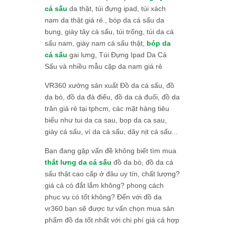
cá sấu
da thật, túi đựng ipad, túi xách
nam da thật giá rẻ., bóp da cá sấu da
bụng, giày tây cá sấu, túi trống, túi da cá
sấu nam, giày nam cá sấu thật,
bóp da
cá sấu
gai lưng, Túi Đựng Ipad Da Cá
Sấu và nhiều mẫu cặp da nam giá rẻ
VR360 xưởng sản xuất Đồ da cá sấu, đồ
da bò, đồ da đà điểu, đồ da cá đuối, đồ da
trăn giá rẻ tại tphcm, các mặt hàng tiêu
biểu như tui da ca sau, bop da ca sau,
giày cá sấu, ví da cá sấu, dây nịt cá sấu...
Bạn đang gặp vấn đề không biết tìm mua
thắt lưng da cá sấu
đồ da bò, đồ da cá
sấu thật cao cấp ở đâu uy tín, chất lượng?
giá cả có đắt lắm không? phong cách
phục vụ có tốt không? Đến với đồ da
vr360 bạn sẽ được tư vấn chọn mua sản
phẩm đồ da tốt nhất với chi phí giá cả hợp