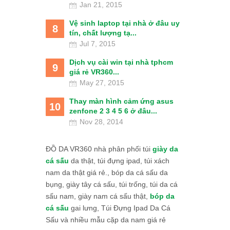
Jan 21, 2015
Vệ sinh laptop tại nhà ở đâu uy
8
tín, chất lượng tạ...
Jul 7, 2015
Dịch vụ cài win tại nhà tphcm
9
giá rẻ VR360...
May 27, 2015
Thay màn hình cảm ứng asus
10
zenfone 2 3 4 5 6 ở đâu...
Nov 28, 2014
ĐỒ DA VR360 nhà phân phối túi
giày da
cá sấu
da thật, túi đựng ipad, túi xách
nam da thật giá rẻ., bóp da cá sấu da
bụng, giày tây cá sấu, túi trống, túi da cá
sấu nam, giày nam cá sấu thật,
bóp da
cá sấu
gai lưng, Túi Đựng Ipad Da Cá
Sấu và nhiều mẫu cặp da nam giá rẻ