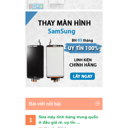
Bài viết nổi bật
Sửa máy tính bảng trung quốc
1
ở đâu giá rẻ, uy tín ...