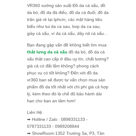
VR360 xưởng sản xuất Đồ da cá sấu, đồ
da bò, đồ da đà điểu, đồ da cá đuối, đồ da
trăn giá rẻ tại tphcm, các mặt hàng tiêu
biểu như tui da ca sau, bop da ca sau,
giày cá sấu, ví da cá sấu, dây nịt cá sấu...
Bạn đang gặp vấn đề không biết tìm mua
thắt lưng da cá sấu
đồ da bò, đồ da cá
sấu thật cao cấp ở đâu uy tín, chất lượng?
giá cả có đắt lắm không? phong cách
phục vụ có tốt không? Đến với đồ da
vr360 bạn sẽ được tư vấn chọn mua sản
phẩm đồ da tốt nhất với chi phí giá cả hợp
lý, kèm theo đó là chế độ bảo hành dài
hạn cho bạn an tâm hơn!
Liên Hệ:
➡ Hotline / Zalo : 0898331133 -
0787331133 - 0989208844
➡ ShowRoom:1352 Trường Sa, P3, Tân