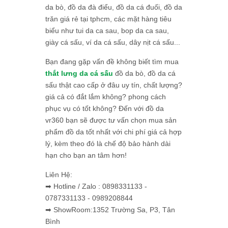
da bò, đồ da đà điểu, đồ da cá đuối, đồ da
trăn giá rẻ tại tphcm, các mặt hàng tiêu
biểu như tui da ca sau, bop da ca sau,
giày cá sấu, ví da cá sấu, dây nịt cá sấu...
Bạn đang gặp vấn đề không biết tìm mua
thắt lưng da cá sấu
đồ da bò, đồ da cá
sấu thật cao cấp ở đâu uy tín, chất lượng?
giá cả có đắt lắm không? phong cách
phục vụ có tốt không? Đến với đồ da
vr360 bạn sẽ được tư vấn chọn mua sản
phẩm đồ da tốt nhất với chi phí giá cả hợp
lý, kèm theo đó là chế độ bảo hành dài
hạn cho bạn an tâm hơn!
Liên Hệ:
➡ Hotline / Zalo : 0898331133 -
0787331133 - 0989208844
➡ ShowRoom:1352 Trường Sa, P3, Tân
Bình