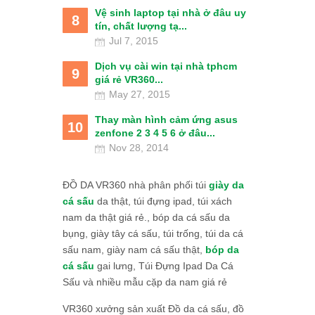
Vệ sinh laptop tại nhà ở đâu uy
8
tín, chất lượng tạ...
Jul 7, 2015
Dịch vụ cài win tại nhà tphcm
9
giá rẻ VR360...
May 27, 2015
Thay màn hình cảm ứng asus
10
zenfone 2 3 4 5 6 ở đâu...
Nov 28, 2014
ĐỒ DA VR360 nhà phân phối túi
giày da
cá sấu
da thật, túi đựng ipad, túi xách
nam da thật giá rẻ., bóp da cá sấu da
bụng, giày tây cá sấu, túi trống, túi da cá
sấu nam, giày nam cá sấu thật,
bóp da
cá sấu
gai lưng, Túi Đựng Ipad Da Cá
Sấu và nhiều mẫu cặp da nam giá rẻ
VR360 xưởng sản xuất Đồ da cá sấu, đồ