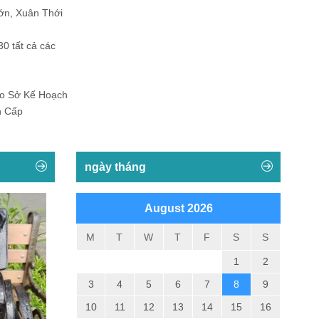
ớn, Xuân Thới
30 tất cả các
Do Sở Kế Hoạch
h Cấp
ngày tháng
August 2026
M
T
W
T
F
S
S
1
2
3
4
5
6
7
8
9
10
11
12
13
14
15
16