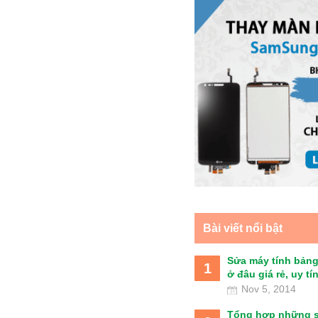
Bài viết nổi bật
Sửa máy tính bảng
1
ở đâu giá rẻ, uy tín 
Nov 5, 2014
Tổng hợp những 