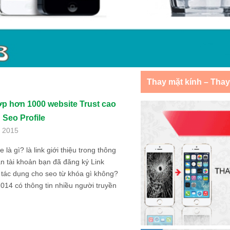
Thay mặt kính – Tha
p hơn 1000 website Trust cao
 Seo Profile
, 2015
e là gì? là link giới thiệu trong thông
ân tài khoản bạn đã đăng ký Link
ó tác dụng cho seo từ khóa gì không?
14 có thông tin nhiều người truyền