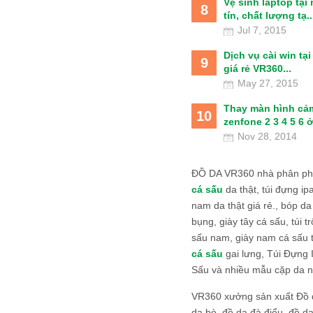
Vệ sinh laptop tại
8
tín, chất lượng tạ..
Jul 7, 2015
Dịch vụ cài win tạ
9
giá rẻ VR360...
May 27, 2015
Thay màn hình cả
10
zenfone 2 3 4 5 6 ở
Nov 28, 2014
ĐỒ DA VR360 nhà phân phố
cá sấu
da thật, túi đựng ipa
nam da thật giá rẻ., bóp da
bụng, giày tây cá sấu, túi tr
sấu nam, giày nam cá sấu 
cá sấu
gai lưng, Túi Đựng
Sấu và nhiều mẫu cặp da n
VR360 xưởng sản xuất Đồ 
da bò, đồ da đà điểu, đồ da