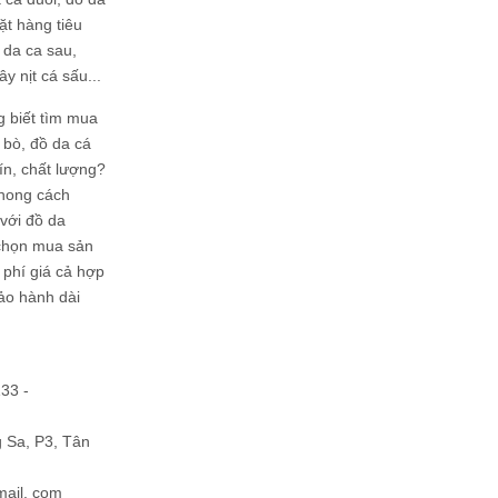
ặt hàng tiêu
 da ca sau,
ây nịt cá sấu...
g biết tìm mua
bò, đồ da cá
tín, chất lượng?
phong cách
ới đồ da
chọn mua sản
hi phí giá cả hợp
bảo hành dài
133 -
Sa, P3, Tân
mail. com