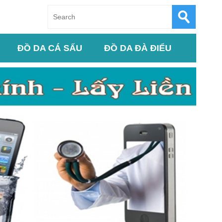
ĐỒ DA CÁ SẤU
ĐỒ DA ĐÀ ĐIỂU