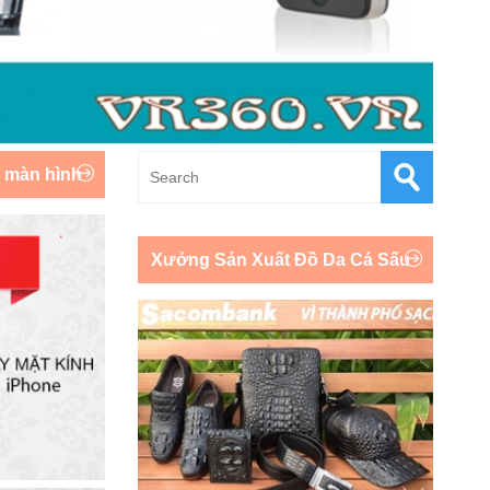
y màn hình
Xưởng Sản Xuất Đồ Da Cá Sấu