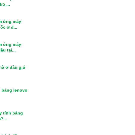
r5 ...
m ứng máy
ốc ở đ...
m ứng máy
u tại...
nhà ở đâu giá
h bảng lenovo
y tính bảng
?...