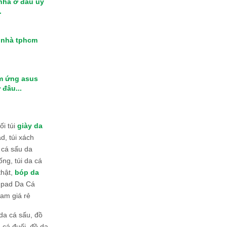
 nhà ở đâu uy
.
i nhà tphcm
m ứng asus
 đâu...
i túi
giày da
d, túi xách
 cá sấu da
ống, túi da cá
thật,
bóp da
 Ipad Da Cá
am giá rẻ
da cá sấu, đồ
 cá đuối, đồ da