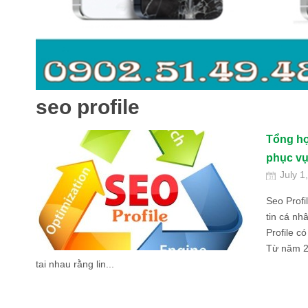
seo profile
Tổng hợ
phục vụ
July 1
Seo Profil
tin cá nh
Profile c
Từ năm 20
tai nhau rằng lin...