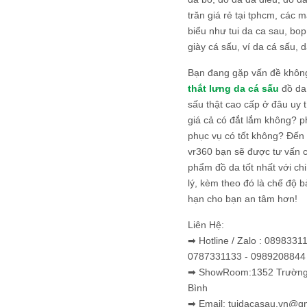
trăn giá rẻ tại tphcm, các m
biểu như tui da ca sau, bop
giày cá sấu, ví da cá sấu, d
Bạn đang gặp vấn đề khôn
thắt lưng da cá sấu
đồ da 
sấu thật cao cấp ở đâu uy 
giá cả có đắt lắm không? 
phục vụ có tốt không? Đến v
vr360 bạn sẽ được tư vấn 
phẩm đồ da tốt nhất với c
lý, kèm theo đó là chế độ 
hạn cho bạn an tâm hơn!
Liên Hệ:
➡ Hotline / Zalo : 0898331
0787331133 - 0989208844
➡ ShowRoom:1352 Trường 
Bình
➡ Email: tuidacasau.vn@g