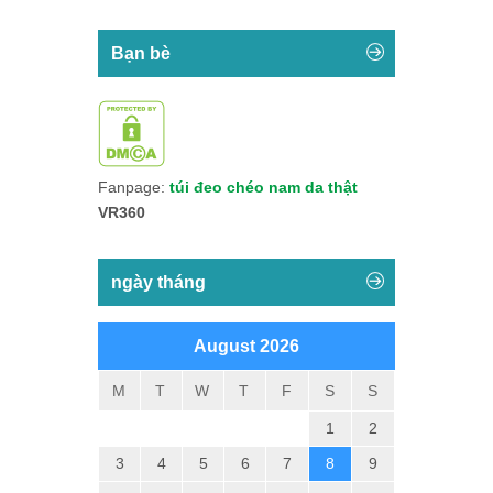
Bạn bè
Fanpage:
túi đeo chéo nam da thật
VR360
ngày tháng
August 2026
M
T
W
T
F
S
S
1
2
3
4
5
6
7
8
9