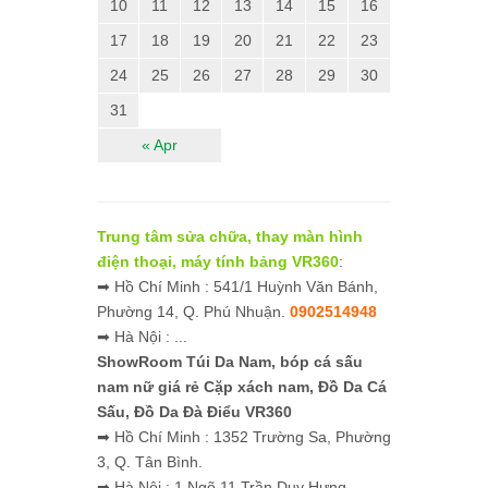
10
11
12
13
14
15
16
17
18
19
20
21
22
23
24
25
26
27
28
29
30
31
« Apr
Trung tâm sửa chữa, thay màn hình
điện thoại, máy tính bảng VR360
:
➡ Hồ Chí Minh : 541/1 Huỳnh Văn Bánh,
Phường 14, Q. Phú Nhuận.
0902514948
➡ Hà Nội : ...
ShowRoom Túi Da Nam,
bóp cá sấu
nam nữ giá rẻ
Cặp xách nam, Đồ Da Cá
Sấu, Đồ Da Đà Điểu VR360
➡ Hồ Chí Minh : 1352 Trường Sa, Phường
3, Q. Tân Bình.
➡ Hà Nội : 1 Ngõ 11 Trần Duy Hưng,