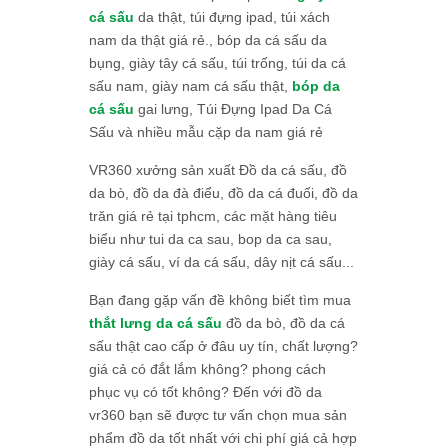
cá sấu
da thật, túi đựng ipad, túi xách
nam da thật giá rẻ., bóp da cá sấu da
bụng, giày tây cá sấu, túi trống, túi da cá
sấu nam, giày nam cá sấu thật,
bóp da
cá sấu
gai lưng, Túi Đựng Ipad Da Cá
Sấu và nhiều mẫu cặp da nam giá rẻ
VR360 xưởng sản xuất Đồ da cá sấu, đồ
da bò, đồ da đà điểu, đồ da cá đuối, đồ da
trăn giá rẻ tại tphcm, các mặt hàng tiêu
biểu như tui da ca sau, bop da ca sau,
giày cá sấu, ví da cá sấu, dây nịt cá sấu...
Bạn đang gặp vấn đề không biết tìm mua
thắt lưng da cá sấu
đồ da bò, đồ da cá
sấu thật cao cấp ở đâu uy tín, chất lượng?
giá cả có đắt lắm không? phong cách
phục vụ có tốt không? Đến với đồ da
vr360 bạn sẽ được tư vấn chọn mua sản
phẩm đồ da tốt nhất với chi phí giá cả hợp