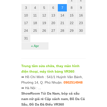
3
4
5
6
7
8
9
10
11
12
13
14
15
16
17
18
19
20
21
22
23
24
25
26
27
28
29
30
31
« Apr
Trung tâm sửa chữa, thay màn hình
điện thoại, máy tính bảng VR360
:
➡ Hồ Chí Minh : 541/1 Huỳnh Văn Bánh,
Phường 14, Q. Phú Nhuận.
0902514948
➡ Hà Nội : ...
ShowRoom Túi Da Nam,
bóp cá sấu
nam nữ giá rẻ
Cặp xách nam, Đồ Da Cá
Sấu, Đồ Da Đà Điểu VR360