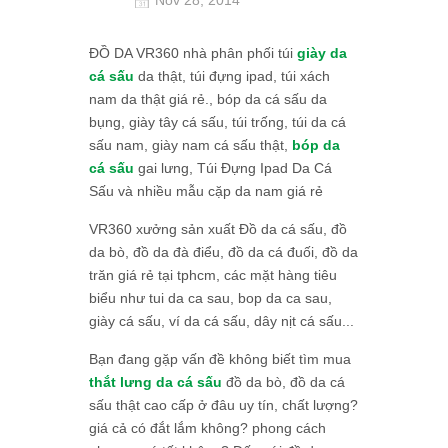
ĐỒ DA VR360 nhà phân phối túi
giày da
cá sấu
da thật, túi đựng ipad, túi xách
nam da thật giá rẻ., bóp da cá sấu da
bụng, giày tây cá sấu, túi trống, túi da cá
sấu nam, giày nam cá sấu thật,
bóp da
cá sấu
gai lưng, Túi Đựng Ipad Da Cá
Sấu và nhiều mẫu cặp da nam giá rẻ
VR360 xưởng sản xuất Đồ da cá sấu, đồ
da bò, đồ da đà điểu, đồ da cá đuối, đồ da
trăn giá rẻ tại tphcm, các mặt hàng tiêu
biểu như tui da ca sau, bop da ca sau,
giày cá sấu, ví da cá sấu, dây nịt cá sấu...
Bạn đang gặp vấn đề không biết tìm mua
thắt lưng da cá sấu
đồ da bò, đồ da cá
sấu thật cao cấp ở đâu uy tín, chất lượng?
giá cả có đắt lắm không? phong cách