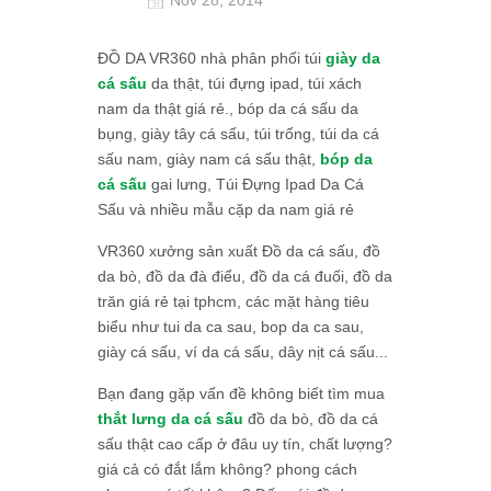
ĐỒ DA VR360 nhà phân phối túi
giày da
cá sấu
da thật, túi đựng ipad, túi xách
nam da thật giá rẻ., bóp da cá sấu da
bụng, giày tây cá sấu, túi trống, túi da cá
sấu nam, giày nam cá sấu thật,
bóp da
cá sấu
gai lưng, Túi Đựng Ipad Da Cá
Sấu và nhiều mẫu cặp da nam giá rẻ
VR360 xưởng sản xuất Đồ da cá sấu, đồ
da bò, đồ da đà điểu, đồ da cá đuối, đồ da
trăn giá rẻ tại tphcm, các mặt hàng tiêu
biểu như tui da ca sau, bop da ca sau,
giày cá sấu, ví da cá sấu, dây nịt cá sấu...
Bạn đang gặp vấn đề không biết tìm mua
thắt lưng da cá sấu
đồ da bò, đồ da cá
sấu thật cao cấp ở đâu uy tín, chất lượng?
giá cả có đắt lắm không? phong cách