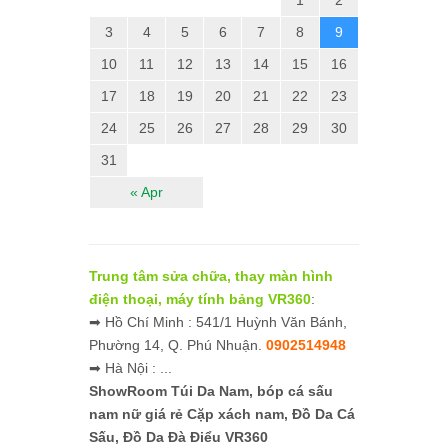
3
4
5
6
7
8
9
10
11
12
13
14
15
16
17
18
19
20
21
22
23
24
25
26
27
28
29
30
31
« Apr
Trung tâm sửa chữa, thay màn hình
điện thoại, máy tính bảng VR360
:
➡ Hồ Chí Minh : 541/1 Huỳnh Văn Bánh,
Phường 14, Q. Phú Nhuận.
0902514948
➡ Hà Nội : ...
ShowRoom Túi Da Nam,
bóp cá sấu
nam nữ giá rẻ
Cặp xách nam, Đồ Da Cá
Sấu, Đồ Da Đà Điểu VR360