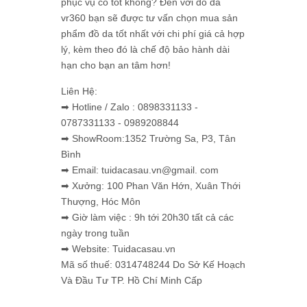
phục vụ có tốt không? Đến với đồ da
vr360 bạn sẽ được tư vấn chọn mua sản
phẩm đồ da tốt nhất với chi phí giá cả hợp
lý, kèm theo đó là chế độ bảo hành dài
hạn cho bạn an tâm hơn!
Liên Hệ:
➡ Hotline / Zalo : 0898331133 -
0787331133 - 0989208844
➡ ShowRoom:1352 Trường Sa, P3, Tân
Bình
➡ Email: tuidacasau.vn@gmail. com
➡ Xưởng: 100 Phan Văn Hớn, Xuân Thới
Thượng, Hóc Môn
➡ Giờ làm việc : 9h tới 20h30 tất cả các
ngày trong tuần
➡ Website: Tuidacasau.vn
Mã số thuế: 0314748244 Do Sở Kế Hoạch
Và Đầu Tư TP. Hồ Chí Minh Cấp