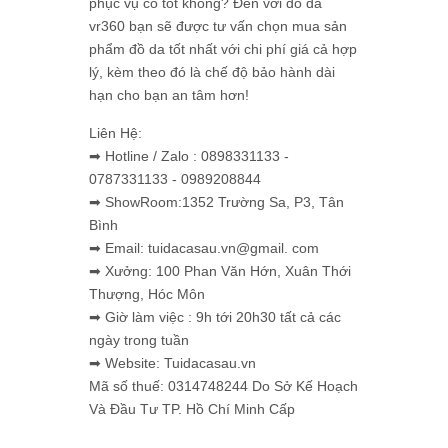
phục vụ có tốt không? Đến với đồ da
vr360 bạn sẽ được tư vấn chọn mua sản
phẩm đồ da tốt nhất với chi phí giá cả hợp
lý, kèm theo đó là chế độ bảo hành dài
hạn cho bạn an tâm hơn!
Liên Hệ:
➡ Hotline / Zalo : 0898331133 -
0787331133 - 0989208844
➡ ShowRoom:1352 Trường Sa, P3, Tân
Bình
➡ Email: tuidacasau.vn@gmail. com
➡ Xưởng: 100 Phan Văn Hớn, Xuân Thới
Thượng, Hóc Môn
➡ Giờ làm việc : 9h tới 20h30 tất cả các
ngày trong tuần
➡ Website: Tuidacasau.vn
Mã số thuế: 0314748244 Do Sở Kế Hoạch
Và Đầu Tư TP. Hồ Chí Minh Cấp