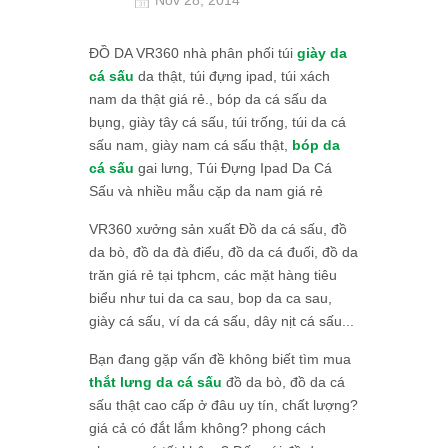
ĐỒ DA VR360 nhà phân phối túi
giày da
cá sấu
da thật, túi đựng ipad, túi xách
nam da thật giá rẻ., bóp da cá sấu da
bụng, giày tây cá sấu, túi trống, túi da cá
sấu nam, giày nam cá sấu thật,
bóp da
cá sấu
gai lưng, Túi Đựng Ipad Da Cá
Sấu và nhiều mẫu cặp da nam giá rẻ
VR360 xưởng sản xuất Đồ da cá sấu, đồ
da bò, đồ da đà điểu, đồ da cá đuối, đồ da
trăn giá rẻ tại tphcm, các mặt hàng tiêu
biểu như tui da ca sau, bop da ca sau,
giày cá sấu, ví da cá sấu, dây nịt cá sấu...
Bạn đang gặp vấn đề không biết tìm mua
thắt lưng da cá sấu
đồ da bò, đồ da cá
sấu thật cao cấp ở đâu uy tín, chất lượng?
giá cả có đắt lắm không? phong cách