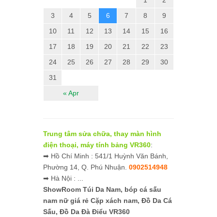
3
4
5
6
7
8
9
10
11
12
13
14
15
16
17
18
19
20
21
22
23
24
25
26
27
28
29
30
31
« Apr
Trung tâm sửa chữa, thay màn hình
điện thoại, máy tính bảng VR360
:
➡ Hồ Chí Minh : 541/1 Huỳnh Văn Bánh,
Phường 14, Q. Phú Nhuận.
0902514948
➡ Hà Nội : ...
ShowRoom Túi Da Nam,
bóp cá sấu
nam nữ giá rẻ
Cặp xách nam, Đồ Da Cá
Sấu, Đồ Da Đà Điểu VR360