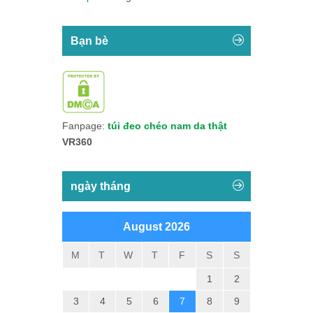
Bạn bè
Fanpage:
túi đeo chéo nam da thật
VR360
ngày tháng
August 2026
M
T
W
T
F
S
S
1
2
3
4
5
6
7
8
9