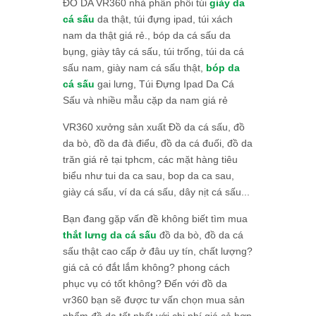
ĐỒ DA VR360 nhà phân phối túi
giày da
cá sấu
da thật, túi đựng ipad, túi xách
nam da thật giá rẻ., bóp da cá sấu da
bụng, giày tây cá sấu, túi trống, túi da cá
sấu nam, giày nam cá sấu thật,
bóp da
cá sấu
gai lưng, Túi Đựng Ipad Da Cá
Sấu và nhiều mẫu cặp da nam giá rẻ
VR360 xưởng sản xuất Đồ da cá sấu, đồ
da bò, đồ da đà điểu, đồ da cá đuối, đồ da
trăn giá rẻ tại tphcm, các mặt hàng tiêu
biểu như tui da ca sau, bop da ca sau,
giày cá sấu, ví da cá sấu, dây nịt cá sấu...
Bạn đang gặp vấn đề không biết tìm mua
thắt lưng da cá sấu
đồ da bò, đồ da cá
sấu thật cao cấp ở đâu uy tín, chất lượng?
giá cả có đắt lắm không? phong cách
phục vụ có tốt không? Đến với đồ da
vr360 bạn sẽ được tư vấn chọn mua sản
phẩm đồ da tốt nhất với chi phí giá cả hợp