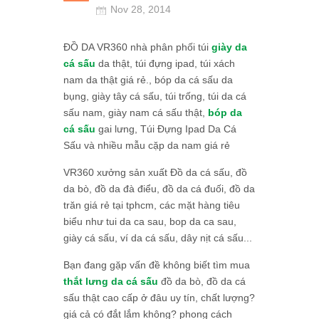
Nov 28, 2014
ĐỒ DA VR360 nhà phân phối túi
giày da
cá sấu
da thật, túi đựng ipad, túi xách
nam da thật giá rẻ., bóp da cá sấu da
bụng, giày tây cá sấu, túi trống, túi da cá
sấu nam, giày nam cá sấu thật,
bóp da
cá sấu
gai lưng, Túi Đựng Ipad Da Cá
Sấu và nhiều mẫu cặp da nam giá rẻ
VR360 xưởng sản xuất Đồ da cá sấu, đồ
da bò, đồ da đà điểu, đồ da cá đuối, đồ da
trăn giá rẻ tại tphcm, các mặt hàng tiêu
biểu như tui da ca sau, bop da ca sau,
giày cá sấu, ví da cá sấu, dây nịt cá sấu...
Bạn đang gặp vấn đề không biết tìm mua
thắt lưng da cá sấu
đồ da bò, đồ da cá
sấu thật cao cấp ở đâu uy tín, chất lượng?
giá cả có đắt lắm không? phong cách