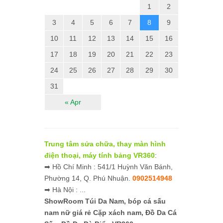
1
2
3
4
5
6
7
8
9
10
11
12
13
14
15
16
17
18
19
20
21
22
23
24
25
26
27
28
29
30
31
« Apr
Trung tâm sửa chữa, thay màn hình
điện thoại, máy tính bảng VR360
:
➡ Hồ Chí Minh : 541/1 Huỳnh Văn Bánh,
Phường 14, Q. Phú Nhuận.
0902514948
➡ Hà Nội : ...
ShowRoom Túi Da Nam,
bóp cá sấu
nam nữ giá rẻ
Cặp xách nam, Đồ Da Cá