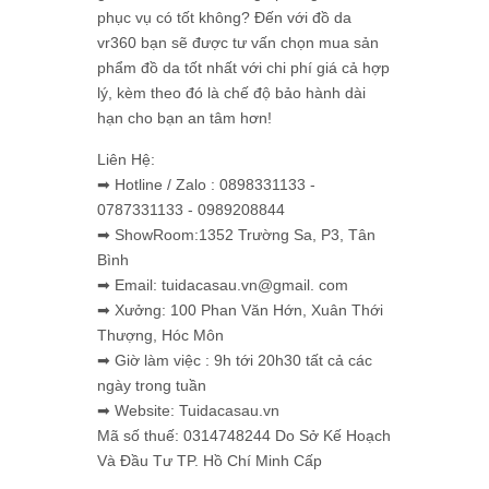
phục vụ có tốt không? Đến với đồ da
vr360 bạn sẽ được tư vấn chọn mua sản
phẩm đồ da tốt nhất với chi phí giá cả hợp
lý, kèm theo đó là chế độ bảo hành dài
hạn cho bạn an tâm hơn!
Liên Hệ:
➡ Hotline / Zalo : 0898331133 -
0787331133 - 0989208844
➡ ShowRoom:1352 Trường Sa, P3, Tân
Bình
➡ Email: tuidacasau.vn@gmail. com
➡ Xưởng: 100 Phan Văn Hớn, Xuân Thới
Thượng, Hóc Môn
➡ Giờ làm việc : 9h tới 20h30 tất cả các
ngày trong tuần
➡ Website: Tuidacasau.vn
Mã số thuế: 0314748244 Do Sở Kế Hoạch
Và Đầu Tư TP. Hồ Chí Minh Cấp