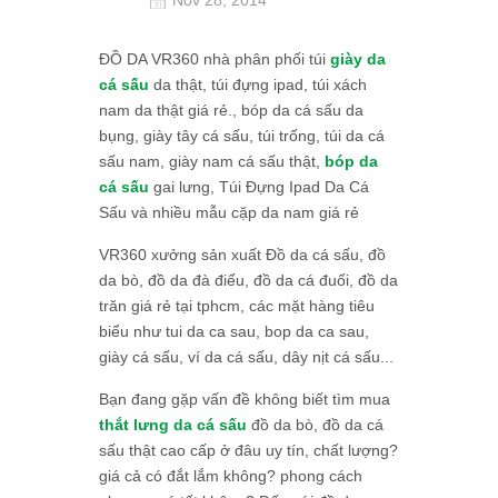
ĐỒ DA VR360 nhà phân phối túi
giày da
cá sấu
da thật, túi đựng ipad, túi xách
nam da thật giá rẻ., bóp da cá sấu da
bụng, giày tây cá sấu, túi trống, túi da cá
sấu nam, giày nam cá sấu thật,
bóp da
cá sấu
gai lưng, Túi Đựng Ipad Da Cá
Sấu và nhiều mẫu cặp da nam giá rẻ
VR360 xưởng sản xuất Đồ da cá sấu, đồ
da bò, đồ da đà điểu, đồ da cá đuối, đồ da
trăn giá rẻ tại tphcm, các mặt hàng tiêu
biểu như tui da ca sau, bop da ca sau,
giày cá sấu, ví da cá sấu, dây nịt cá sấu...
Bạn đang gặp vấn đề không biết tìm mua
thắt lưng da cá sấu
đồ da bò, đồ da cá
sấu thật cao cấp ở đâu uy tín, chất lượng?
giá cả có đắt lắm không? phong cách