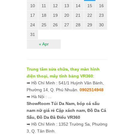
10
11
12
13
14
15
16
17
18
19
20
21
22
23
24
25
26
27
28
29
30
31
« Apr
Trung tâm sửa chữa, thay màn hình
điện thoại, máy tính bảng VR360
:
➡ Hồ Chí Minh : 541/1 Huỳnh Văn Bánh,
Phường 14, Q. Phú Nhuận.
0902514948
➡ Hà Nội : ...
ShowRoom Túi Da Nam,
bóp cá sấu
nam nữ giá rẻ
Cặp xách nam, Đồ Da Cá
Sấu, Đồ Da Đà Điểu VR360
➡ Hồ Chí Minh : 1352 Trường Sa, Phường
3, Q. Tân Bình.