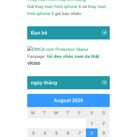
Giá
thay màn hình iphone 6
và
thay màn
hình iphone 5
giá bao nhiêu
Bạn bè
Fanpage:
túi đeo chéo nam da thật
VR360
ngày tháng
August 2026
M
T
W
T
F
S
S
1
2
3
4
5
6
7
8
9