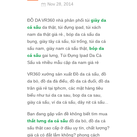
Nov 28, 2014
ĐỒ DA VR360 nhà phân phối túi
giày da
cá sấu
da thật, túi đựng ipad, túi xách
nam da thật giá rẻ., bóp da cá sấu da
bụng, giày tây cá sấu, túi trống, túi da cá
sấu nam, giày nam cá sấu thật,
bóp da
cá sấu
gai lưng, Túi Đựng Ipad Da Cá
Sấu và nhiều mẫu cặp da nam giá rẻ
VR360 xưởng sản xuất Đồ da cá sấu, đồ
da bò, đồ da đà điểu, đồ da cá đuối, đồ da
trăn giá rẻ tại tphcm, các mặt hàng tiêu
biểu như tui da ca sau, bop da ca sau,
giày cá sấu, ví da cá sấu, dây nịt cá sấu...
Bạn đang gặp vấn đề không biết tìm mua
thắt lưng da cá sấu
đồ da bò, đồ da cá
sấu thật cao cấp ở đâu uy tín, chất lượng?
giá cả có đắt lắm không? phong cách