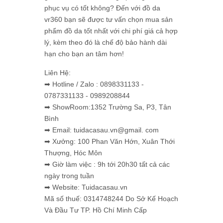
phục vụ có tốt không? Đến với đồ da
vr360 bạn sẽ được tư vấn chọn mua sản
phẩm đồ da tốt nhất với chi phí giá cả hợp
lý, kèm theo đó là chế độ bảo hành dài
hạn cho bạn an tâm hơn!
Liên Hệ:
➡ Hotline / Zalo : 0898331133 -
0787331133 - 0989208844
➡ ShowRoom:1352 Trường Sa, P3, Tân
Bình
➡ Email: tuidacasau.vn@gmail. com
➡ Xưởng: 100 Phan Văn Hớn, Xuân Thới
Thượng, Hóc Môn
➡ Giờ làm việc : 9h tới 20h30 tất cả các
ngày trong tuần
➡ Website: Tuidacasau.vn
Mã số thuế: 0314748244 Do Sở Kế Hoạch
Và Đầu Tư TP. Hồ Chí Minh Cấp