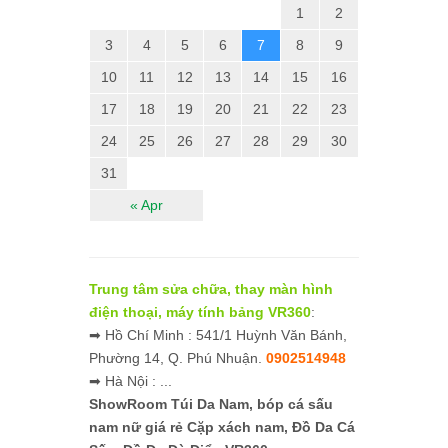
1
2
3
4
5
6
7
8
9
10
11
12
13
14
15
16
17
18
19
20
21
22
23
24
25
26
27
28
29
30
31
« Apr
Trung tâm sửa chữa, thay màn hình
điện thoại, máy tính bảng VR360
:
➡ Hồ Chí Minh : 541/1 Huỳnh Văn Bánh,
Phường 14, Q. Phú Nhuận.
0902514948
➡ Hà Nội : ...
ShowRoom Túi Da Nam,
bóp cá sấu
nam nữ giá rẻ
Cặp xách nam, Đồ Da Cá