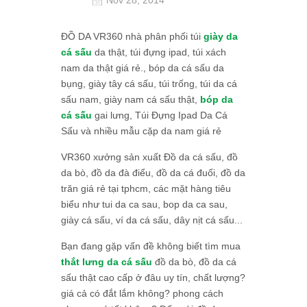
ĐỒ DA VR360 nhà phân phối túi
giày da
cá sấu
da thật, túi đựng ipad, túi xách
nam da thật giá rẻ., bóp da cá sấu da
bụng, giày tây cá sấu, túi trống, túi da cá
sấu nam, giày nam cá sấu thật,
bóp da
cá sấu
gai lưng, Túi Đựng Ipad Da Cá
Sấu và nhiều mẫu cặp da nam giá rẻ
VR360 xưởng sản xuất Đồ da cá sấu, đồ
da bò, đồ da đà điểu, đồ da cá đuối, đồ da
trăn giá rẻ tại tphcm, các mặt hàng tiêu
biểu như tui da ca sau, bop da ca sau,
giày cá sấu, ví da cá sấu, dây nịt cá sấu...
Bạn đang gặp vấn đề không biết tìm mua
thắt lưng da cá sấu
đồ da bò, đồ da cá
sấu thật cao cấp ở đâu uy tín, chất lượng?
giá cả có đắt lắm không? phong cách