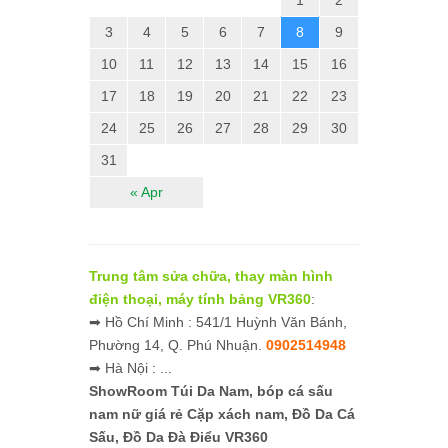
3
4
5
6
7
8
9
10
11
12
13
14
15
16
17
18
19
20
21
22
23
24
25
26
27
28
29
30
31
« Apr
Trung tâm sửa chữa, thay màn hình
điện thoại, máy tính bảng VR360
:
➡ Hồ Chí Minh : 541/1 Huỳnh Văn Bánh,
Phường 14, Q. Phú Nhuận.
0902514948
➡ Hà Nội : ...
ShowRoom Túi Da Nam,
bóp cá sấu
nam nữ giá rẻ
Cặp xách nam, Đồ Da Cá
Sấu, Đồ Da Đà Điểu VR360