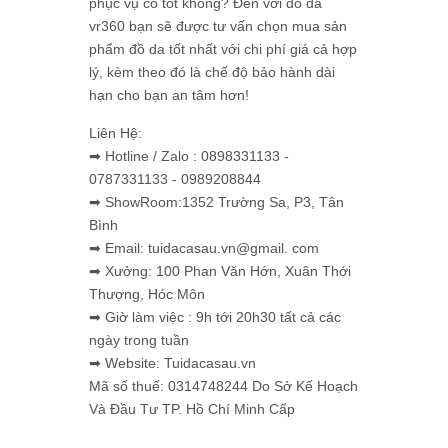
phục vụ có tốt không? Đến với đồ da
vr360 bạn sẽ được tư vấn chọn mua sản
phẩm đồ da tốt nhất với chi phí giá cả hợp
lý, kèm theo đó là chế độ bảo hành dài
hạn cho bạn an tâm hơn!
Liên Hệ:
➡ Hotline / Zalo : 0898331133 -
0787331133 - 0989208844
➡ ShowRoom:1352 Trường Sa, P3, Tân
Bình
➡ Email: tuidacasau.vn@gmail. com
➡ Xưởng: 100 Phan Văn Hớn, Xuân Thới
Thượng, Hóc Môn
➡ Giờ làm việc : 9h tới 20h30 tất cả các
ngày trong tuần
➡ Website: Tuidacasau.vn
Mã số thuế: 0314748244 Do Sở Kế Hoạch
Và Đầu Tư TP. Hồ Chí Minh Cấp