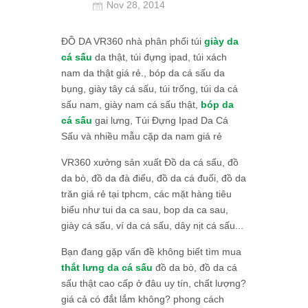
Nov 28, 2014
ĐỒ DA VR360 nhà phân phối túi
giày da
cá sấu
da thật, túi đựng ipad, túi xách
nam da thật giá rẻ., bóp da cá sấu da
bụng, giày tây cá sấu, túi trống, túi da cá
sấu nam, giày nam cá sấu thật,
bóp da
cá sấu
gai lưng, Túi Đựng Ipad Da Cá
Sấu và nhiều mẫu cặp da nam giá rẻ
VR360 xưởng sản xuất Đồ da cá sấu, đồ
da bò, đồ da đà điểu, đồ da cá đuối, đồ da
trăn giá rẻ tại tphcm, các mặt hàng tiêu
biểu như tui da ca sau, bop da ca sau,
giày cá sấu, ví da cá sấu, dây nịt cá sấu...
Bạn đang gặp vấn đề không biết tìm mua
thắt lưng da cá sấu
đồ da bò, đồ da cá
sấu thật cao cấp ở đâu uy tín, chất lượng?
giá cả có đắt lắm không? phong cách