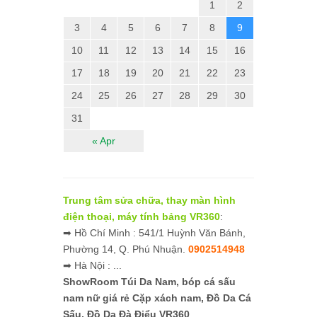
1
2
3
4
5
6
7
8
9
10
11
12
13
14
15
16
17
18
19
20
21
22
23
24
25
26
27
28
29
30
31
« Apr
Trung tâm sửa chữa, thay màn hình
điện thoại, máy tính bảng VR360
:
➡ Hồ Chí Minh : 541/1 Huỳnh Văn Bánh,
Phường 14, Q. Phú Nhuận.
0902514948
➡ Hà Nội : ...
ShowRoom Túi Da Nam,
bóp cá sấu
nam nữ giá rẻ
Cặp xách nam, Đồ Da Cá
Sấu, Đồ Da Đà Điểu VR360