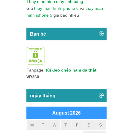
Thay màn hình máy tính bảng
Giá
thay màn hình iphone 6
và
thay màn
hình iphone 5
giá bao nhiêu
Bạn bè
Fanpage:
túi đeo chéo nam da thật
VR360
ngày tháng
August 2026
M
T
W
T
F
S
S