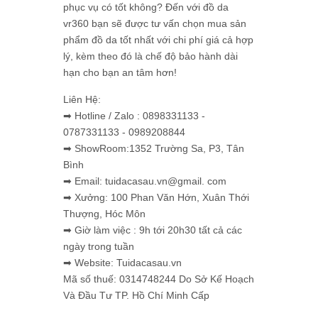
phục vụ có tốt không? Đến với đồ da
vr360 bạn sẽ được tư vấn chọn mua sản
phẩm đồ da tốt nhất với chi phí giá cả hợp
lý, kèm theo đó là chế độ bảo hành dài
hạn cho bạn an tâm hơn!
Liên Hệ:
➡ Hotline / Zalo : 0898331133 -
0787331133 - 0989208844
➡ ShowRoom:1352 Trường Sa, P3, Tân
Bình
➡ Email: tuidacasau.vn@gmail. com
➡ Xưởng: 100 Phan Văn Hớn, Xuân Thới
Thượng, Hóc Môn
➡ Giờ làm việc : 9h tới 20h30 tất cả các
ngày trong tuần
➡ Website: Tuidacasau.vn
Mã số thuế: 0314748244 Do Sở Kế Hoạch
Và Đầu Tư TP. Hồ Chí Minh Cấp