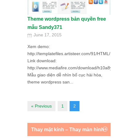
Theme wordpress bản quyền free
mẫu Sandy371
June 17, 2015
Xem demo:
http://templatefiles.artisteer.com/91/HTML/index.html
Link download:
http://www.mediafire.com/download/h10a8yz1e9m309y/
Mẫu giao diện dễ nhìn bố cục hài hòa,
theme wordpress san...
« Previous
1
2
Thay mặt kính – Thay màn hình