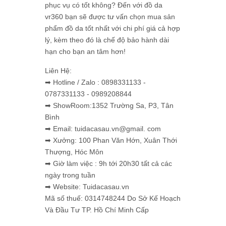
phục vụ có tốt không? Đến với đồ da
vr360 bạn sẽ được tư vấn chọn mua sản
phẩm đồ da tốt nhất với chi phí giá cả hợp
lý, kèm theo đó là chế độ bảo hành dài
hạn cho bạn an tâm hơn!
Liên Hệ:
➡ Hotline / Zalo : 0898331133 -
0787331133 - 0989208844
➡ ShowRoom:1352 Trường Sa, P3, Tân
Bình
➡ Email: tuidacasau.vn@gmail. com
➡ Xưởng: 100 Phan Văn Hớn, Xuân Thới
Thượng, Hóc Môn
➡ Giờ làm việc : 9h tới 20h30 tất cả các
ngày trong tuần
➡ Website: Tuidacasau.vn
Mã số thuế: 0314748244 Do Sở Kế Hoạch
Và Đầu Tư TP. Hồ Chí Minh Cấp