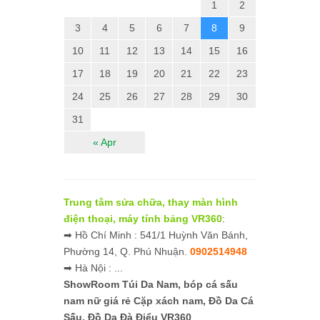
1
2
3
4
5
6
7
8
9
10
11
12
13
14
15
16
17
18
19
20
21
22
23
24
25
26
27
28
29
30
31
« Apr
Trung tâm sửa chữa, thay màn hình
điện thoại, máy tính bảng VR360
:
➡ Hồ Chí Minh : 541/1 Huỳnh Văn Bánh,
Phường 14, Q. Phú Nhuận.
0902514948
➡ Hà Nội : ...
ShowRoom Túi Da Nam,
bóp cá sấu
nam nữ giá rẻ
Cặp xách nam, Đồ Da Cá
Sấu, Đồ Da Đà Điểu VR360