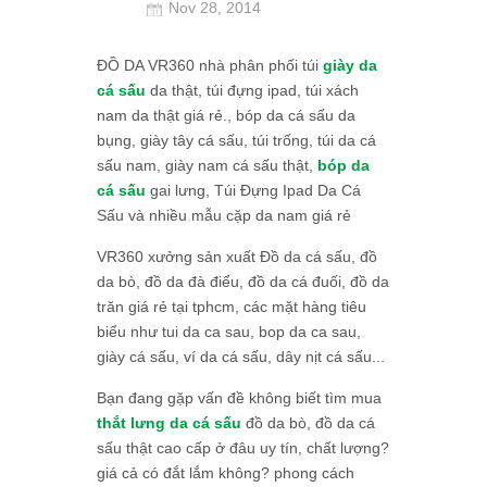
Nov 28, 2014
ĐỒ DA VR360 nhà phân phối túi
giày da
cá sấu
da thật, túi đựng ipad, túi xách
nam da thật giá rẻ., bóp da cá sấu da
bụng, giày tây cá sấu, túi trống, túi da cá
sấu nam, giày nam cá sấu thật,
bóp da
cá sấu
gai lưng, Túi Đựng Ipad Da Cá
Sấu và nhiều mẫu cặp da nam giá rẻ
VR360 xưởng sản xuất Đồ da cá sấu, đồ
da bò, đồ da đà điểu, đồ da cá đuối, đồ da
trăn giá rẻ tại tphcm, các mặt hàng tiêu
biểu như tui da ca sau, bop da ca sau,
giày cá sấu, ví da cá sấu, dây nịt cá sấu...
Bạn đang gặp vấn đề không biết tìm mua
thắt lưng da cá sấu
đồ da bò, đồ da cá
sấu thật cao cấp ở đâu uy tín, chất lượng?
giá cả có đắt lắm không? phong cách