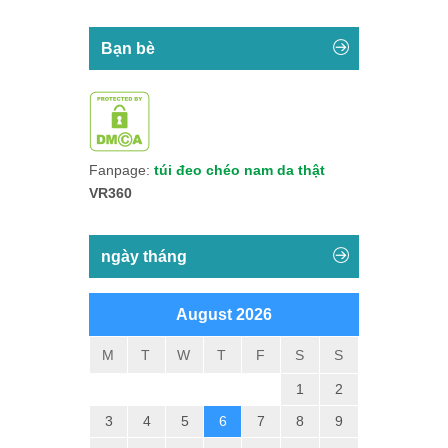
Bạn bè
Fanpage:
túi đeo chéo nam da thật
VR360
ngày tháng
August 2026
M
T
W
T
F
S
S
1
2
3
4
5
6
7
8
9