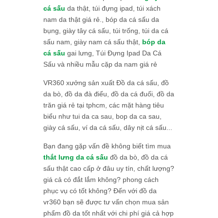
cá sấu
da thật, túi đựng ipad, túi xách
nam da thật giá rẻ., bóp da cá sấu da
bụng, giày tây cá sấu, túi trống, túi da cá
sấu nam, giày nam cá sấu thật,
bóp da
cá sấu
gai lưng, Túi Đựng Ipad Da Cá
Sấu và nhiều mẫu cặp da nam giá rẻ
VR360 xưởng sản xuất Đồ da cá sấu, đồ
da bò, đồ da đà điểu, đồ da cá đuối, đồ da
trăn giá rẻ tại tphcm, các mặt hàng tiêu
biểu như tui da ca sau, bop da ca sau,
giày cá sấu, ví da cá sấu, dây nịt cá sấu...
Bạn đang gặp vấn đề không biết tìm mua
thắt lưng da cá sấu
đồ da bò, đồ da cá
sấu thật cao cấp ở đâu uy tín, chất lượng?
giá cả có đắt lắm không? phong cách
phục vụ có tốt không? Đến với đồ da
vr360 bạn sẽ được tư vấn chọn mua sản
phẩm đồ da tốt nhất với chi phí giá cả hợp