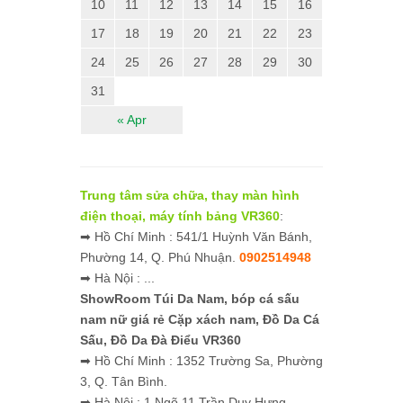
10
11
12
13
14
15
16
17
18
19
20
21
22
23
24
25
26
27
28
29
30
31
« Apr
Trung tâm sửa chữa, thay màn hình
điện thoại, máy tính bảng VR360
:
➡ Hồ Chí Minh : 541/1 Huỳnh Văn Bánh,
Phường 14, Q. Phú Nhuận.
0902514948
➡ Hà Nội : ...
ShowRoom Túi Da Nam,
bóp cá sấu
nam nữ giá rẻ
Cặp xách nam, Đồ Da Cá
Sấu, Đồ Da Đà Điểu VR360
➡ Hồ Chí Minh : 1352 Trường Sa, Phường
3, Q. Tân Bình.
➡ Hà Nội : 1 Ngõ 11 Trần Duy Hưng,