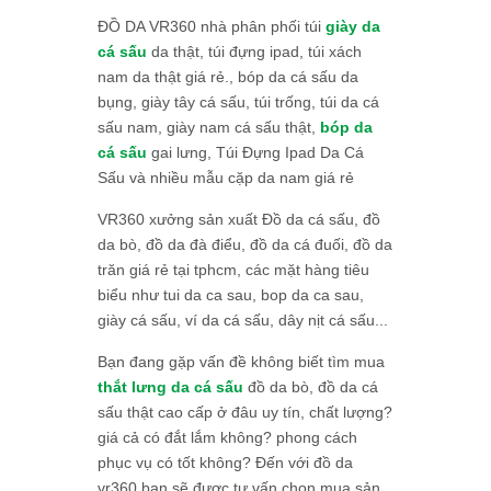
ĐỒ DA VR360 nhà phân phối túi
giày da
cá sấu
da thật, túi đựng ipad, túi xách
nam da thật giá rẻ., bóp da cá sấu da
bụng, giày tây cá sấu, túi trống, túi da cá
sấu nam, giày nam cá sấu thật,
bóp da
cá sấu
gai lưng, Túi Đựng Ipad Da Cá
Sấu và nhiều mẫu cặp da nam giá rẻ
VR360 xưởng sản xuất Đồ da cá sấu, đồ
da bò, đồ da đà điểu, đồ da cá đuối, đồ da
trăn giá rẻ tại tphcm, các mặt hàng tiêu
biểu như tui da ca sau, bop da ca sau,
giày cá sấu, ví da cá sấu, dây nịt cá sấu...
Bạn đang gặp vấn đề không biết tìm mua
thắt lưng da cá sấu
đồ da bò, đồ da cá
sấu thật cao cấp ở đâu uy tín, chất lượng?
giá cả có đắt lắm không? phong cách
phục vụ có tốt không? Đến với đồ da
vr360 bạn sẽ được tư vấn chọn mua sản