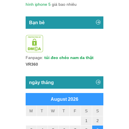
hình iphone 5
giá bao nhiêu
Bạn bè
Fanpage:
túi đeo chéo nam da thật
VR360
ngày tháng
August 2026
M
T
W
T
F
S
S
1
2