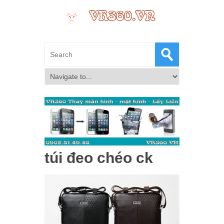
túi đeo chéo ck