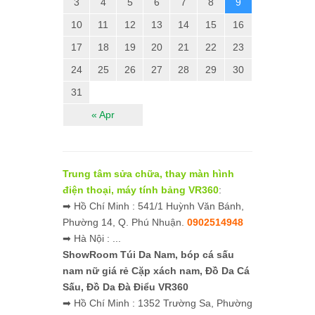
3
4
5
6
7
8
9
10
11
12
13
14
15
16
17
18
19
20
21
22
23
24
25
26
27
28
29
30
31
« Apr
Trung tâm sửa chữa, thay màn hình
điện thoại, máy tính bảng VR360
:
➡ Hồ Chí Minh : 541/1 Huỳnh Văn Bánh,
Phường 14, Q. Phú Nhuận.
0902514948
➡ Hà Nội : ...
ShowRoom Túi Da Nam,
bóp cá sấu
nam nữ giá rẻ
Cặp xách nam, Đồ Da Cá
Sấu, Đồ Da Đà Điểu VR360
➡ Hồ Chí Minh : 1352 Trường Sa, Phường