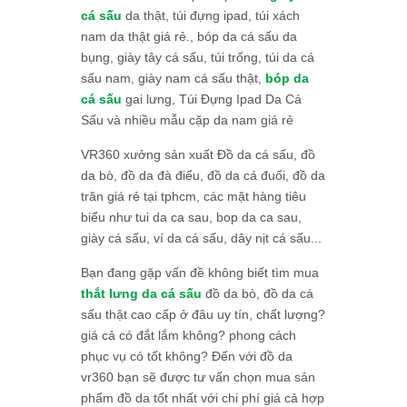
cá sấu
da thật, túi đựng ipad, túi xách
nam da thật giá rẻ., bóp da cá sấu da
bụng, giày tây cá sấu, túi trống, túi da cá
sấu nam, giày nam cá sấu thật,
bóp da
cá sấu
gai lưng, Túi Đựng Ipad Da Cá
Sấu và nhiều mẫu cặp da nam giá rẻ
VR360 xưởng sản xuất Đồ da cá sấu, đồ
da bò, đồ da đà điểu, đồ da cá đuối, đồ da
trăn giá rẻ tại tphcm, các mặt hàng tiêu
biểu như tui da ca sau, bop da ca sau,
giày cá sấu, ví da cá sấu, dây nịt cá sấu...
Bạn đang gặp vấn đề không biết tìm mua
thắt lưng da cá sấu
đồ da bò, đồ da cá
sấu thật cao cấp ở đâu uy tín, chất lượng?
giá cả có đắt lắm không? phong cách
phục vụ có tốt không? Đến với đồ da
vr360 bạn sẽ được tư vấn chọn mua sản
phẩm đồ da tốt nhất với chi phí giá cả hợp