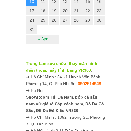
10
11
12
13
14
15
16
17
18
19
20
21
22
23
24
25
26
27
28
29
30
31
« Apr
Trung tâm sửa chữa, thay màn hình
điện thoại, máy tính bảng VR360
:
➡ Hồ Chí Minh : 541/1 Huỳnh Văn Bánh,
Phường 14, Q. Phú Nhuận.
0902514948
➡ Hà Nội : ...
ShowRoom Túi Da Nam,
bóp cá sấu
nam nữ giá rẻ
Cặp xách nam, Đồ Da Cá
Sấu, Đồ Da Đà Điểu VR360
➡ Hồ Chí Minh : 1352 Trường Sa, Phường
3, Q. Tân Bình.
➡ Hà Nội : 1 Ngõ 11 Trần Duy Hưng,