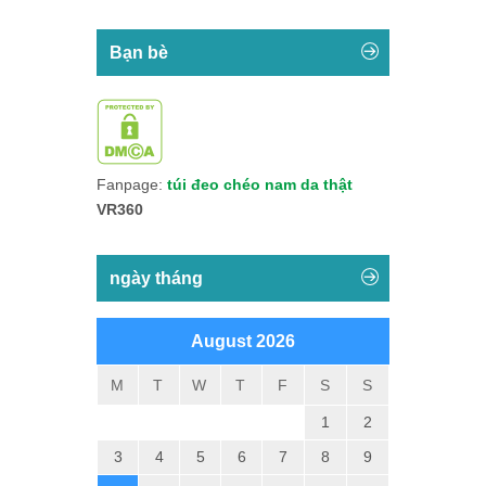
Bạn bè
Fanpage:
túi đeo chéo nam da thật
VR360
ngày tháng
August 2026
M
T
W
T
F
S
S
1
2
3
4
5
6
7
8
9