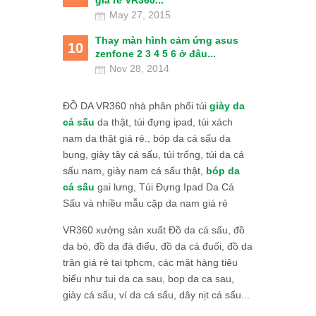
giá rẻ VR360...
May 27, 2015
Thay màn hình cảm ứng asus
10
zenfone 2 3 4 5 6 ở đâu...
Nov 28, 2014
ĐỒ DA VR360 nhà phân phối túi
giày da
cá sấu
da thật, túi đựng ipad, túi xách
nam da thật giá rẻ., bóp da cá sấu da
bụng, giày tây cá sấu, túi trống, túi da cá
sấu nam, giày nam cá sấu thật,
bóp da
cá sấu
gai lưng, Túi Đựng Ipad Da Cá
Sấu và nhiều mẫu cặp da nam giá rẻ
VR360 xưởng sản xuất Đồ da cá sấu, đồ
da bò, đồ da đà điểu, đồ da cá đuối, đồ da
trăn giá rẻ tại tphcm, các mặt hàng tiêu
biểu như tui da ca sau, bop da ca sau,
giày cá sấu, ví da cá sấu, dây nịt cá sấu...