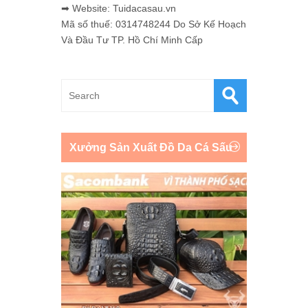
➡ Website: Tuidacasau.vn
Mã số thuế: 0314748244 Do Sở Kế Hoạch
Và Đầu Tư TP. Hồ Chí Minh Cấp
Xưởng Sản Xuất Đồ Da Cá Sấu