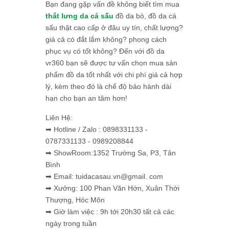
Bạn đang gặp vấn đề không biết tìm mua
thắt lưng da cá sấu
đồ da bò, đồ da cá
sấu thật cao cấp ở đâu uy tín, chất lượng?
giá cả có đắt lắm không? phong cách
phục vụ có tốt không? Đến với đồ da
vr360 bạn sẽ được tư vấn chọn mua sản
phẩm đồ da tốt nhất với chi phí giá cả hợp
lý, kèm theo đó là chế độ bảo hành dài
hạn cho bạn an tâm hơn!
Liên Hệ:
➡ Hotline / Zalo : 0898331133 -
0787331133 - 0989208844
➡ ShowRoom:1352 Trường Sa, P3, Tân
Bình
➡ Email: tuidacasau.vn@gmail. com
➡ Xưởng: 100 Phan Văn Hớn, Xuân Thới
Thượng, Hóc Môn
➡ Giờ làm việc : 9h tới 20h30 tất cả các
ngày trong tuần