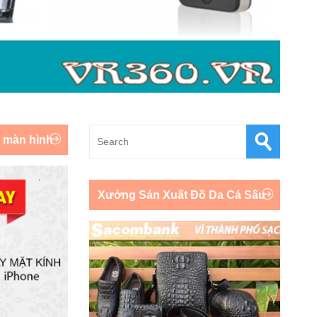
y màn hình
Xưởng Sản Xuất Đồ Da Cá Sấu