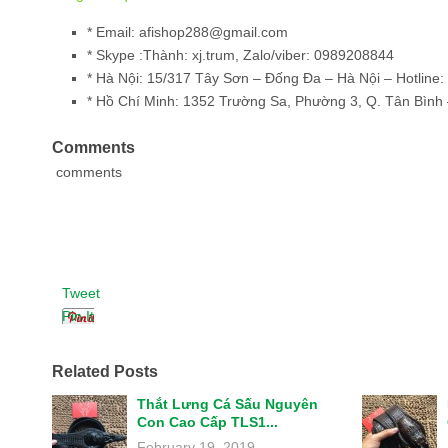
* Email: afishop288@gmail.com
* Skype :Thành: xj.trum, Zalo/viber: 0989208844
*
Hà Nội:
15/317 Tây Sơn – Đống Đa – Hà Nội – Hotline:
*
Hồ Chí Minh:
1352 Trường Sa, Phường 3, Q. Tân Bình 
Comments
comments
Tweet
Pin It
Related Posts
Thắt Lưng Cá Sấu Nguyên
Con Cao Cấp TLS1...
February 19, 2019