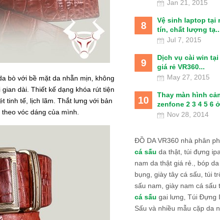
Jan 21, 2015
Vệ sinh laptop tại
8
tín, chất lượng tạ..
Jul 7, 2015
Dịch vụ cài win tạ
9
giá rẻ VR360...
May 27, 2015
 da bò với bề mặt da nhẵn mịn, không
 gian dài.
Thiết kế dạng khóa rút tiện
Thay màn hình cả
10
 tinh tế, lịch lãm. Thắt lưng với bản
zenfone 2 3 4 5 6 ở
ớc theo vóc dáng của mình.
Nov 28, 2014
ĐỒ DA VR360 nhà phân phố
cá sấu
da thật, túi đựng ipa
nam da thật giá rẻ., bóp da
bụng, giày tây cá sấu, túi tr
sấu nam, giày nam cá sấu 
cá sấu
gai lưng, Túi Đựng
Sấu và nhiều mẫu cặp da n