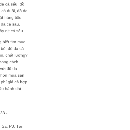
da cá sấu, đồ
 cá đuối, đồ da
ặt hàng tiêu
 da ca sau,
ây nịt cá sấu...
g biết tìm mua
bò, đồ da cá
tín, chất lượng?
phong cách
ới đồ da
chọn mua sản
hi phí giá cả hợp
bảo hành dài
133 -
Sa, P3, Tân