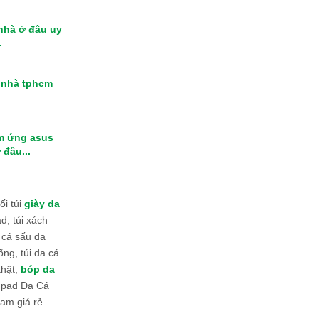
 nhà ở đâu uy
.
i nhà tphcm
m ứng asus
 đâu...
i túi
giày da
d, túi xách
 cá sấu da
ống, túi da cá
thật,
bóp da
 Ipad Da Cá
am giá rẻ