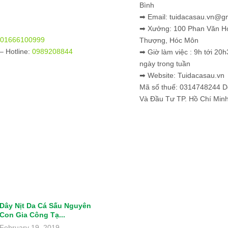
Bình
➡ Email: tuidacasau.vn@g
➡ Xưởng: 100 Phan Văn H
01666100999
Thượng, Hóc Môn
– Hotline:
0989208844
➡ Giờ làm việc : 9h tới 20h
ngày trong tuần
➡ Website: Tuidacasau.vn
Mã số thuế: 0314748244 
Và Đầu Tư TP. Hồ Chí Min
Dây Nịt Da Cá Sấu Nguyên
Con Gia Công Tạ...
February 19, 2019