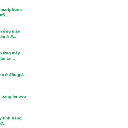
smartphone
r5 ...
m ứng máy
ốc ở đ...
m ứng máy
u tại...
nhà ở đâu giá
h bảng lenovo
y tính bảng
?...