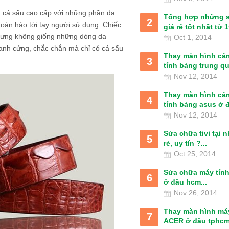
da cá sấu cao cấp với những phần da
Tổng hợp những 
2
àn hảo tới tay người sử dụng. Chiếc
giá rẻ tốt nhất từ 1t
trưng không giống những dòng da
Oct 1, 2014
đanh cứng, chắc chắn mà chỉ có cá sấu
Thay màn hình cả
3
tính bảng trung qu
Nov 12, 2014
Thay màn hình cả
4
tính bảng asus ở đâ
Nov 12, 2014
Sửa chữa tivi tại 
5
rẻ, uy tín ?...
Oct 25, 2014
Sửa chữa máy tín
6
ở đâu hcm...
Nov 26, 2014
Thay màn hình má
7
ACER ở đâu tphcm