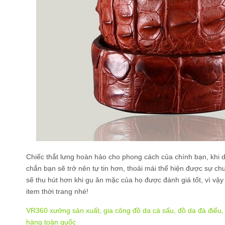
Chiếc thắt lưng hoàn hảo cho phong cách của chính bạn, khi d
chắn bạn sẽ trở nên tự tin hơn, thoải mái thể hiện được sự c
sẽ thu hút hơn khi gu ăn mặc của họ được đánh giá tốt, vì v
item thời trang nhé!
VR360 xưởng sản xuất, gia công đồ da cá sấu, đồ da đà điểu, đ
hàng toàn quốc