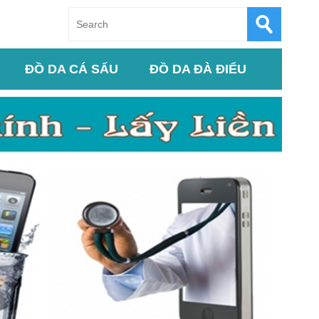
ĐỒ DA CÁ SẤU
ĐỒ DA ĐÀ ĐIỂU