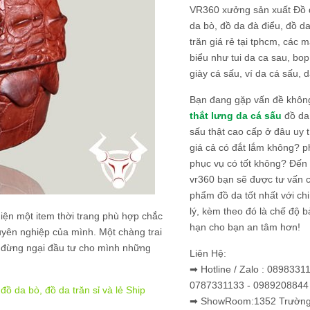
VR360 xưởng sản xuất Đồ 
da bò, đồ da đà điểu, đồ da
trăn giá rẻ tại tphcm, các m
biểu như tui da ca sau, bop
giày cá sấu, ví da cá sấu, d
Bạn đang gặp vấn đề khôn
thắt lưng da cá sấu
đồ da 
sấu thật cao cấp ở đâu uy 
giá cả có đắt lắm không? 
phục vụ có tốt không? Đến v
vr360 bạn sẽ được tư vấn 
phẩm đồ da tốt nhất với c
lý, kèm theo đó là chế độ 
iện một item thời trang phù hợp chắc
hạn cho bạn an tâm hơn!
huyên nghiệp của mình. Một chàng trai
ậy đừng ngại đầu tư cho mình những
Liên Hệ:
➡ Hotline / Zalo : 0898331
0787331133 - 0989208844
ồ da bò, đồ da trăn sỉ và lẻ Ship
➡ ShowRoom:1352 Trường 