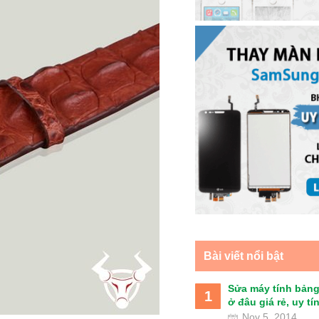
Bài viết nổi bật
Sửa máy tính bảng
1
ở đâu giá rẻ, uy tín 
Nov 5, 2014