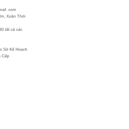
mail. com
ớn, Xuân Thới
30 tất cả các
Do Sở Kế Hoạch
h Cấp