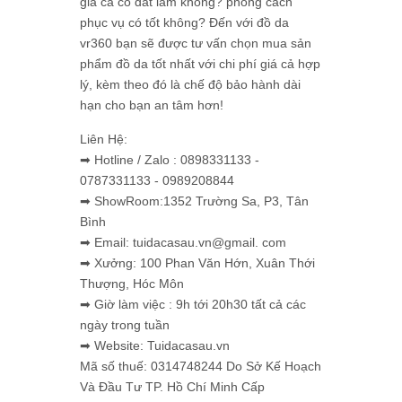
giá cả có đắt lắm không? phong cách
phục vụ có tốt không? Đến với đồ da
vr360 bạn sẽ được tư vấn chọn mua sản
phẩm đồ da tốt nhất với chi phí giá cả hợp
lý, kèm theo đó là chế độ bảo hành dài
hạn cho bạn an tâm hơn!
Liên Hệ:
➡ Hotline / Zalo : 0898331133 -
0787331133 - 0989208844
➡ ShowRoom:1352 Trường Sa, P3, Tân
Bình
➡ Email: tuidacasau.vn@gmail. com
➡ Xưởng: 100 Phan Văn Hớn, Xuân Thới
Thượng, Hóc Môn
➡ Giờ làm việc : 9h tới 20h30 tất cả các
ngày trong tuần
➡ Website: Tuidacasau.vn
Mã số thuế: 0314748244 Do Sở Kế Hoạch
Và Đầu Tư TP. Hồ Chí Minh Cấp