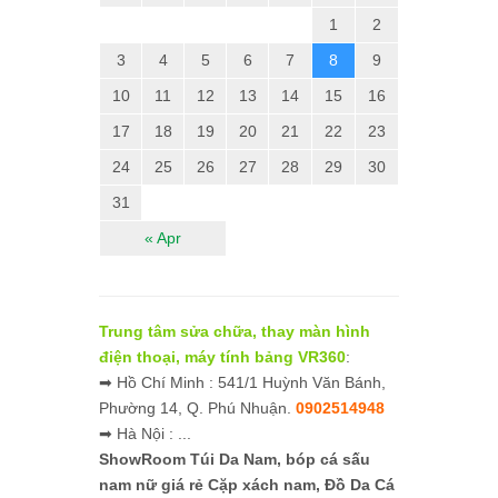
1
2
3
4
5
6
7
8
9
10
11
12
13
14
15
16
17
18
19
20
21
22
23
24
25
26
27
28
29
30
31
« Apr
Trung tâm sửa chữa, thay màn hình
điện thoại, máy tính bảng VR360
:
➡ Hồ Chí Minh : 541/1 Huỳnh Văn Bánh,
Phường 14, Q. Phú Nhuận.
0902514948
➡ Hà Nội : ...
ShowRoom Túi Da Nam,
bóp cá sấu
nam nữ giá rẻ
Cặp xách nam, Đồ Da Cá