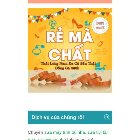
Dịch vụ của chúng rôi
Chuyên
sửa máy tính tại nhà
,
sửa tivi tại
nhà
,
cài win tại nhà
tphcm giá rẻ!