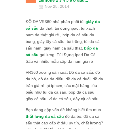
zenfone 2 3 4 5 6 ở đâu...
Nov 28, 2014
ĐỒ DA VR360 nhà phân phối túi
giày da
cá sấu
da thật, túi đựng ipad, túi xách
nam da thật giá rẻ., bóp da cá sấu da
bụng, giày tây cá sấu, túi trống, túi da cá
sấu nam, giày nam cá sấu thật,
bóp da
cá sấu
gai lưng, Túi Đựng Ipad Da Cá
Sấu và nhiều mẫu cặp da nam giá rẻ
VR360 xưởng sản xuất Đồ da cá sấu, đồ
da bò, đồ da đà điểu, đồ da cá đuối, đồ da
trăn giá rẻ tại tphcm, các mặt hàng tiêu
biểu như tui da ca sau, bop da ca sau,
giày cá sấu, ví da cá sấu, dây nịt cá sấu...
Bạn đang gặp vấn đề không biết tìm mua
thắt lưng da cá sấu
đồ da bò, đồ da cá
sấu thật cao cấp ở đâu uy tín, chất lượng?